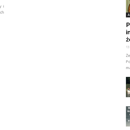
y i
ych
A
P
i
ż
13
Ż
Po
ma