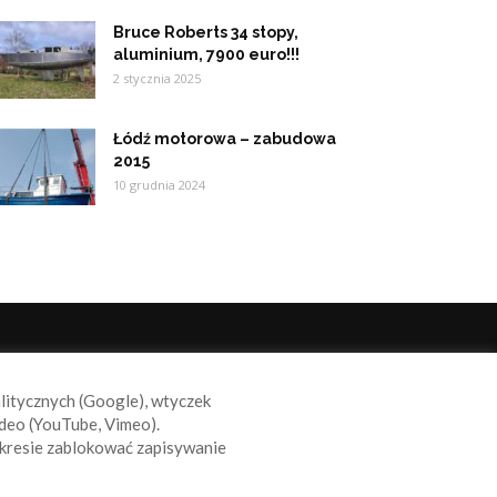
Bruce Roberts 34 stopy,
aluminium, 7900 euro!!!
2 stycznia 2025
Łódź motorowa – zabudowa
2015
10 grudnia 2024
ODĄŻAJ ZA NAMI
alitycznych (Google), wtyczek
deo (YouTube, Vimeo).
kresie zablokować zapisywanie