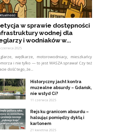
ktualności
etycja w sprawie dostępności
nfrastruktury wodnej dla
eglarzy i wodniaków w...
 czerwca 2025
eglarze, wędkarze, motorowodniacy, mieszkańcy
morza i nie tylko — to jest WASZA sprawa! Czy też
cie dość tego, że...
Historyczny jacht kontra
muzealne absurdy – Gdańsk,
nie wstyd Ci?
11 czerwca 2025
Rejs ku granicom absurdu –
halsując pomiędzy dyktą i
kartonem
21 kwietnia 2025