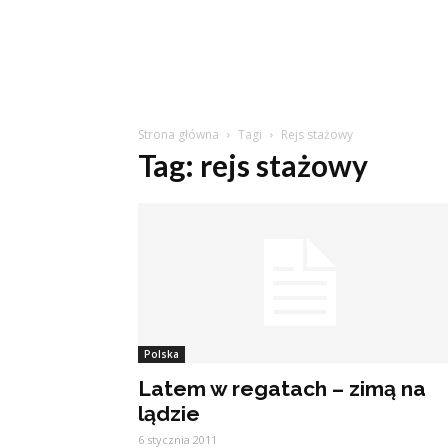
Strona główna
Tagi
Rejs stażowy
Tag: rejs stażowy
Polska
Latem w regatach – zimą na
lądzie
6 stycznia 2011