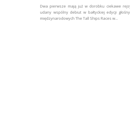
Dwa pierwsze mają już w dorobku ciekawe rejs
udany wspólny debiut w bałtyckiej edycji głośn
międzynarodowych The Tall Ships Races w...