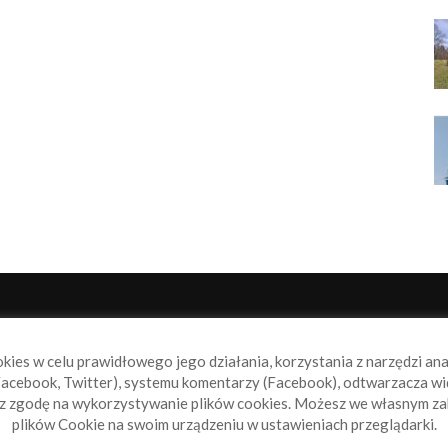
NAS
P
okies w celu prawidłowego jego działania, korzystania z narzędzi an
book.pl to miejsce dla wszystkich, którzy szukają aktualnych
acebook, Twitter), systemu komentarzy (Facebook), odtwarzacza wi
omości ze świata żeglarstwa, świata motorowodniactwa i
sz zgodę na wykorzystywanie plików cookies. Możesz we własnym za
ylko.
plików Cookie na swoim urządzeniu w ustawieniach przeglądarki.