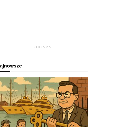
R E K L A M A
ajnowsze