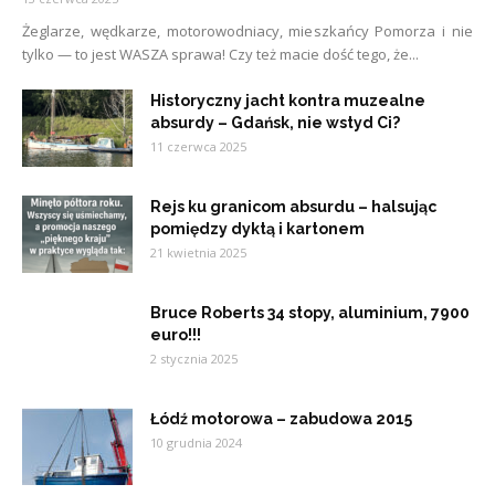
Żeglarze, wędkarze, motorowodniacy, mieszkańcy Pomorza i nie
tylko — to jest WASZA sprawa! Czy też macie dość tego, że...
Historyczny jacht kontra muzealne
absurdy – Gdańsk, nie wstyd Ci?
11 czerwca 2025
Rejs ku granicom absurdu – halsując
pomiędzy dyktą i kartonem
21 kwietnia 2025
Bruce Roberts 34 stopy, aluminium, 7900
euro!!!
2 stycznia 2025
Łódź motorowa – zabudowa 2015
10 grudnia 2024