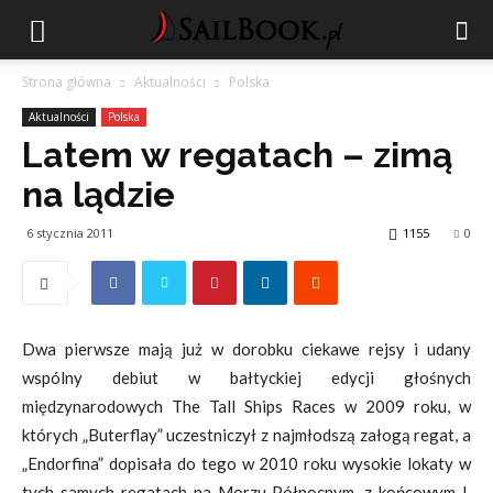
Strona główna
Aktualności
Polska
Aktualności
Polska
Latem w regatach – zimą
na lądzie
6 stycznia 2011
1155
0
Dwa pierwsze mają już w dorobku ciekawe rejsy i udany
wspólny debiut w bałtyckiej edycji głośnych
międzynarodowych The Tall Ships Races w 2009 roku, w
których „Buterflay” uczestniczył z najmłodszą załogą regat, a
„Endorfina” dopisała do tego w 2010 roku wysokie lokaty w
tych samych regatach na Morzu Północnym, z końcowym I.