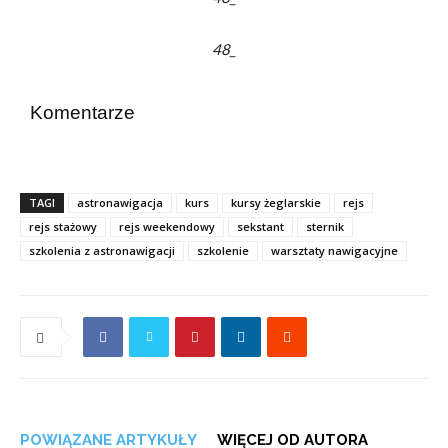
48_
Komentarze
TAGI
astronawigacja
kurs
kursy żeglarskie
rejs
rejs stażowy
rejs weekendowy
sekstant
sternik
szkolenia z astronawigacji
szkolenie
warsztaty nawigacyjne
POWIĄZANE ARTYKUŁY
WIĘCEJ OD AUTORA