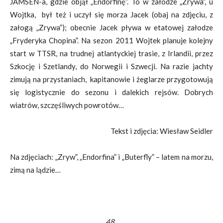
JAMSEN-a, gdzie objął „Endorfinę”. To w załodze „Zrywa”, u
Wojtka, był też i uczył się morza Jacek (obaj na zdjęciu, z
załogą „Zrywa”); obecnie Jacek pływa w etatowej załodze
„Fryderyka Chopina”. Na sezon 2011 Wojtek planuje kolejny
start w TTSR, na trudnej atlantyckiej trasie, z Irlandii, przez
Szkocję i Szetlandy, do Norwegii i Szwecji. Na razie jachty
zimują na przystaniach, kapitanowie i żeglarze przygotowują
się logistycznie do sezonu i dalekich rejsów. Dobrych
wiatrów, szczęśliwych powrotów…
Tekst i zdjęcia: Wiesław Seidler
Na zdjęciach: „Zryw”, „Endorfina” i „Buterfly” – latem na morzu,
zimą na lądzie…
48_