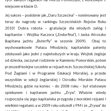
miejscem w klasie D.
Jej sukces – podobnie jak „Daru Szczecina” – nominowany jest
teraz do nagrody w rankingu Szczecińskich Rejsów Roku
2010! Dobra robota – gratulacje dla młodych załóg i
kapitanów – Wojtka Kaczora („Endorfina”), i Jacka Atroszko
(kapitana jachtu „Buterfly” w sezonie 2009). Obaj to
wychowankowie Pałacu Młodzieży, kapitańskie patenty
zdobywali jako jedni z najmłodszych w kraju. Wojtek żegluje
od dziecka, zaczynał rodzinnie w Kamieniu Pomorskim, potem
przeszedł kolejne szczeble w rejsach m.in. Szczecińskiej Szkoły
Pod Żaglami i w Programie Edukacji Morskiej, a przede
wszystkim w sekcji żeglarskiej i Ośrodku Morskim Pałacu
Młodzieży, gdzie na koniec – do 2008 roku – był etatowym
opiekunem i kapitanem jachtu „Zryw”. Właśnie wtedy
rozpoczęła się jego kapitańska przygoda z morskimi rejsami i
wielkimi regatami, a w 2009 roku odszedł z PM i ze „Zrywa” do