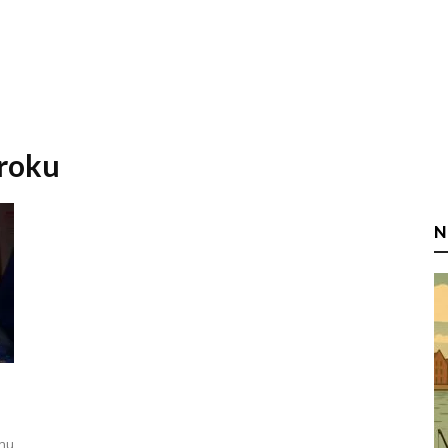
 roku
N
onu