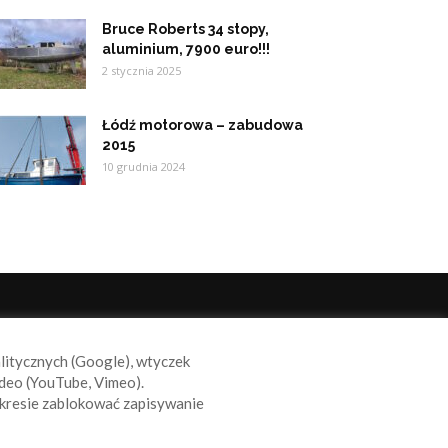
Bruce Roberts 34 stopy,
aluminium, 7900 euro!!!
2 stycznia 2025
Łódź motorowa – zabudowa
2015
10 grudnia 2024
ODĄŻAJ ZA NAMI
alitycznych (Google), wtyczek
deo (YouTube, Vimeo).
kresie zablokować zapisywanie