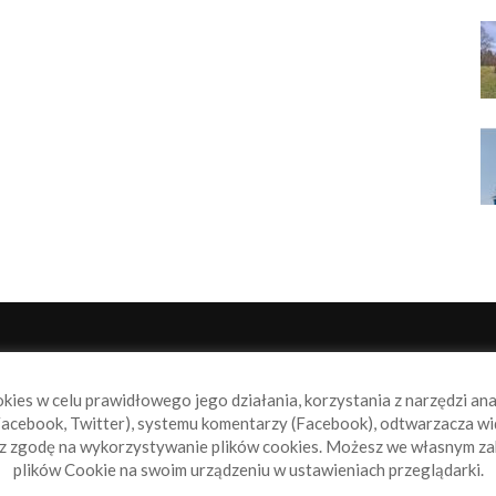
NAS
P
okies w celu prawidłowego jego działania, korzystania z narzędzi an
book.pl to miejsce dla wszystkich, którzy szukają aktualnych
acebook, Twitter), systemu komentarzy (Facebook), odtwarzacza wi
omości ze świata żeglarstwa, świata motorowodniactwa i
sz zgodę na wykorzystywanie plików cookies. Możesz we własnym za
ylko.
plików Cookie na swoim urządzeniu w ustawieniach przeglądarki.