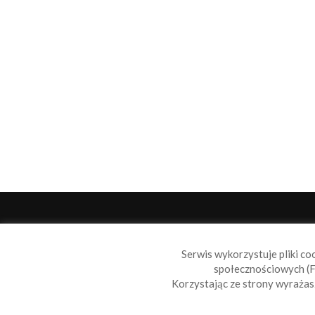
O 
Serwis wykorzystuje pliki co
Sail
społecznościowych (F
wiad
Korzystając ze strony wyraża
nie t