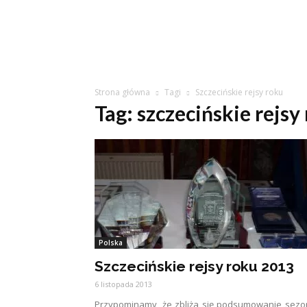
Strona główna
Tagi
Szczecińskie rejsy roku
Tag: szczecińskie rejsy
Polska
Szczecińskie rejsy roku 2013
6 listopada 2013
Przypominamy, że zbliża się podsumowanie sez