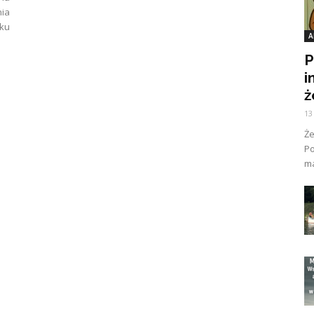
ia
oku
A
P
i
ż
13
Ż
Po
ma