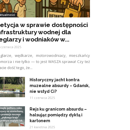
ktualności
etycja w sprawie dostępności
nfrastruktury wodnej dla
eglarzy i wodniaków w...
 czerwca 2025
eglarze, wędkarze, motorowodniacy, mieszkańcy
morza i nie tylko — to jest WASZA sprawa! Czy też
cie dość tego, że...
Historyczny jacht kontra
muzealne absurdy – Gdańsk,
nie wstyd Ci?
11 czerwca 2025
Rejs ku granicom absurdu –
halsując pomiędzy dyktą i
kartonem
21 kwietnia 2025