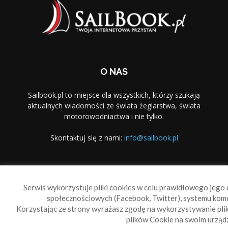
O NAS
Sailbook.pl to miejsce dla wszystkich, którzy szukają
aktualnych wiadomości ze świata żeglarstwa, świata
motorowodniactwa i nie tylko.
Skontaktuj się z nami:
info@sailbook.pl
PODĄŻAJ ZA NAMI
Serwis wykorzystuje pliki cookies w celu prawidłowego jego d
społecznościowych (Facebook, Twitter), systemu kom
Korzystając ze strony wyrażasz zgodę na wykorzystywanie pl
plików Cookie na swoim urządz