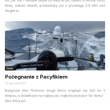
Fot. J.M. Liot / Vendee Globe Do mety w Les Sables d’Olonne coraz
bliżej. Gabart (Macif), prowadzący już z przewagą 274 Mm nad
drugim w...
Świat
Pożegnanie z Pacyfikiem
10 stycznia 2013
Brytyjczyk Alex Thomson (Hugo Boss) znajduje się dziś na 3
miejscu, a dodatkowo na najlepszej i najkrótszej trasie “do domu” .
Alex, który już...