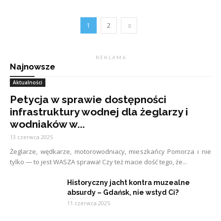
1
2
R E K L A M A
Najnowsze
Aktualności
Petycja w sprawie dostępności
infrastruktury wodnej dla żeglarzy i
wodniaków w...
13 czerwca 2025
Żeglarze, wędkarze, motorowodniacy, mieszkańcy Pomorza i nie
tylko — to jest WASZA sprawa! Czy też macie dość tego, że...
Historyczny jacht kontra muzealne
absurdy – Gdańsk, nie wstyd Ci?
11 czerwca 2025