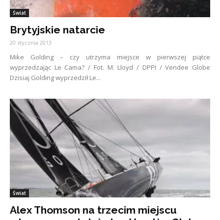
Świat
Brytyjskie natarcie
20 stycznia 2013
Mike Golding – czy utrzyma miejsce w pierwszej piątce
wyprzedzając Le Cama? / Fot. M. Lloyd / DPPI / Vendee Globe
Dzisiaj Golding wyprzedził Le...
Świat
Alex Thomson na trzecim miejscu