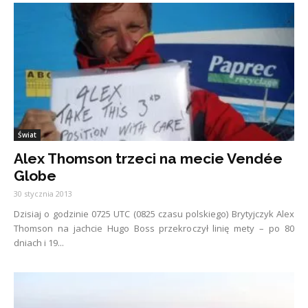
Świat
Alex Thomson trzeci na mecie Vendée
Globe
30 stycznia 2013
Dzisiaj o godzinie 0725 UTC (0825 czasu polskiego) Brytyjczyk Alex
Thomson na jachcie Hugo Boss przekroczył linię mety – po 80
dniach i 19...