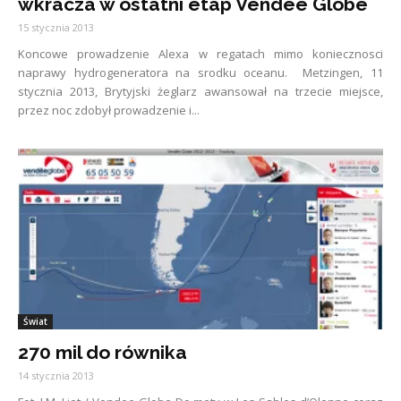
wkracza w ostatni etap Vendèe Globe
15 stycznia 2013
Koncowe prowadzenie Alexa w regatach mimo koniecznosci
naprawy hydrogeneratora na srodku oceanu. Metzingen, 11
stycznia 2013, Brytyjski żeglarz awansował na trzecie miejsce,
przez noc zdobył prowadzenie i...
Świat
270 mil do równika
14 stycznia 2013