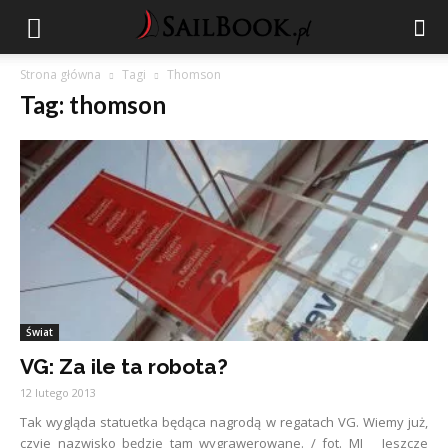
Strona główna
Tagi
Thomson
Tag: thomson
Świat
VG: Za ile ta robota?
12 lutego 2013
Tak wygląda statuetka będąca nagrodą w regatach VG. Wiemy już,
czyje nazwisko będzie tam wygrawerowane. / fot. MJ Jeszcze