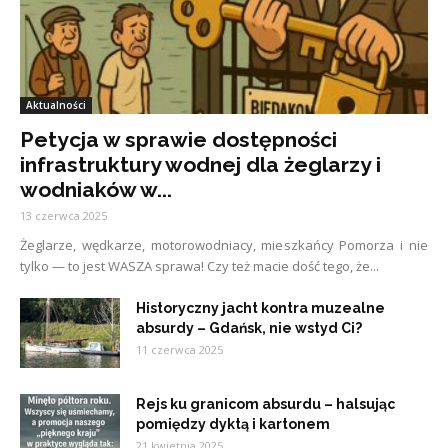
Aktualności
Petycja w sprawie dostępności
infrastruktury wodnej dla żeglarzy i
wodniaków w...
13 czerwca 2025
Żeglarze, wędkarze, motorowodniacy, mieszkańcy Pomorza i nie
tylko — to jest WASZA sprawa! Czy też macie dość tego, że...
Historyczny jacht kontra muzealne
absurdy – Gdańsk, nie wstyd Ci?
11 czerwca 2025
Rejs ku granicom absurdu – halsując
pomiędzy dyktą i kartonem
21 kwietnia 2025