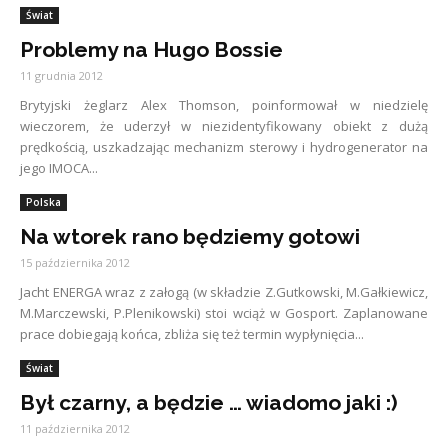
Świat
Problemy na Hugo Bossie
11 grudnia 2012
Brytyjski żeglarz Alex Thomson, poinformował w niedzielę
wieczorem, że uderzył w niezidentyfikowany obiekt z dużą
prędkością, uszkadzając mechanizm sterowy i hydrogenerator na
jego IMOCA...
Polska
Na wtorek rano będziemy gotowi
15 października 2012
Jacht ENERGA wraz z załogą (w składzie Z.Gutkowski, M.Gałkiewicz,
M.Marczewski, P.Plenikowski) stoi wciąż w Gosport. Zaplanowane
prace dobiegają końca, zbliża się też termin wypłynięcia...
Świat
Był czarny, a będzie … wiadomo jaki :)
11 października 2012