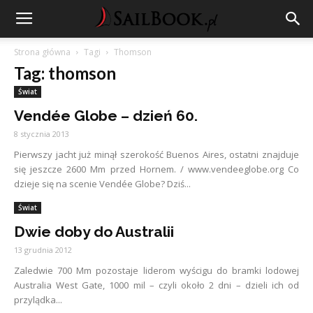
Strona główna
Tagi
Thomson
Tag: thomson
Świat
Vendée Globe – dzień 60.
8 stycznia 2013
Pierwszy jacht już minął szerokość Buenos Aires, ostatni znajduje
się jeszcze 2600 Mm przed Hornem. / www.vendeeglobe.org Co
dzieje się na scenie Vendée Globe? Dziś...
Świat
Dwie doby do Australii
13 grudnia 2012
Zaledwie 700 Mm pozostaje liderom wyścigu do bramki lodowej
Australia West Gate, 1000 mil – czyli około 2 dni – dzieli ich od
przylądka...