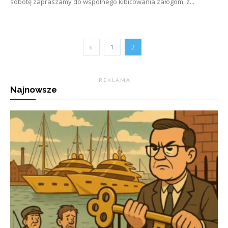
sobotę zapraszamy do wspólnego kibicowania załogom, z...
1
2
R E K L A M A
Najnowsze