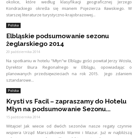
okolice, które według klasyfikacji geograficznej Jerzego
Kondrackiego określa się mianem Pojezierza Iławskiego. W
starszej literaturze turystyczno-krajobrazowej...
Polska
Elbląskie podsumowanie sezonu
żeglarskiego 2014
20 października 2014
Na spotkaniu w hotelu "Młyn"w Elblągu gości powitał Jerzy Wcisła,
Dyrektor Biura Regionalnego w Elblągu, opowiadając o
planowanych przedsięwzieciach na rok 2015. Jego zdaniem
sztandarowe...
Polska
Krysti vs Facil – zapraszamy do Hotelu
Młyn na podsumowanie Sezonu...
15 października 2014
Witajcie! Jak wiecie od dwóch sezonów nasze regaty czynnie
wspiera Urząd Marszałkowski Warmii i Mazur. Już w najbliższą