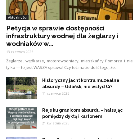
Aktualności
Petycja w sprawie dostępności
infrastruktury wodnej dla żeglarzy i
wodniaków w...
13 czerwca 2025
Żeglarze, wędkarze, motorowodniacy, mieszkańcy Pomorza i nie
tylko — to jest WASZA sprawa! Czy też macie dość tego, że...
Historyczny jacht kontra muzealne
absurdy – Gdańsk, nie wstyd Ci?
11 czerwca 2025
Rejs ku granicom absurdu – halsując
pomiędzy dyktą i kartonem
21 kwietnia 2025