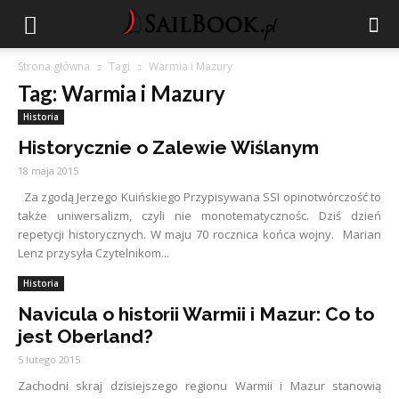
Strona główna
Tagi
Warmia i Mazury
Tag: Warmia i Mazury
Historia
Historycznie o Zalewie Wiślanym
18 maja 2015
Za zgodą Jerzego Kuińskiego Przypisywana SSI opinotwórczość to
także uniwersalizm, czyli nie monotematycznośc. Dziś dzień
repetycji historycznych. W maju 70 rocznica końca wojny. Marian
Lenz przysyła Czytelnikom...
Historia
Navicula o historii Warmii i Mazur: Co to
jest Oberland?
5 lutego 2015
Zachodni skraj dzisiejszego regionu Warmii i Mazur stanowią