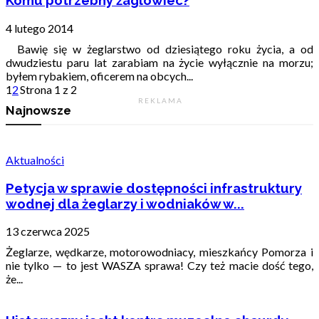
Komu potrzebny żaglowiec?
4 lutego 2014
Bawię się w żeglarstwo od dziesiątego roku życia, a od
dwudziestu paru lat zarabiam na życie wyłącznie na morzu;
byłem rybakiem, oficerem na obcych...
1
2
Strona 1 z 2
R E K L A M A
Najnowsze
Aktualności
Petycja w sprawie dostępności infrastruktury
wodnej dla żeglarzy i wodniaków w...
13 czerwca 2025
Żeglarze, wędkarze, motorowodniacy, mieszkańcy Pomorza i
nie tylko — to jest WASZA sprawa! Czy też macie dość tego,
że...