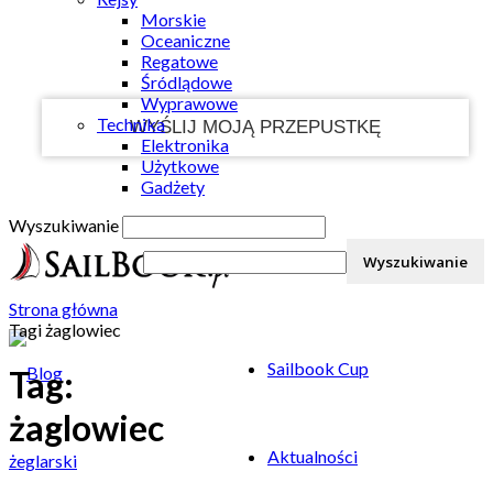
Morskie
Twój e-mail
Oceaniczne
Regatowe
Śródlądowe
Wyprawowe
Technika
Elektronika
Użytkowe
Gadżety
Wyszukiwanie
Strona główna
Tagi
żaglowiec
Sailbook Cup
Tag:
żaglowiec
Aktualności