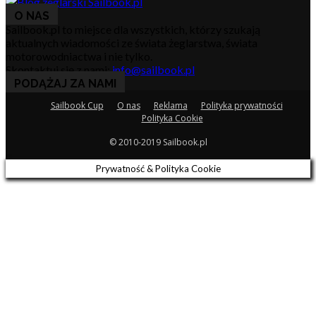
O NAS
Sailbook.pl to miejsce dla wszystkich, którzy szukają
aktualnych wiadomości ze świata żeglarstwa, świata
motorowodniactwa i nie tylko.
Skontaktuj się z nami:
info@sailbook.pl
PODĄŻAJ ZA NAMI
Sailbook Cup
O nas
Reklama
Polityka prywatności
Polityka Cookie
© 2010-2019 Sailbook.pl
Prywatność & Polityka Cookie