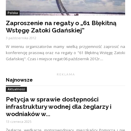
Polska
Zaproszenie na regaty o „61 Błękitną
Wstęgę Zatoki Gdańskiej”
3 października 2012
W imieniu organizatorów mamy wielką przyjemność zaprosić na
konferencję prasową oraz na regaty o "61 Błękitną Wstęgę Zatoki
Gdańskiej". Czas i miejsce regat:06 październik 2012r....
R E K L A M A
Najnowsze
Aktualności
Petycja w sprawie dostępności
infrastruktury wodnej dla żeglarzy i
wodniaków w...
13 czerwca 2025
Żeglarze, wędkarze, motorowodniacy, mieszkańcy Pomorza i nie