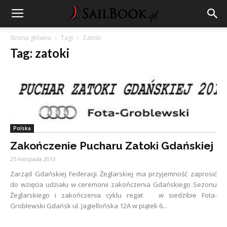
Strona główna
Tagi
Zatoki
Tag: zatoki
Polska
Zakończenie Pucharu Zatoki Gdańskiej
25 listopada 2013
Zarząd Gdańskiej Federacji Żeglarskiej ma przyjemność zaprosić
do wzięcia udziału w ceremonii zakończenia Gdańskiego Sezonu
Żeglarskiego i zakończenia cyklu regat w siedzibie Fota-
Groblewski Gdańsk ul. Jagiellońska 12A w piątek 6...