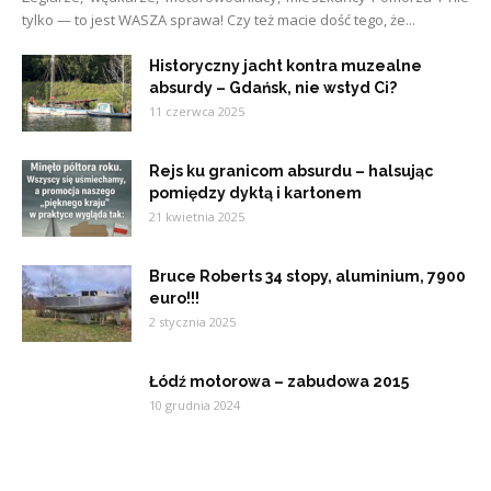
tylko — to jest WASZA sprawa! Czy też macie dość tego, że...
Historyczny jacht kontra muzealne
absurdy – Gdańsk, nie wstyd Ci?
11 czerwca 2025
Rejs ku granicom absurdu – halsując
pomiędzy dyktą i kartonem
21 kwietnia 2025
Bruce Roberts 34 stopy, aluminium, 7900
euro!!!
2 stycznia 2025
Łódź motorowa – zabudowa 2015
10 grudnia 2024