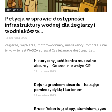
Aktualności
Petycja w sprawie dostępności
infrastruktury wodnej dla żeglarzy i
wodniaków w...
13 czerwca 2025
Żeglarze, wędkarze, motorowodniacy, mieszkańcy Pomorza i nie
tylko — to jest WASZA sprawa! Czy też macie dość tego, że...
Historyczny jacht kontra muzealne
absurdy – Gdańsk, nie wstyd Ci?
11 czerwca 2025
Rejs ku granicom absurdu – halsując
pomiędzy dyktą i kartonem
21 kwietnia 2025
Bruce Roberts 34 stopy, aluminium, 7900