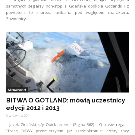
samotnych żeglarzy non-stop z Gdańska dookoła Gotlandii i z
powrotem, to impreza unikalna pod względem charakteru.
Zawodnicy...
Aktualności
BITWA O GOTLAND: mówią uczestnicy
edycji 2012 i 2013
3 września 2014
Jacek Zieliński, s/y Quick Livener (Sigma 362) O trasie regat:
“Trasę BITWY przemierzyłem już sześciokrotnie: cztery razy