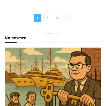
1
2
3
R E K L A M A
Najnowsze