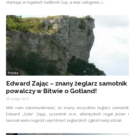
startując w regatach SailBook Cup, a więc załogowo, i...
Polska
Edward Zając – znany żeglarz samotnik
powalczy w Bitwie o Gotland!
28 lutego 2013
Miło nam zakomunikować, że znany wszystkim żeglarz samotnik
Edward „Gale” Zając, uczestnik m.in. atlantyckich regat Jester i
laureat wielu nagród i wyróżnień żeglarskich zgłosił swój udział...