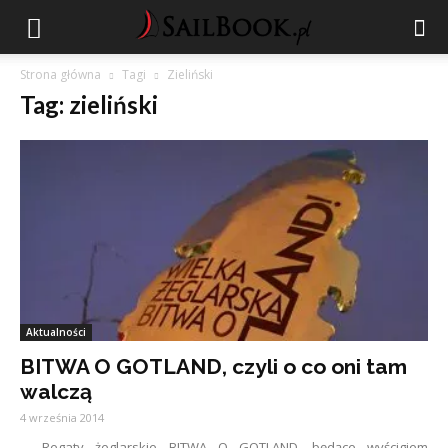
Strona główna
Tagi
Zieliński
Tag: zieliński
Aktualności
BITWA O GOTLAND, czyli o co oni tam
walczą
4 września 2014
Regaty żeglarskie BITWA O GOTLAND, będące wyścigiem