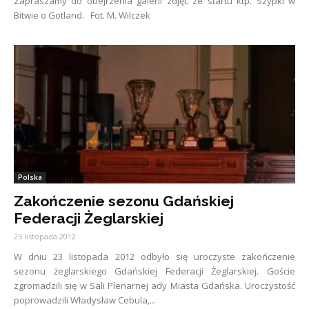
Zapraszamy do obejrzenia galerii zdjęć ze startu ktp. Szypki w
Bitwie o Gotland. Fot. M. Wilczek
Polska
Zakończenie sezonu Gdańskiej
Federacji Żeglarskiej
25 listopada 2012
W dniu 23 listopada 2012 odbyło się uroczyste zakończenie
sezonu żeglarskiego Gdańskiej Federacji Żeglarskiej. Goście
zgromadzili się w Sali Plenarnej ady Miasta Gdańska. Uroczystość
poprowadzili Władysław Cebula,...