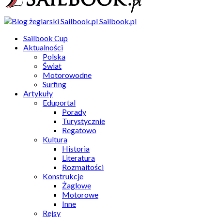
Sailbook.pl
Sailbook Cup
Aktualności
Polska
Świat
Motorowodne
Surfing
Artykuły
Eduportal
Porady
Turystycznie
Regatowo
Kultura
Historia
Literatura
Rozmaitości
Konstrukcje
Żaglowe
Motorowe
Inne
Rejsy