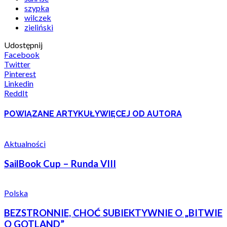
szypka
wilczek
zieliński
Udostępnij
Facebook
Twitter
Pinterest
Linkedin
ReddIt
POWIĄZANE ARTYKUŁY
WIĘCEJ OD AUTORA
Aktualności
SailBook Cup – Runda VIII
Polska
BEZSTRONNIE, CHOĆ SUBIEKTYWNIE O „BITWIE
O GOTLAND”