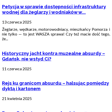
Petycja w sprawie dostępności infrastruktury
wodnej dla żeglarzy i wodniaków w...
13 czerwca 2025
Żeglarze, wędkarze, motorowodniacy, mieszkańcy Pomorza i
nie tylko — to jest WASZA sprawa! Czy też macie dość tego,
że...
Historyczny jacht kontra muzealne absurdy –
Gdańsk, nie wstyd Ci?
11 czerwca 2025
Rejs ku granicom absurdu – halsując pomiędzy
dyktą i kartonem
21 kwietnia 2025