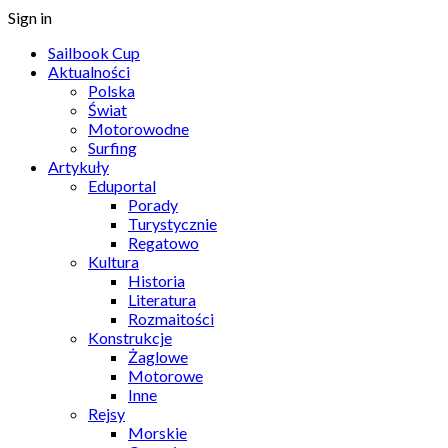
Sign in
Sailbook Cup
Aktualności
Polska
Świat
Motorowodne
Surfing
Artykuły
Eduportal
Porady
Turystycznie
Regatowo
Kultura
Historia
Literatura
Rozmaitości
Konstrukcje
Żaglowe
Motorowe
Inne
Rejsy
Morskie