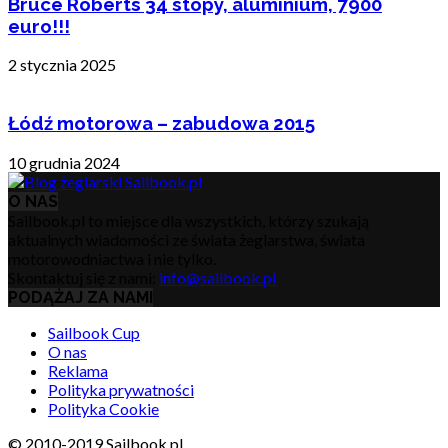
Bruce Roberts 34 stopy, aluminium, 7900
euro!!!
2 stycznia 2025
Łódź motorowa – zabudowa 2015
10 grudnia 2024
O NAS
Sailbook.pl to miejsce dla wszystkich, którzy szukają
aktualnych wiadomości ze świata żeglarstwa, świata
motorowodniactwa i nie tylko.
Skontaktuj się z nami:
info@sailbook.pl
PODĄŻAJ ZA NAMI
Sailbook Cup
O nas
Reklama
Polityka prywatności
Polityka Cookie
© 2010-2019 Sailbook.pl