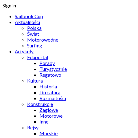
Sign in
Sailbook Cup
Aktualności
Polska
Świat
Motorowodne
Surfing
Artykuły
Eduportal
Porady
Turystycznie
Regatowo
Kultura
Historia
Literatura
Rozmaitości
Konstrukcje
Żaglowe
Motorowe
Inne
Rejsy
Morskie