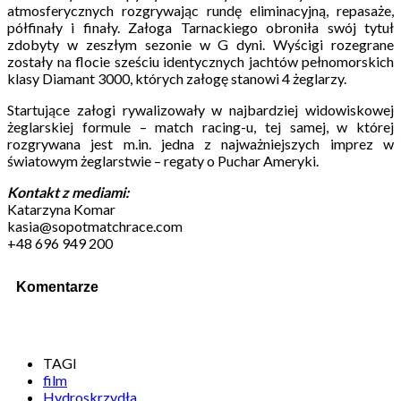
atmosferycznych rozgrywając rundę eliminacyjną, repasaże,
półfinały i finały. Załoga Tarnackiego obroniła swój tytuł
zdobyty w zeszłym sezonie w G dyni. Wyścigi rozegrane
zostały na flocie sześciu identycznych jachtów pełnomorskich
klasy Diamant 3000, których załogę stanowi 4 żeglarzy.
Startujące załogi rywalizowały w najbardziej widowiskowej
żeglarskiej formule – match racing-u, tej samej, w której
rozgrywana jest m.in. jedna z najważniejszych imprez w
światowym żeglarstwie – regaty o Puchar Ameryki.
Kontakt z mediami:
Katarzyna Komar
kasia@sopotmatchrace.com
+48 696 949 200
Komentarze
TAGI
film
Hydroskrzydła