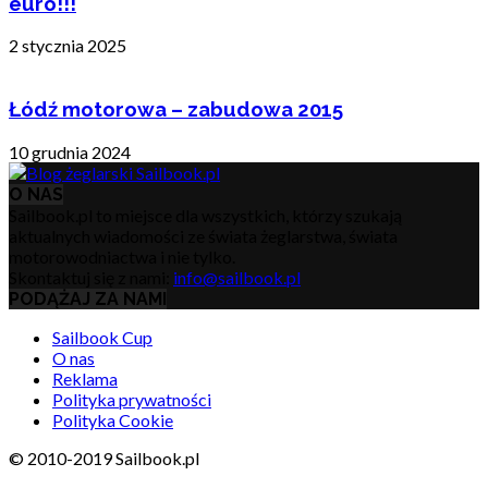
euro!!!
2 stycznia 2025
Łódź motorowa – zabudowa 2015
10 grudnia 2024
O NAS
Sailbook.pl to miejsce dla wszystkich, którzy szukają
aktualnych wiadomości ze świata żeglarstwa, świata
motorowodniactwa i nie tylko.
Skontaktuj się z nami:
info@sailbook.pl
PODĄŻAJ ZA NAMI
Sailbook Cup
O nas
Reklama
Polityka prywatności
Polityka Cookie
© 2010-2019 Sailbook.pl