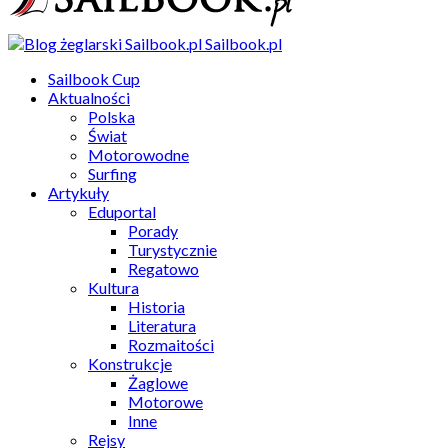
Sailbook.pl
Sailbook Cup
Aktualności
Polska
Świat
Motorowodne
Surfing
Artykuły
Eduportal
Porady
Turystycznie
Regatowo
Kultura
Historia
Literatura
Rozmaitości
Konstrukcje
Żaglowe
Motorowe
Inne
Rejsy