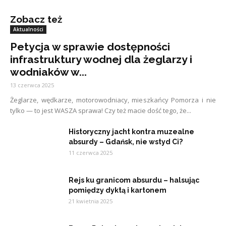
Zobacz też
Aktualności
Petycja w sprawie dostępności
infrastruktury wodnej dla żeglarzy i
wodniaków w...
13 czerwca 2025
Żeglarze, wędkarze, motorowodniacy, mieszkańcy Pomorza i nie
tylko — to jest WASZA sprawa! Czy też macie dość tego, że...
Historyczny jacht kontra muzealne
absurdy – Gdańsk, nie wstyd Ci?
11 czerwca 2025
Rejs ku granicom absurdu – halsując
pomiędzy dyktą i kartonem
21 kwietnia 2025