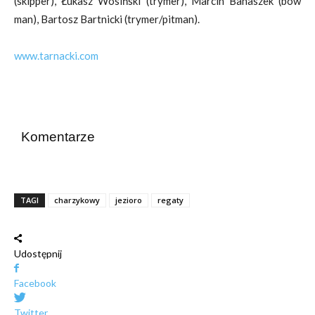
(skipper), Łukasz Wosiński (trymer), Marcin Banaszek (bow
man), Bartosz Bartnicki (trymer/pitman).
www.tarnacki.com
Komentarze
TAGI
charzykowy
jezioro
regaty
Udostępnij
Facebook
Twitter