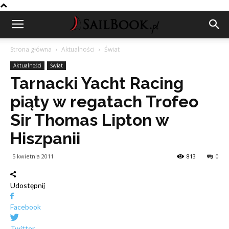
Strona główna
Aktualności
Świat
Aktualności
Świat
Tarnacki Yacht Racing
piąty w regatach Trofeo
Sir Thomas Lipton w
Hiszpanii
5 kwietnia 2011
813
0
Udostępnij
Facebook
Twitter