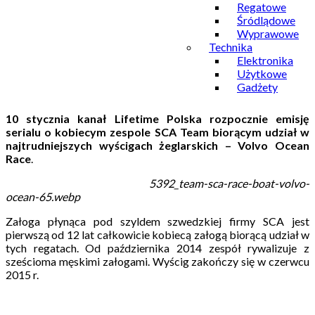
Regatowe
Śródlądowe
Wyprawowe
Technika
Elektronika
Użytkowe
Gadżety
10 stycznia kanał Lifetime Polska rozpocznie emisję
serialu o kobiecym zespole SCA Team biorącym udział w
najtrudniejszych wyścigach żeglarskich – Volvo Ocean
Race
.
5392_team-sca-race-boat-volvo-
ocean-65.webp
Załoga płynąca pod szyldem szwedzkiej firmy SCA jest
pierwszą od 12 lat całkowicie kobiecą załogą biorącą udział w
tych regatach. Od października 2014 zespół rywalizuje z
sześcioma męskimi załogami. Wyścig zakończy się w czerwcu
2015 r.