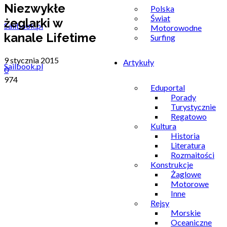
Niezwykłe
Polska
Świat
żeglarki w
Motorowodne
kanale Lifetime
Surfing
9 stycznia 2015
Artykuły
Sailbook.pl
0
974
Eduportal
Porady
Turystycznie
Regatowo
Kultura
Historia
Literatura
Rozmaitości
Konstrukcje
Żaglowe
Motorowe
Inne
Rejsy
Morskie
Oceaniczne