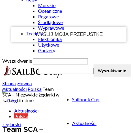
Morskie
Twój e-mail
Oceaniczne
Regatowe
Śródlądowe
Wyprawowe
Technika
Elektronika
Użytkowe
Gadżety
Wyszukiwanie
Strona główna
Aktualności
Polska
Team
SCA – Niezwykłe żeglarki w
Sailbook Cup
kanale Lifetime
Aktualności
Polska
Aktualności
Team SCA –