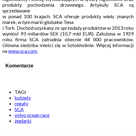
produkty pochodzenia drzewnego. Artykuły SCA są
sprzedawane
w ponad 100 krajach. SCA oferuje produkty wielu znanych
marek, w tym marki globalne Tena
i Tork. Dochód uzyskany ze sprzedaży produktów w 2013 roku
wyniósł 93 miliardów SEK (10,7 mld EUR). Założona w 1929
roku firma SCA zatrudnia obecnie 44 000 pracowników.
Główna siedziba mieści się w Sztokholmie. Więcej informacji
na
www.sca.com
.
Komentarze
TAGI
kobiety
regaty
SCA
volvo ocean race
żeglarki