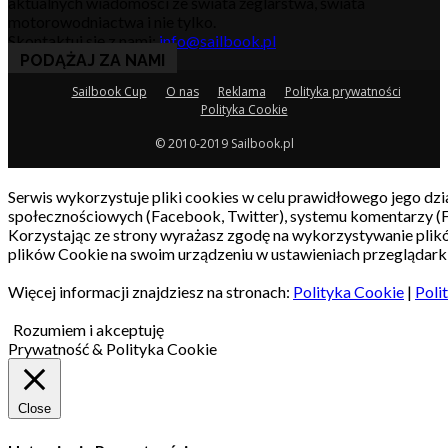
aktualnych wiadomości ze świata żeglarstwa, świata
motorowodniactwa i nie tylko.
Skontaktuj się z nami:
info@sailbook.pl
PODĄŻAJ ZA NAMI
Sailbook Cup
O nas
Reklama
Polityka prywatności
Polityka Cookie
© 2010-2019 Sailbook.pl
Serwis wykorzystuje pliki cookies w celu prawidłowego jego dzia
społecznościowych (Facebook, Twitter), systemu komentarzy (
Korzystając ze strony wyrażasz zgodę na wykorzystywanie pli
plików Cookie na swoim urządzeniu w ustawieniach przeglądarki
Więcej informacji znajdziesz na stronach:
Polityka Cookie
|
Poli
Rozumiem i akceptuję
Prywatność & Polityka Cookie
Close