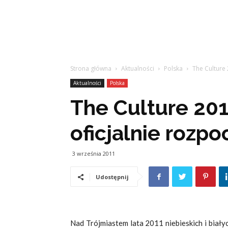
Strona główna
Aktualności
Polska
The Culture 
Aktualności
Polska
The Culture 201
oficjalnie rozpo
3 września 2011
Udostępnij
Nad Trójmiastem lata 2011 niebieskich i biał