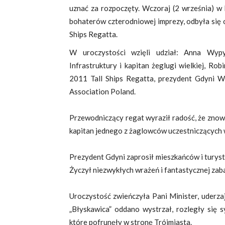
uznać za rozpoczęty. Wczoraj (2 września) 
bohaterów czterodniowej imprezy, odbyła się 
Ships Regatta.
W uroczystości wzięli udział: Anna Wyp
Infrastruktury i kapitan żeglugi wielkiej, R
2011 Tall Ships Regatta, prezydent Gdyni Wo
Association Poland.
Przewodniczący regat wyraził radość, że znow
kapitan jednego z żaglowców uczestniczących w
Prezydent Gdyni zaprosił mieszkańców i turystó
Życzył niezwykłych wrażeń i fantastycznej zab
Uroczystość zwieńczyła Pani Minister, uderza
„Błyskawica” oddano wystrzał, rozległy się
które pofrunęły w stronę Trójmiasta.