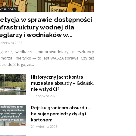
ktualności
etycja w sprawie dostępności
nfrastruktury wodnej dla
eglarzy i wodniaków w...
 czerwca 2025
eglarze, wędkarze, motorowodniacy, mieszkańcy
morza i nie tylko — to jest WASZA sprawa! Czy też
cie dość tego, że...
Historyczny jacht kontra
muzealne absurdy – Gdańsk,
nie wstyd Ci?
11 czerwca 2025
Rejs ku granicom absurdu –
halsując pomiędzy dyktą i
kartonem
21 kwietnia 2025