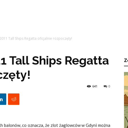
2011 Tall Ships Regatta oficjalnie rozpoczęty!
1 Tall Ships Regatta
Z
częty!
641
0
ych balonów, co oznacza, że zlot żaglowców w Gdyni można