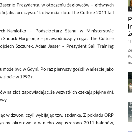
w Basenie Prezydenta, w otoczeniu żaglowców – głównych
A
oficjalna uroczystość otwarcia zlotu The Culture 2011Tall
P
i
ych-Namiotko – Podsekretarz Stanu w Ministerstwie
ż
obin Snouck Hurgronje – przewodniczący regat The Culture
13
jciech Szczurek, Adam Jasser – Prezydent Sail Training
Ż
Po
ma
u może być w Gdyni. Po raz pierwszy gościł w mieście jako
 zlocie w 1992 r.
w na zlot, zapowiadając, że wszystkich czekają piękne dni.
awy.
jąc w dzwon, czyli wybijając tzw. szklankę. Z pokładu ORP
 syreny okrętowe, a w niebo wypuszczono 2011 balonów,