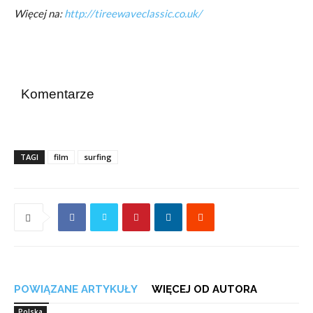
Więcej na:
http://tireewaveclassic.co.uk/
Komentarze
TAGI
film
surfing
POWIĄZANE ARTYKUŁY
WIĘCEJ OD AUTORA
Polska