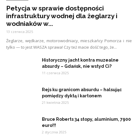
Petycja w sprawie dostępności
infrastruktury wodnej dla żeglarzy i
wodniaków w...
13 czerwca 2025
Żeglarze, wędkarze, motorowodniacy, mieszkańcy Pomorza i nie
tylko — to jest WASZA sprawa! Czy też macie dość tego, że...
Historyczny jacht kontra muzealne
absurdy – Gdańsk, nie wstyd Ci?
11 czerwca 2025
Rejs ku granicom absurdu – halsując
pomiędzy dyktą i kartonem
21 kwietnia 2025
Bruce Roberts 34 stopy, aluminium, 7900
euro!!!
2 stycznia 2025