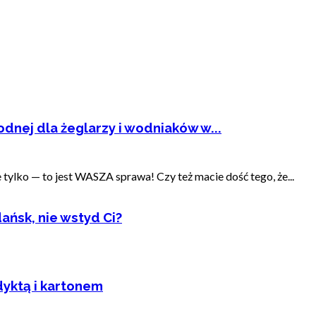
dnej dla żeglarzy i wodniaków w...
ylko — to jest WASZA sprawa! Czy też macie dość tego, że...
ańsk, nie wstyd Ci?
dyktą i kartonem