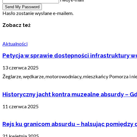
Hasło zostanie wysłane e-mailem.
Zobacz też
Aktualności
Petycja w sprawie dostępności infrastruktury wo
13 czerwca 2025
Żeglarze, wędkarze, motorowodniacy, mieszkańcy Pomorza i nie t
Historyczny jacht kontra muzealne absurdy – Gd
11 czerwca 2025
Rejs ku granicom absurdu – halsując pomiędzy 
21 kwietnia 2025