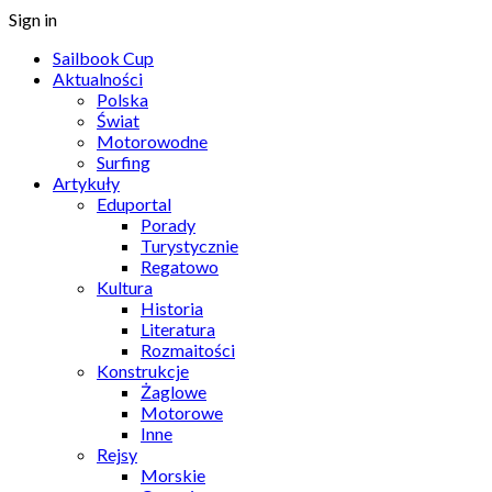
Sign in
Sailbook Cup
Aktualności
Polska
Świat
Motorowodne
Surfing
Artykuły
Eduportal
Porady
Turystycznie
Regatowo
Kultura
Historia
Literatura
Rozmaitości
Konstrukcje
Żaglowe
Motorowe
Inne
Rejsy
Morskie