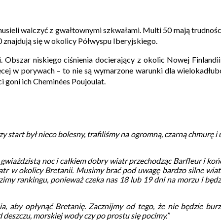
musieli walczyć
z gwałtownymi szkwałami. Multi 50 mają trudności
najdują się w okolicy Półwyspu Iberyjskiego.
. Obszar niskiego ciśnienia docierający z okolic Nowej Finlandii
ęcej
w porywach – to nie są wymarzone warunki dla wielokadłub
i goni ich Cheminées Poujoulat.
y start był nieco bolesny, trafiliśmy na ogromną, czarną chmurę i 
 gwiaździstą noc i całkiem dobry wiatr przechodząc Barfleur i k
iatr w okolicy Bretanii. Musimy brać pod uwagę bardzo silne wia
imy rankingu, ponieważ czeka nas 18 lub 19 dni na morzu i będzi
a, aby opłynąć Bretanię. Zacznijmy od tego, że nie będzie bur
deszczu, morskiej wody czy po prostu się pocimy.”