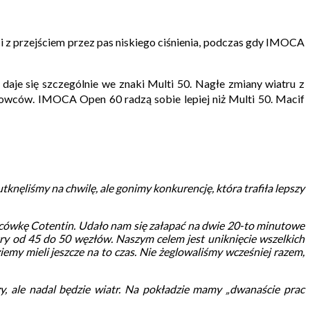
 z przejściem przez pas niskiego ciśnienia, podczas gdy IMOCA
 daje się szczególnie we znaki Multi 50. Nagłe zmiany wiatru z
owców. IMOCA Open 60 radzą sobie lepiej niż Multi 50. Macif
utknęliśmy na chwilę, ale gonimy konkurencję, która trafiła lepszy
ońcówkę Cotentin. Udało nam się załapać na dwie 20-to minutowe
try od 45 do 50 węzłów. Naszym celem jest uniknięcie wszelkich
emy mieli jeszcze na to czas. Nie żeglowaliśmy wcześniej razem,
zy, ale nadal będzie wiatr. Na pokładzie mamy „dwanaście prac