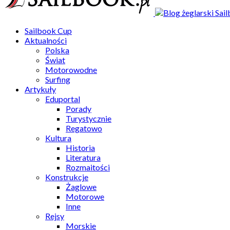
Sailbook Cup
Aktualności
Polska
Świat
Motorowodne
Surfing
Artykuły
Eduportal
Porady
Turystycznie
Regatowo
Kultura
Historia
Literatura
Rozmaitości
Konstrukcje
Żaglowe
Motorowe
Inne
Rejsy
Morskie