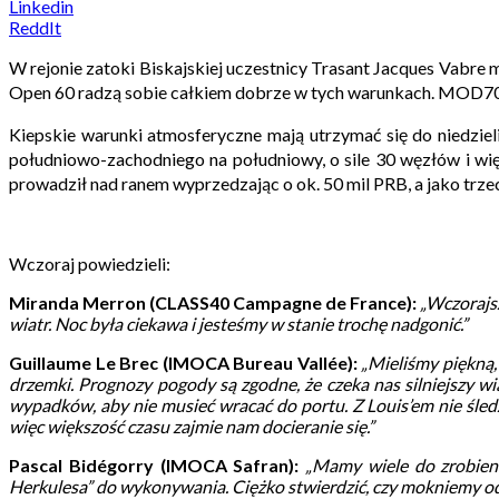
Linkedin
ReddIt
W rejonie zatoki Biskajskiej uczestnicy Trasant Jacques Vabre 
Open 60 radzą sobie całkiem dobrze w tych warunkach.
MOD70 z
Kiepskie warunki atmosferyczne mają utrzymać się do niedzieli
południowo-zachodniego na południowy, o sile 30 węzłów i wi
prowadził nad ranem wyprzedzając o ok. 50 mil PRB, a jako trzec
Wczoraj powiedzieli:
Miranda Merron (CLASS40 Campagne de France):
„Wczorajsz
wiatr. Noc była ciekawa i jesteśmy w stanie trochę nadgonić.”
Guillaume Le Brec (IMOCA Bureau Vallée):
„
Mieliśmy piękną,
drzemki. Prognozy pogody są zgodne, że czeka nas silniejszy w
wypadków, aby nie musieć wracać do portu. Z Louis’em nie śledz
więc większość czasu zajmie nam docieranie się.”
Pascal Bidégorry (IMOCA Safran):
„Mamy wiele do zrobieni
Herkulesa” do wykonywania. Ciężko stwierdzić, czy mokniemy od 