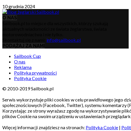
10 grudnia 2024
O NAS
Sailbook.pl to miejsce dla wszystkich, którzy szukają
aktualnych wiadomości ze świata żeglarstwa, świata
motorowodniactwa i nie tylko.
Skontaktuj się z nami:
info@sailbook.pl
PODĄŻAJ ZA NAMI
Sailbook Cup
O nas
Reklama
Polityka prywatności
Polityka Cookie
© 2010-2019 Sailbook.pl
Serwis wykorzystuje pliki cookies w celu prawidłowego jego dzia
społecznościowych (Facebook, Twitter), systemu komentarzy (
Korzystając ze strony wyrażasz zgodę na wykorzystywanie pli
plików Cookie na swoim urządzeniu w ustawieniach przeglądarki
Więcej informacji znajdziesz na stronach:
Polityka Cookie
|
Poli