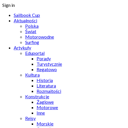
Sign in
Sailbook Cup
Aktualności
Polska
Świat
Motorowodne
Surfing
Artykuły
Eduportal
Porady
Turystycznie
Regatowo
Kultura
Historia
Literatura
Rozmaitości
Konstrukcje
Żaglowe
Motorowe
Inne
Rejsy
Morskie