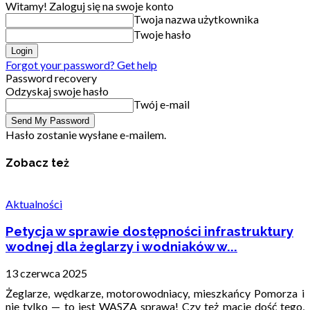
Witamy! Zaloguj się na swoje konto
Twoja nazwa użytkownika
Twoje hasło
Forgot your password? Get help
Password recovery
Odzyskaj swoje hasło
Twój e-mail
Hasło zostanie wysłane e-mailem.
Zobacz też
Aktualności
Petycja w sprawie dostępności infrastruktury
wodnej dla żeglarzy i wodniaków w...
13 czerwca 2025
Żeglarze, wędkarze, motorowodniacy, mieszkańcy Pomorza i
nie tylko — to jest WASZA sprawa! Czy też macie dość tego,