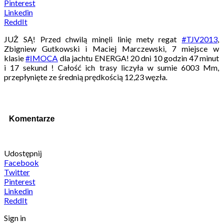
Pinterest
Linkedin
ReddIt
JUŻ SĄ! Przed chwilą minęli linię mety regat
‪#‎
TJV2013‬
,
Zbigniew Gutkowski i Maciej Marczewski, 7 miejsce w
klasie
‪#‎
IMOCA‬
dla jachtu ENERGA! 20 dni 10 godzin 47 minut
i 17 sekund ! Całość ich trasy liczyła w sumie 6003 Mm,
przepłynięte ze średnią prędkością 12,23 węzła.
Komentarze
Udostępnij
Facebook
Twitter
Pinterest
Linkedin
ReddIt
Sign in