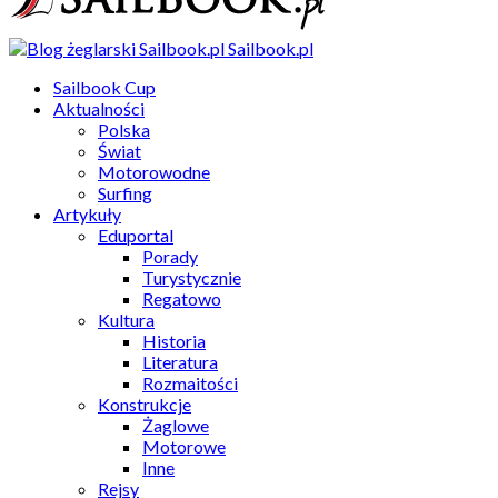
Sailbook.pl
Sailbook Cup
Aktualności
Polska
Świat
Motorowodne
Surfing
Artykuły
Eduportal
Porady
Turystycznie
Regatowo
Kultura
Historia
Literatura
Rozmaitości
Konstrukcje
Żaglowe
Motorowe
Inne
Rejsy