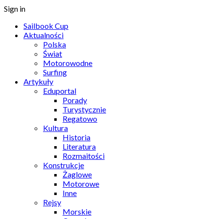
Sign in
Sailbook Cup
Aktualności
Polska
Świat
Motorowodne
Surfing
Artykuły
Eduportal
Porady
Turystycznie
Regatowo
Kultura
Historia
Literatura
Rozmaitości
Konstrukcje
Żaglowe
Motorowe
Inne
Rejsy
Morskie