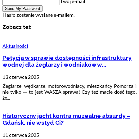
Twój e-mail
Hasło zostanie wysłane e-mailem.
Zobacz też
Aktualności
Petycja w sprawie dostępności infrastruktury
wodnej dla żeglarzy i wodniaków w...
13 czerwca 2025
Żeglarze, wędkarze, motorowodniacy, mieszkańcy Pomorza i
nie tylko — to jest WASZA sprawa! Czy też macie dość tego,
że...
Historyczny jacht kontra muzealne absurdy –
Gdańsk, nie wstyd Ci?
11 czerwca 2025