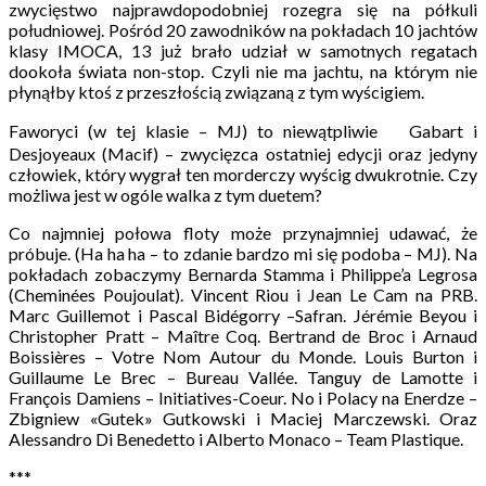
zwycięstwo najprawdopodobniej rozegra się na półkuli
południowej. Pośród 20 zawodników na pokładach 10 jachtów
klasy IMOCA, 13 już brało udział w samotnych regatach
dookoła świata non-stop. Czyli nie ma jachtu, na którym nie
płynąłby ktoś z przeszłością związaną z tym wyścigiem.
Faworyci (w tej klasie – MJ) to niewątpliwie Gabart i
Desjoyeaux (Macif) – zwycięzca ostatniej edycji oraz jedyny
człowiek, który wygrał ten morderczy wyścig dwukrotnie. Czy
możliwa jest w ogóle walka z tym duetem?
Co najmniej połowa floty może przynajmniej udawać, że
próbuje. (Ha ha ha – to zdanie bardzo mi się podoba – MJ). Na
pokładach zobaczymy Bernarda Stamma i Philippe’a Legrosa
(Cheminées Poujoulat). Vincent Riou i Jean Le Cam na PRB.
Marc Guillemot i Pascal Bidégorry –Safran. Jérémie Beyou i
Christopher Pratt – Maître Coq. Bertrand de Broc i Arnaud
Boissières – Votre Nom Autour du Monde. Louis Burton i
Guillaume Le Brec – Bureau Vallée. Tanguy de Lamotte i
François Damiens – Initiatives-Coeur. No i Polacy na Enerdze –
Zbigniew «Gutek» Gutkowski i Maciej Marczewski. Oraz
Alessandro Di Benedetto i Alberto Monaco – Team Plastique.
***