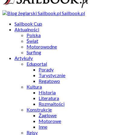
Sailbook.pl
Sailbook Cup
Aktualności
Polska
Świat
Motorowodne
Surfing
Artykuły
Eduportal
Porady
Turystycznie
Regatowo
Kultura
Historia
Literatura
Rozmaitości
Konstrukcje
Żaglowe
Motorowe
Inne
Rejsy