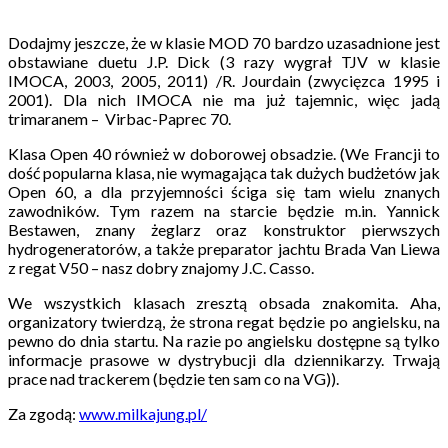
Dodajmy jeszcze, że w klasie MOD 70 bardzo uzasadnione jest
obstawiane duetu J.P. Dick (3 razy wygrał TJV w klasie
IMOCA, 2003, 2005, 2011) /R. Jourdain (zwycięzca 1995 i
2001). Dla nich IMOCA nie ma już tajemnic, więc jadą
trimaranem – Virbac-Paprec 70.
Klasa Open 40 również w doborowej obsadzie. (We Francji to
dość popularna klasa, nie wymagająca tak dużych budżetów jak
Open 60, a dla przyjemności ściga się tam wielu znanych
zawodników. Tym razem na starcie będzie m.in. Yannick
Bestawen, znany żeglarz oraz konstruktor pierwszych
hydrogeneratorów, a także preparator jachtu Brada Van Liewa
z regat V50 – nasz dobry znajomy J.C. Casso.
We wszystkich klasach zresztą obsada znakomita. Aha,
organizatory twierdzą, że strona regat będzie po angielsku, na
pewno do dnia startu. Na razie po angielsku dostępne są tylko
informacje prasowe w dystrybucji dla dziennikarzy. Trwają
prace nad trackerem (będzie ten sam co na VG)).
Za zgodą:
www.milkajung.pl/