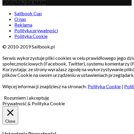
PODĄŻAJ ZA NAMI
Sailbook Cup
O nas
Reklama
Polityka prywatności
Polityka Cookie
© 2010-2019 Sailbook.pl
Serwis wykorzystuje pliki cookies w celu prawidłowego jego dzia
społecznościowych (Facebook, Twitter), systemu komentarzy (
Korzystając ze strony wyrażasz zgodę na wykorzystywanie pli
plików Cookie na swoim urządzeniu w ustawieniach przeglądarki
Więcej informacji znajdziesz na stronach:
Polityka Cookie
|
Poli
Rozumiem i akceptuję
Prywatność & Polityka Cookie
Close
Ustawienia Prywatności