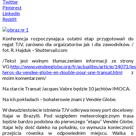
Twitter
Pinterest
Linkedin
ReddIt
Konferencja rozpoczynająca ostatni etap przygotowań do
regat TJV, zarówno dla orgaizatorów jak i dla zawodników. /
fot. R. Hajduk – Shuttersail.com
/Tekst jest wolnym tłumaczeniem informacji ze strony
VG:
http://www.vendeeglobe.org/fr/actualites/article/14071/les
heros-du-vendee-globe-en-double-pour-une-transat.html
z
moim komentarzem/
Na starcie Transat Jacques Vabre będzie 10 jachtów IMOCA.
Na ich pokładach – bohaterowie znani z Vendée Globe.
W dwudziestolecie istnienia TJV odkrywa nowy port docelowy:
Itajai w Brazylii. Pod względem meteorologicznym trasa
będzie bardzo podobna do pierwszego “etapu” Vendée Globe.
Itajai leży dość daleko na południu, co wymusza konieczność
przejścia równika w odpowiednim miejscu. Walka o