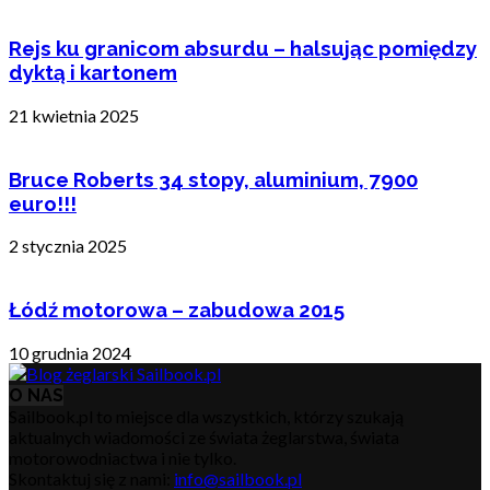
Rejs ku granicom absurdu – halsując pomiędzy
dyktą i kartonem
21 kwietnia 2025
Bruce Roberts 34 stopy, aluminium, 7900
euro!!!
2 stycznia 2025
Łódź motorowa – zabudowa 2015
10 grudnia 2024
O NAS
Sailbook.pl to miejsce dla wszystkich, którzy szukają
aktualnych wiadomości ze świata żeglarstwa, świata
motorowodniactwa i nie tylko.
Skontaktuj się z nami:
info@sailbook.pl