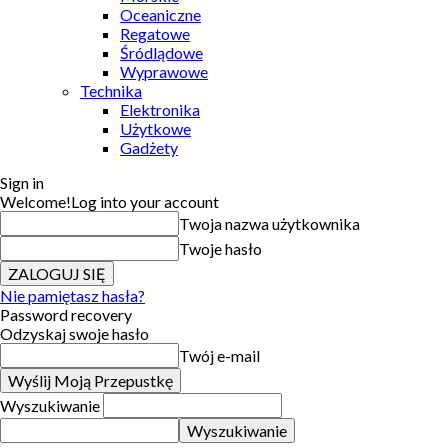
Oceaniczne
Regatowe
Śródlądowe
Wyprawowe
Technika
Elektronika
Użytkowe
Gadżety
Sign in
Welcome!
Log into your account
Twoja nazwa użytkownika
Twoje hasło
Nie pamiętasz hasła?
Password recovery
Odzyskaj swoje hasło
Twój e-mail
Wyszukiwanie