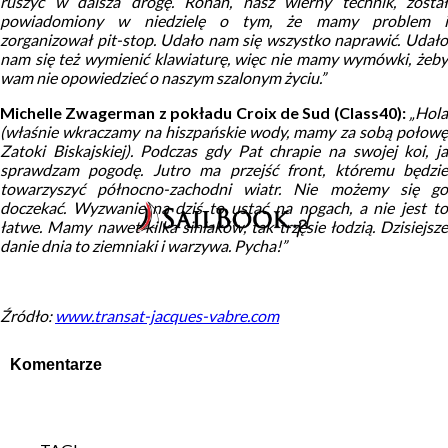
ruszyć w dalsza drogę. Ronan, nasz wierny technik, został
powiadomiony w niedzielę o tym, że mamy problem i
zorganizował pit-stop. Udało nam się wszystko naprawić. Udało
nam się też wymienić klawiaturę, więc nie mamy wymówki, żeby
wam nie opowiedzieć o naszym szalonym życiu.”
Michelle Zwagerman z pokładu Croix de Sud (Class40):
„
Hola
(właśnie wkraczamy na hiszpańskie wody, mamy za sobą połowę
Zatoki Biskajskiej). Podczas gdy Pat chrapie na swojej koi, ja
sprawdzam pogodę. Jutro ma przejść front, któremu będzie
towarzyszyć północno-zachodni wiatr. Nie możemy się go
doczekać. Wyzwanie na dziś to ustać na nogach, a nie jest to
łatwe. Mamy nawet kilka siniaków, tak trzęsie łodzią. Dzisiejsze
danie dnia to ziemniaki i warzywa. Pycha!”
Źródło:
www.transat-jacques-vabre.com
Komentarze