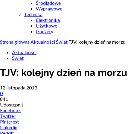
Śródlądowe
Wyprawowe
Technika
Elektronika
Użytkowe
Gadżety
Strona główna
Aktualności
Świat
TJV: kolejny dzień na morzu
Aktualności
Świat
TJV: kolejny dzień na morzu
12 listopada 2013
0
841
Udostępnij
Facebook
Twitter
Pinterest
Linkedin
ReddIt