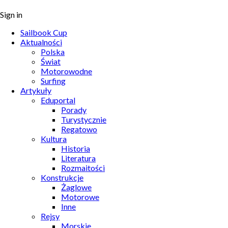
Sign in
Sailbook Cup
Aktualności
Polska
Świat
Motorowodne
Surfing
Artykuły
Eduportal
Porady
Turystycznie
Regatowo
Kultura
Historia
Literatura
Rozmaitości
Konstrukcje
Żaglowe
Motorowe
Inne
Rejsy
Morskie