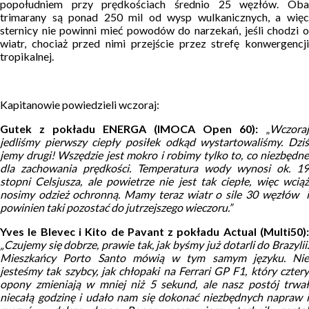
popołudniem przy prędkościach średnio 25 węzłów. Oba
trimarany są ponad 250 mil od wysp wulkanicznych, a więc
sternicy nie powinni mieć powodów do narzekań, jeśli chodzi o
wiatr, chociaż przed nimi przejście przez strefę konwergencji
tropikalnej.
Kapitanowie powiedzieli wczoraj:
Gutek z pokładu ENERGA (IMOCA Open 60):
„
Wczoraj
jedliśmy pierwszy ciepły posiłek odkąd wystartowaliśmy. Dziś
jemy drugi! Wszędzie jest mokro i robimy tylko to, co niezbędne
dla zachowania prędkości. Temperatura wody wynosi ok. 19
stopni Celsjusza, ale powietrze nie jest tak ciepłe, więc wciąż
nosimy odzież ochronną. Mamy teraz wiatr o sile 30 węzłów i
powinien taki pozostać do jutrzejszego wieczoru.”
Yves le Blevec i Kito de Pavant z pokładu Actual (Multi50):
„Czujemy się dobrze, prawie tak, jak byśmy już dotarli do Brazylii.
Mieszkańcy Porto Santo mówią w tym samym języku. Nie
jesteśmy tak szybcy, jak chłopaki na Ferrari GP F1, który cztery
opony zmieniają w mniej niż 5 sekund, ale nasz postój trwał
niecałą godzinę i udało nam się dokonać niezbędnych napraw i