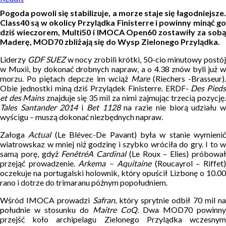
Pogoda powoli się stabilizuje, a morze staje się łagodniejsze.
Class40 są w okolicy Przylądka Finisterre i powinny minąć go
dziś wieczorem, Multi50 i IMOCA Open60 zostawiły za sobą
Maderę, MOD70 zbliżają się do Wysp Zielonego Przylądka.
Liderzy
GDF SUEZ
w nocy zrobili krótki, 50-cio minutowy postó
w Muxii, by dokonać drobnych napraw, a o 4.38 znów byli już w
morzu. Po piętach depcze im wciąż
Mare
(Riechers -Brasseur).
Obie jednostki miną dziś Przylądek Finisterre. ERDF-
Des Pieds
et des Mains
znajduje się 35 mil za nimi zajmując trzecią pozycję
Tales Santander 2014
i
Bet 1128
na razie nie biorą udziału 
wyścigu – muszą dokonać niezbędnych napraw.
Załoga
Actual
(Le Blévec-De Pavant) była w stanie wymienić
wiatrowskaz w mniej niż godzinę i szybko wróciła do gry. I to w
samą porę, gdyż
FenêtréA Cardinal
(Le Roux – Elies) próbowa
przejąć prowadzenie.
Arkema – Aquitaine
(Roucayrol – Riffet
oczekuje na portugalski holownik, który opuścił Lizbonę o 10.00
rano i dotrze do trimaranu późnym popołudniem.
Wśród IMOCA prowadzi
Safran
, który sprytnie odbił 70 mil n
południe w stosunku do
Maitre CoQ
. Dwa MOD70 powinny
przejść koło archipelagu Zielonego Przylądka wczesnym