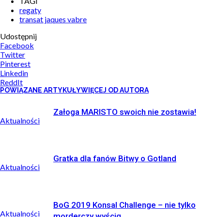
TAGI
regaty
transat jaques vabre
Udostępnij
Facebook
Twitter
Pinterest
Linkedin
ReddIt
POWIĄZANE ARTYKUŁY
WIĘCEJ OD AUTORA
Załoga MARISTO swoich nie zostawia!
Aktualności
Gratka dla fanów Bitwy o Gotland
Aktualności
BoG 2019 Konsal Challenge – nie tylko
Aktualności
morderczy wyścig