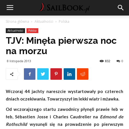
Strona główna
Aktualności
Polska
Aktualności
Polska
TJV: Minęła pierwsza noc
na morzu
8 listopada 2013
832
0
Wczoraj 44 jachty nareszcie wystartowały po czterech
dniach oczekiwania. Towarzyszył im lekki wiatr i mżawka.
Od wczorajszego startu zawodnicy płynęli prawie łeb w
łeb, Sébastien Josse i Charles Caudrelier na
Edmond de
Rothschild
wysunęli się na prowadzenie po pierwszym