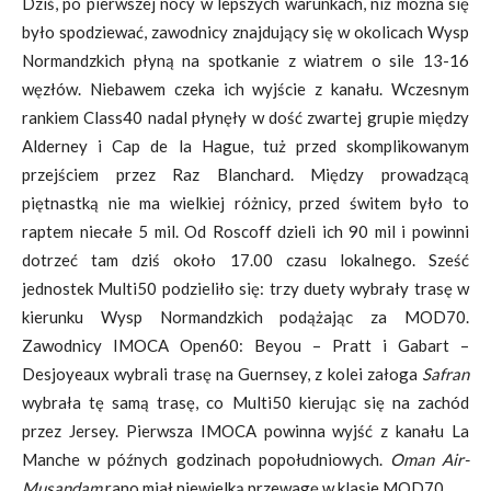
Dziś, po pierwszej nocy w lepszych warunkach, niż można się
było spodziewać, zawodnicy znajdujący się w okolicach Wysp
Normandzkich płyną na spotkanie z wiatrem o sile 13-16
węzłów. Niebawem czeka ich wyjście z kanału. Wczesnym
rankiem Class40 nadal płynęły w dość zwartej grupie między
Alderney i Cap de la Hague, tuż przed skomplikowanym
przejściem przez Raz Blanchard. Między prowadzącą
piętnastką nie ma wielkiej różnicy, przed świtem było to
raptem niecałe 5 mil. Od Roscoff dzieli ich 90 mil i powinni
dotrzeć tam dziś około 17.00 czasu lokalnego. Sześć
jednostek Multi50 podzieliło się: trzy duety wybrały trasę w
kierunku Wysp Normandzkich podążając za MOD70.
Zawodnicy IMOCA Open60: Beyou – Pratt i Gabart –
Desjoyeaux wybrali trasę na Guernsey, z kolei załoga
Safran
wybrała tę samą trasę, co Multi50 kierując się na zachód
przez Jersey. Pierwsza IMOCA powinna wyjść z kanału La
Manche w późnych godzinach popołudniowych.
Oman Air-
Musandam
rano miał niewielką przewagę w klasie MOD70.