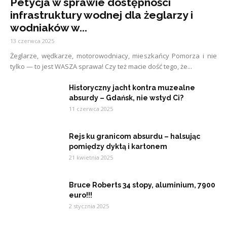
Petycja w sprawie dostępności
infrastruktury wodnej dla żeglarzy i
wodniaków w...
13 czerwca 2025
Żeglarze, wędkarze, motorowodniacy, mieszkańcy Pomorza i nie
tylko — to jest WASZA sprawa! Czy też macie dość tego, że...
Historyczny jacht kontra muzealne
absurdy – Gdańsk, nie wstyd Ci?
11 czerwca 2025
Rejs ku granicom absurdu – halsując
pomiędzy dyktą i kartonem
21 kwietnia 2025
Bruce Roberts 34 stopy, aluminium, 7900
euro!!!
2 stycznia 2025