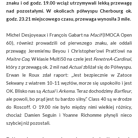
znaku i od godz. 19.00 wciąż utrzymywali lekką przewagę
nad pozostałymi. W okolicach półwyspu Cherbourg ok.
godz. 23.21 miejscowego czasu, przewaga wynosiła 3 mile.
Michel Desjoyeaux i François Gabart na
Macif
(IMOCA Open
60), również prowadzili od pierwszego znaku, ale oddali
przewagę Jeremie’mu Beyou i Christopher’owi Pratt’owi na
Maitre Coq
. W klasie Multi50 na czele jest
FenetreA-Cardinal
,
który z przewagą ok. 2 mil nad
Actual
zbliżał się do Półwyspu.
Erwan le Roux zdał raport: „Jest bezpiecznie w Zatoce
Sekwany z wiatrem 10-11 węzłów, morze się uspokoiło i jest
OK. Blisko nas są
Actual
i
Arkema
. Teraz dochodzimy
Barfleur
,
ale powoli, bo prąd jest tu bardzo silny.” Class 40 są w drodze
do Roscoff. O 19.00 nie było między nimi wielkiej różnicy,
chociaż Damien Seguin i Yoanne Richomme płynęli nieco
szybciej niż pozostali.