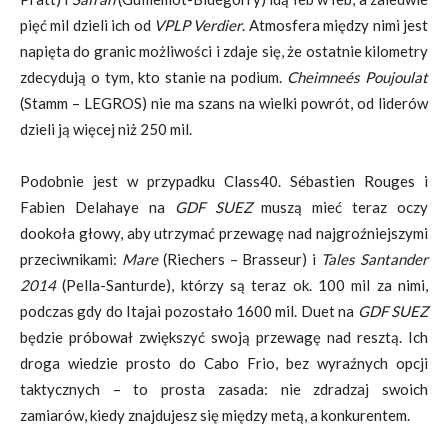
pięć mil dzieli ich od
VPLP Verdier
. Atmosfera między nimi jest
napięta do granic możliwości i zdaje się, że ostatnie kilometry
zdecydują o tym, kto stanie na podium.
Cheimneés Poujoulat
(Stamm – LEGROS) nie ma szans na wielki powrót, od liderów
dzieli ją więcej niż 250 mil.
Podobnie jest w przypadku Class40. Sébastien Rouges i
Fabien Delahaye na
GDF SUEZ
muszą mieć teraz oczy
dookoła głowy, aby utrzymać przewagę nad najgroźniejszymi
przeciwnikami:
Mare
(Riechers – Brasseur) i
Tales Santander
2014
(Pella-Santurde), którzy są teraz ok. 100 mil za nimi,
podczas gdy do Itajai pozostało 1600 mil. Duet na
GDF SUEZ
będzie próbował zwiększyć swoją przewagę nad resztą. Ich
droga wiedzie prosto do Cabo Frio, bez wyraźnych opcji
taktycznych – to prosta zasada: nie zdradzaj swoich
zamiarów, kiedy znajdujesz się między metą, a konkurentem.