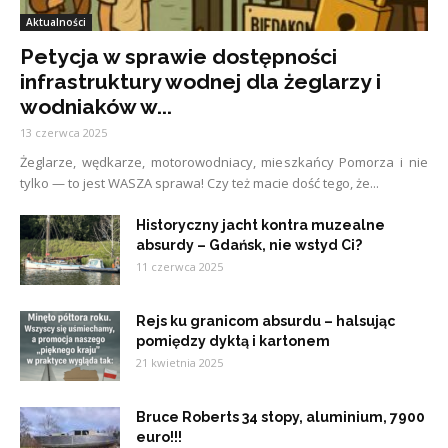
Aktualności
Petycja w sprawie dostępności
infrastruktury wodnej dla żeglarzy i
wodniaków w...
13 czerwca 2025
Żeglarze, wędkarze, motorowodniacy, mieszkańcy Pomorza i nie
tylko — to jest WASZA sprawa! Czy też macie dość tego, że...
Historyczny jacht kontra muzealne
absurdy – Gdańsk, nie wstyd Ci?
11 czerwca 2025
Rejs ku granicom absurdu – halsując
pomiędzy dyktą i kartonem
21 kwietnia 2025
Bruce Roberts 34 stopy, aluminium, 7900
euro!!!