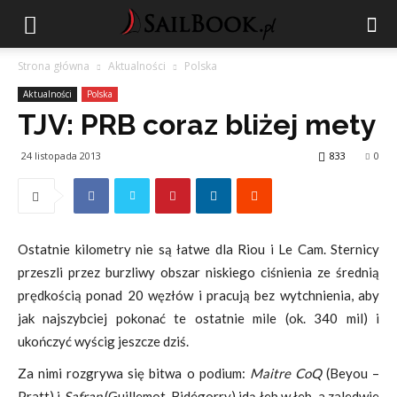
Strona główna
Aktualności
Polska
Aktualności
Polska
TJV: PRB coraz bliżej mety
24 listopada 2013
833
0
Ostatnie kilometry nie są łatwe dla Riou i Le Cam. Sternicy
przeszli przez burzliwy obszar niskiego ciśnienia ze średnią
prędkością ponad 20 węzłów i pracują bez wytchnienia, aby
jak najszybciej pokonać te ostatnie mile (ok. 340 mil) i
ukończyć wyścig jeszcze dziś.
Za nimi rozgrywa się bitwa o podium:
Maitre CoQ
(Beyou –
Pratt) i
Safran
(Guillemot-Bidégorry) idą łeb w łeb, a zaledwie