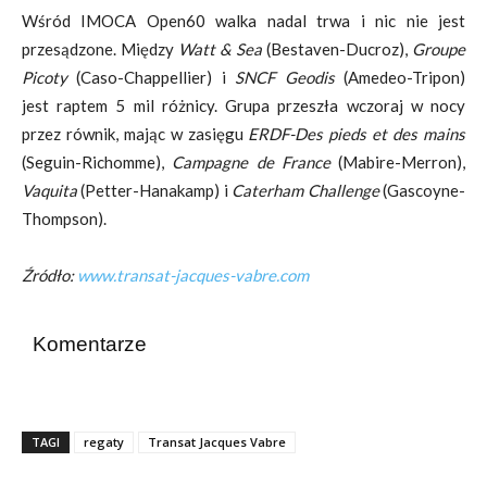
Wśród IMOCA Open60 walka nadal trwa i nic nie jest
przesądzone. Między
Watt & Sea
(Bestaven-Ducroz),
Groupe
Picoty
(Caso-Chappellier) i
SNCF Geodis
(Amedeo-Tripon)
jest raptem 5 mil różnicy. Grupa przeszła wczoraj w nocy
przez równik, mając w zasięgu
ERDF-Des pieds et des mains
(Seguin-Richomme),
Campagne de France
(Mabire-Merron),
Vaquita
(Petter-Hanakamp) i
Caterham Challenge
(Gascoyne-
Thompson).
Źródło:
www.transat-jacques-vabre.com
Komentarze
TAGI
regaty
Transat Jacques Vabre