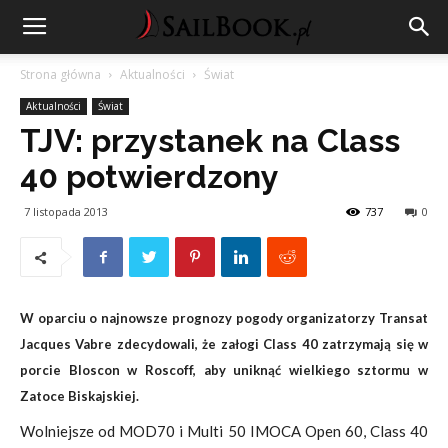
Strona główna
Aktualności
Świat
Aktualności
Świat
TJV: przystanek na Class
40 potwierdzony
7 listopada 2013
737
0
W oparciu o najnowsze prognozy pogody organizatorzy Transat
Jacques Vabre zdecydowali, że załogi Class 40 zatrzymają się w
porcie Bloscon w Roscoff, aby uniknąć wielkiego sztormu w
Zatoce Biskajskiej.
Wolniejsze od MOD70 i Multi 50 IMOCA Open 60, Class 40