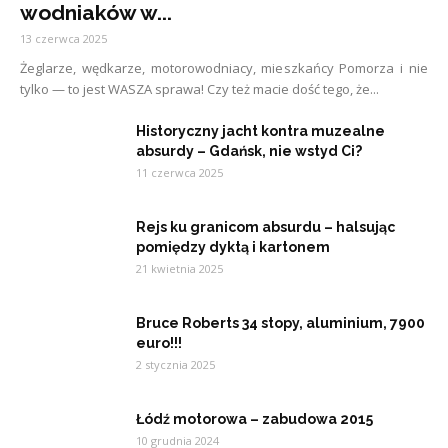
wodniaków w...
13 czerwca 2025
Żeglarze, wędkarze, motorowodniacy, mieszkańcy Pomorza i nie
tylko — to jest WASZA sprawa! Czy też macie dość tego, że...
Historyczny jacht kontra muzealne
absurdy – Gdańsk, nie wstyd Ci?
11 czerwca 2025
Rejs ku granicom absurdu – halsując
pomiędzy dyktą i kartonem
21 kwietnia 2025
Bruce Roberts 34 stopy, aluminium, 7900
euro!!!
2 stycznia 2025
Łódź motorowa – zabudowa 2015
10 grudnia 2024