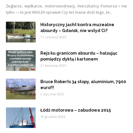
Żeglarze, wędkarze, motorowodniacy, mieszkańcy Pomorza i nie
tylko — to jest WASZA sprawa! Czy też macie dość tego, że...
Historyczny jacht kontra muzealne
absurdy – Gdańsk, nie wstyd Ci?
11 czerwca 2025
Rejs ku granicom absurdu – halsując
pomiędzy dyktą i kartonem
21 kwietnia 2025
Bruce Roberts 34 stopy, aluminium, 7900
euro!!!
2 stycznia 2025
Łódź motorowa – zabudowa 2015
10 grudnia 2024