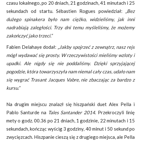
czasu lokalnego, po 20 dniach, 21 godzinach, 41 minutach i 25
sekundach od startu. Sébastien Rogues powiedział:
„Bez
dużego spinakera było nam ciężko, widzieliśmy, jak inni
nadrabiają zaległości.
Trzy dni temu myśleliśmy, że możemy
zakończyć jako trzeci.”
Fabien Delahaye dodał:
„Jakby spojrzeć z zewnątrz, nasz rejs
mógł wydawać się prosty. W rzeczywistości mieliśmy wzloty i
upadki. Ale nigdy się nie poddaliśmy. Dzięki sprzyjającej
pogodzie, która towarzyszyła nam niemal cały czas, udało nam
się wygrać Trasant Jacques Vabre, nie zbaczając za bardzo z
kursu.”
Na drugim miejscu znalazł się hiszpański duet
Alex Pella i
Pablo Santurde na
Tales Santander 2014
. Przekroczyli linię
mety o godz. 00.36 po
21 dniach, 1 godzinie, 22 minutach i 15
sekundach, kończąc wyścig 3 godziny, 40 minut i 50 sekund po
zwycięzcach. Hiszpanie cieszą się z drugiego miejsca, ale Pella