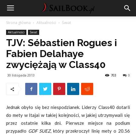
Strona główna
Aktualności
Świat
Aktualności
Świat
TJV: Sébastien Rogues i
Fabien Delahaye
zwyciężają w Class40
30 listopada 2013
703
0
Jednak obyło się bez niespodzianek. Liderzy Class40 dotarli
do mety w Itajai w takiej kolejności, w jakiej utrzymywali się
przez ostatnie kilka dni. Pierwsze miejsce na podium
przypadło
GDF SUEZ
, który przekroczył linię mety o 20.56