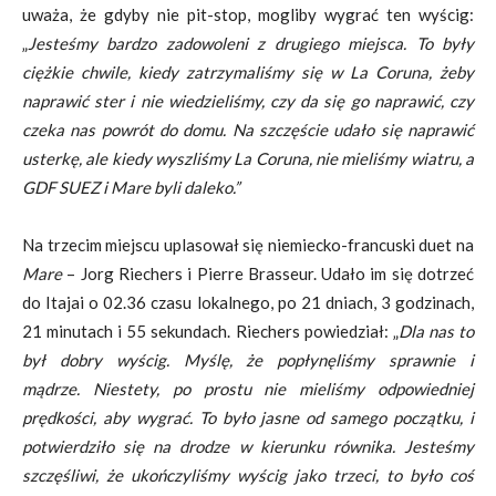
uważa, że gdyby nie pit-stop, mogliby wygrać ten wyścig:
„
Jesteśmy bardzo zadowoleni z drugiego miejsca. To były
ciężkie chwile, kiedy zatrzymaliśmy się w La Coruna, żeby
naprawić ster i nie wiedzieliśmy, czy da się go naprawić, czy
czeka nas powrót do domu. Na szczęście udało się naprawić
usterkę, ale kiedy wyszliśmy La Coruna, nie mieliśmy wiatru, a
GDF SUEZ i Mare byli daleko.”
Na trzecim miejscu uplasował się niemiecko-francuski duet na
Mare
–
Jorg Riechers i Pierre Brasseur. Udało im się dotrzeć
do Itajai o 02.36 czasu lokalnego, po
21 dniach, 3 godzinach,
21 minutach i 55 sekundach.
Riechers powiedział: „
Dla nas to
był dobry wyścig.
Myślę, że popłynęliśmy sprawnie i
mądrze.
Niestety, po prostu nie mieliśmy odpowiedniej
prędkości, aby wygrać.
To było jasne od samego początku, i
potwierdziło się na drodze w kierunku równika.
Jesteśmy
szczęśliwi, że ukończyliśmy wyścig jako trzeci, to było coś