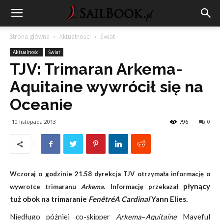
Strona główna
Aktualności
Świat
Aktualności
Świat
TJV: Trimaran Arkema-
Aquitaine wywrócił się na
Oceanie
10 listopada 2013
796
0
Wczoraj o godzinie 21.58 dyrekcja TJV otrzymała informację o
płynący
wywrotce trimaranu
Arkema
. Informację przekazał
tuż
ob
ok
na trimaranie
FenêtréA Cardinal
Yann Elies.
Niedługo później co-skipper
Arkema
–
Aquitaine
Mayeful