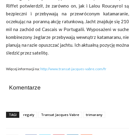
Riffet potwierdził, że zarówno on, jak i Lalou Roucayrol są
bezpieczni i przebywają na przewróconym katamaranie,
oczekując na poranną akcję ratunkową. Jacht znajduje się 210
mil na zachód od Cascais w Portugalii.
Wyposażeni w suche
kombinezony żeglarze przebywają wewnątrz katamaranu, nie
planują na razie opuszczać jachtu. Ich aktualną pozycję można
śledzić przez satelitę.
Więcej informacji na:
http://www.transat-jacques-vabre.com/fr
Komentarze
TAGI
regaty
Transat Jacques Vabre
trimarany