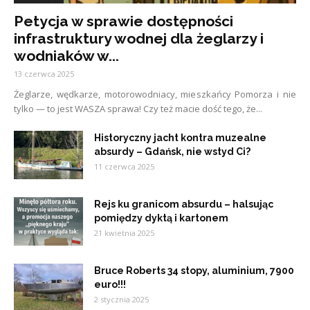
Petycja w sprawie dostępności
infrastruktury wodnej dla żeglarzy i
wodniaków w...
13 czerwca 2025
Żeglarze, wędkarze, motorowodniacy, mieszkańcy Pomorza i nie
tylko — to jest WASZA sprawa! Czy też macie dość tego, że...
Historyczny jacht kontra muzealne
absurdy – Gdańsk, nie wstyd Ci?
11 czerwca 2025
Rejs ku granicom absurdu – halsując
pomiędzy dyktą i kartonem
21 kwietnia 2025
Bruce Roberts 34 stopy, aluminium, 7900
euro!!!
2 stycznia 2025