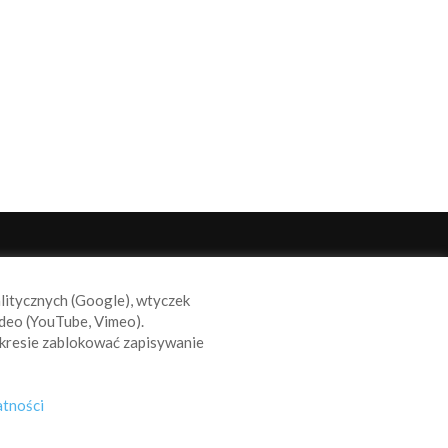
ODĄŻAJ ZA NAMI
alitycznych (Google), wtyczek
deo (YouTube, Vimeo).
kresie zablokować zapisywanie
atności