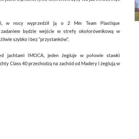
ji, w nocy wyprzedził ją o 2 Mm Team Plastique
m zadaniem będzie wejście w strefę okołorównikową w
żliwie szybko i bez “przystanków”.
ed jachtami IMOCA, jeden żegluje w połowie stawki
chty Class 40 przechodzą na zachód od Madery i żeglują w