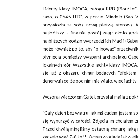
Liderzy klasy IMOCA, załoga PRB (Riou/LeCa
rano, o 0645 UTC, w porcie Mindelo (Sao Vin
przywiozła ze sobą nową płetwę sterową. W
najkrótszy – finalnie postój zajął około go
najbliższych godzin wyprzedzi ich Macif (Gab
może również po to, aby “pilnować” przeciwni
płynięcia pomiędzy wyspami archipelagu Cape 
lokalnych gór. Wszystkie jachty klasy IMOCA,
się już z obszaru chmur będących “efekte
denerwujące, że pod nimi nie wiało, więc jachty
Wczoraj wieczorem Gutek przysłał maila z pok
“Cały dzień bez wiatru, jakimś cudem jestem sp
się wynurzyć w całości. Zdjęcia im chciałem zr
Przed chwilą minęliśmy ostatnią chmurę, jaką
zaczęło wiać 7-8 kn !!! Ocean wygląda jak wielkie