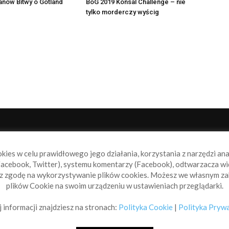
fanów Bitwy o Gotland
BoG 2019 Konsal Challenge – nie
tylko morderczy wyścig
NAS
P
okies w celu prawidłowego jego działania, korzystania z narzędzi an
book.pl to miejsce dla wszystkich, którzy szukają aktualnych
acebook, Twitter), systemu komentarzy (Facebook), odtwarzacza wi
omości ze świata żeglarstwa, świata motorowodniactwa i
sz zgodę na wykorzystywanie plików cookies. Możesz we własnym za
ylko.
plików Cookie na swoim urządzeniu w ustawieniach przeglądarki.
taktuj się z nami:
info@sailbook.pl
 informacji znajdziesz na stronach:
Polityka Cookie
|
Polityka Pryw