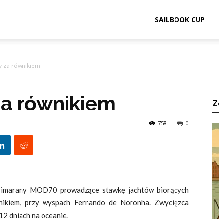
ook.pl
SAILBOOK CUP
y za równikiem
za równikiem
Z
758
0
e trimarany MOD70 prowadzące stawkę jachtów biorących
nikiem, przy wyspach Fernando de Noronha. Zwycięzca
 12 dniach na oceanie.