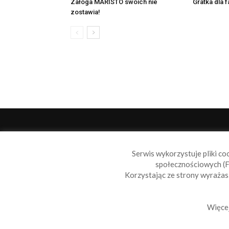
Załoga MARISTO swoich nie
Gratka dla 
zostawia!
O 
Serwis wykorzystuje pliki co
Sail
społecznościowych (F
wiad
Korzystając ze strony wyraża
nie t
Skon
Więcej