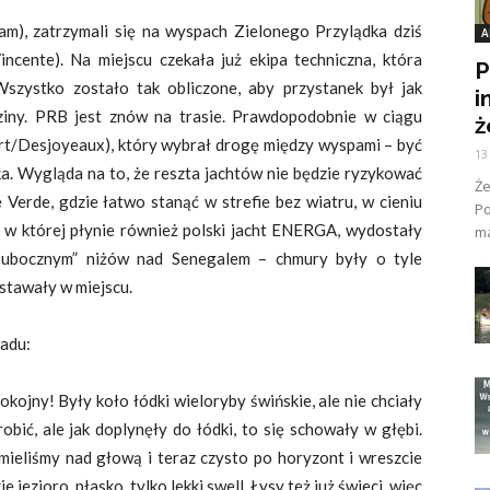
m), zatrzymali się na wyspach Zielonego Przylądka dziś
A
cente). Na miejscu czekała już ekipa techniczna, która
P
szystko zostało tak obliczone, aby przystanek był jak
i
dziny. PRB jest znów na trasie. Prawdopodobnie w ciągu
ż
art/Desjoyeaux), który wybrał drogę między wyspami – być
13
ka. Wygląda na to, że reszta jachtów nie będzie ryzykować
Ż
Verde, gdzie łatwo stanąć w strefie bez wiatru, w cieniu
Po
 w której płynie również polski jacht ENERGA, wydostały
ma
m ubocznym” niżów nad Senegalem – chmury były o tyle
 stawały w miejscu.
ładu:
okojny! Były koło łódki wieloryby świńskie, ale nie chciały
obić, ale jak doplynęły do łódki, to się schowały w głębi.
 mieliśmy nad głową i teraz czysto po horyzont i wreszcie
 jezioro, płasko, tylko lekki swell. Łysy też już świeci, więc