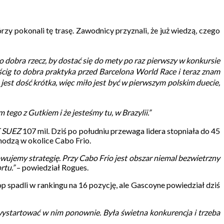
órzy pokonali tę trasę. Zawodnicy przyznali, że już wiedzą, czego
o dobra rzecz, by dostać się do mety po raz pierwszy w konkursie
ścig to dobra praktyka przed Barcelona World Race i teraz znam
jest dość krótka, więc miło jest być w pierwszym polskim duecie,
tego z Gutkiem i że jesteśmy tu, w Brazylii.”
 SUEZ
107 mil. Dziś po południu przewaga lidera stopniała do 45
chodzą w okolice Cabo Frio.
owujemy strategię. Przy Cabo Frio jest obszar niemal bezwietrzny
rtu.”
– powiedział Rogues.
p spadli w rankingu na 16 pozycję, ale Gascoyne powiedział dziś
 wystartować w nim ponownie. Była świetna konkurencja i trzeba