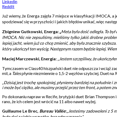
Linkedin
ReddIt
Już wiemy, że Energa zajęła 7 miejsce w klasyfikacji IMOCA, a je
spodziewać się w przyszłości i jakich błędów unikać, więc nastę
Zbigniew Gutkowski, Energa:
„
Meta była dość odległa. To był
IMOCA.
Nic nie zepsuliśmy, mieliśmy tylko jakiś drobne proble
lepiej jacht, wiem już co chcę zmienić, aby była znacznie szybsza.
który ukończył ten wyścig. Następnym razem będzie lepiej. Wiem
Maciej Marczewski, Energia:
„Jestem szczęśliwy, że ukończyłem
Tymczasem w Class40 hiszpański duet nie odpuszcza i wciąż zac
mil, a
Tales
płynie niezmiennie o 1,5-2 węzłów szybciej. Duet na
„Dzisiaj jest trochę spokojniej, płyniemy bardziej na południe 
i może być ciężko, ale musimy przejść przez ten front, a potem z
Po dokonaniu napraw w Recife, brytyjski duet Brian Thompson i 
rano, że ich celem jest wrócić na 11 albo nawet wyżej.
Guillaume Le Brec,
Bureau Vallée
:
„Jesteśmy zadowoleni z 5 m
było dać z siebie wszystko, bez odpuszczania.”