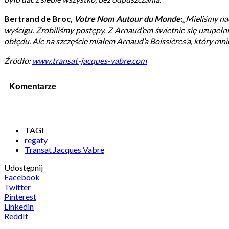
Bertrand de Broc,
Votre Nom Autour du Monde
:
„Mieliśmy nad
wyścigu. Zrobiliśmy postępy. Z Arnaud’em świetnie się uzupełn
obłędu. Ale na szczęście miałem Arnaud’a Boissières’a, który mni
Źródło:
www.transat-jacques-vabre.com
Komentarze
TAGI
regaty
Transat Jacques Vabre
Udostępnij
Facebook
Twitter
Pinterest
Linkedin
ReddIt