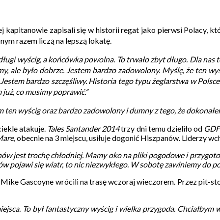
j kapitanowie zapisali się w historii regat jako pierwsi Polacy, kt
pnym razem liczą na lepszą lokatę.
 długi wyścig, a końcówka powolna.
To trwało zbyt długo.
Dla nas t
my, ale było dobrze.
Jestem bardzo zadowolony.
Myślę, że ten wy
Jestem bardzo szczęśliwy. Historia tego typu żeglarstwa w Polsce 
 już, co musimy poprawić.”
 ten wyścig oraz bardzo zadowolony i dumny z tego, że dokonałem 
iekle atakuje.
Tales Santander 2014
trzy dni temu dzieliło od
GDF
Mare
, obecnie na 3 miejscu, usiłuje dogonić Hiszpanów. Liderzy w
i znów jest trochę chłodniej. Mamy oko na pliki pogodowe i przygot
nów pojawi się wiatr, to nic niezwykłego. W sobotę zawiniemy do po
Mike Gascoyne wrócili na trasę wczoraj wieczorem. Przez pit-sto
iejsca. To był fantastyczny wyścig i wielka przygoda. Chciałbym