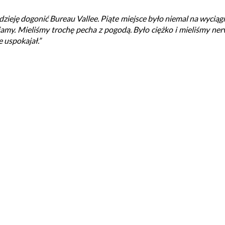
zieję dogonić Bureau Vallee. Piąte miejsce było niemal na wyciągn
iamy. Mieliśmy trochę pecha z pogodą. Było ciężko i mieliśmy n
e uspokajał.”