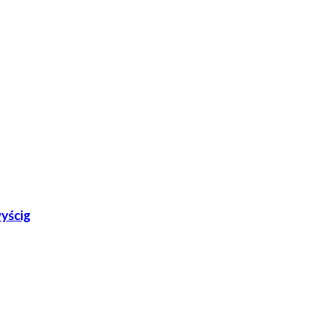
yścig