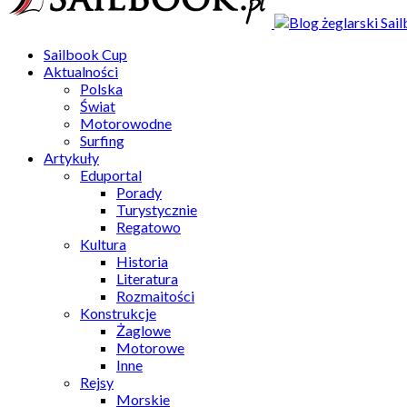
Sailbook Cup
Aktualności
Polska
Świat
Motorowodne
Surfing
Artykuły
Eduportal
Porady
Turystycznie
Regatowo
Kultura
Historia
Literatura
Rozmaitości
Konstrukcje
Żaglowe
Motorowe
Inne
Rejsy
Morskie