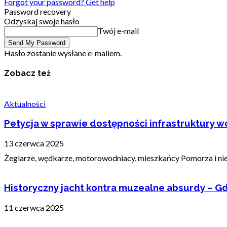
Forgot your password? Get help
Password recovery
Odzyskaj swoje hasło
Twój e-mail
Hasło zostanie wysłane e-mailem.
Zobacz też
Aktualności
Petycja w sprawie dostępności infrastruktury wo
13 czerwca 2025
Żeglarze, wędkarze, motorowodniacy, mieszkańcy Pomorza i nie t
Historyczny jacht kontra muzealne absurdy – Gd
11 czerwca 2025