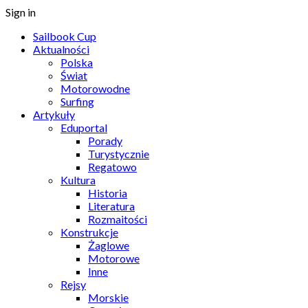
Sign in
Sailbook Cup
Aktualności
Polska
Świat
Motorowodne
Surfing
Artykuły
Eduportal
Porady
Turystycznie
Regatowo
Kultura
Historia
Literatura
Rozmaitości
Konstrukcje
Żaglowe
Motorowe
Inne
Rejsy
Morskie