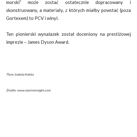
morski” może zostać ostatecznie dopracowany i
skonstruowany, a materiały, z których miałby powstać (poza
Gortexem) to PCV i winyl.
Ten pionierski wynalazek został doceniony na prestiżowej
imprezie – James Dyson Award.
Tłum. Izabela Kaleta
Źródło: www.marineinsight.com