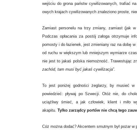
wejściu do grona państw cywilizowanych, trafiać na
owych krajach cywilizowanych znaleziono proste, ni
Zamiast personelu na trzy zmiany, zamiast (jak w 
Podczas opłacania za postój załoga otrzymuje inf
pomosty i do łazienek, jest zmieniany raz na dobę w
od ruchu w większym lub mniejszym wymiarze czasow
nie jest to jakaś polska niemożność. Trawestując z
zachód, tam musi być jakaś cywilizacja
”.
To jest poniżej godności żeglarzy, by musieć 
powiedzieć: pływaj po Szwecji. Otóż nie, do chol
uciążliwy śmieć, a jak człowiek, klient i miło
akapitu.
Tylko zarządcy portów nie chcą tego zau
Cóż można dodać? Akcentem smutnym był pożar w pu