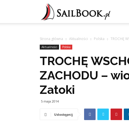
Sailb
Strona główna
Aktualności
Polska
TROCHĘ WS
Aktualności
Polska
TROCHĘ WSCH
ZACHODU – wios
Zatoki
5 maja 2014
Udostępnij