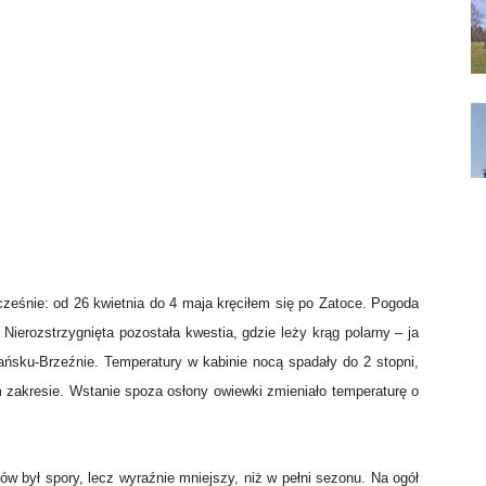
ześnie: od 26 kwietnia do 4 maja kręciłem się po Zatoce. Pogoda
Nierozstrzygnięta pozostała kwestia, gdzie leży krąg polarny – ja
dańsku-Brzeźnie. Temperatury w kabinie nocą spadały do 2 stopni,
m zakresie. Wstanie spoza osłony owiewki zmieniało temperaturę o
w był spory, lecz wyraźnie mniejszy, niż w pełni sezonu. Na ogół