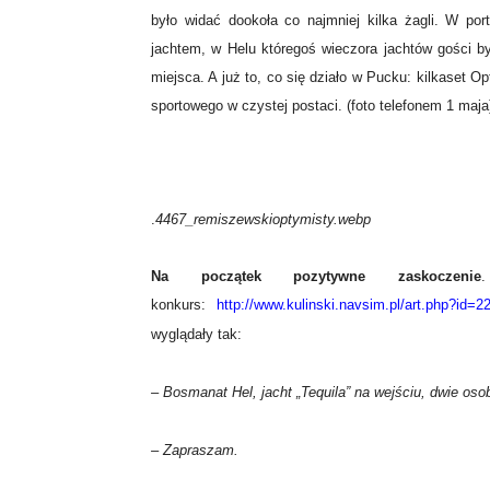
było widać dookoła co najmniej kilka żagli. W po
jachtem, w Helu któregoś wieczora jachtów gości był
miejsca. A już to, co się działo w Pucku: kilkaset O
sportowego w czystej postaci. (foto telefonem 1 maja
.
4467_remiszewskioptymisty.webp
Na początek pozytywne zaskoczenie
konkurs:
http://www.kulinski.navsim.pl/art.php?id=
wyglądały tak:
– Bosmanat Hel, jacht „Tequila” na wejściu, dwie o
– Zapraszam.