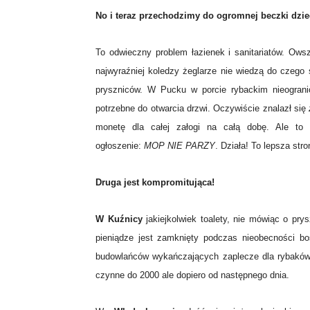
No i teraz przechodzimy do ogromnej beczki dzie
To odwieczny problem łazienek i sanitariatów. Ow
najwyraźniej koledzy żeglarze nie wiedzą do czego
pryszniców. W Pucku w porcie rybackim nieograni
potrzebne do otwarcia drzwi. Oczywiście znalazł się
monetę dla całej załogi na całą dobę. Ale to
ogłoszenie:
MOP NIE PARZY
. Działa! To lepsza str
Druga jest kompromitująca!
W Kuźnicy
jakiejkolwiek toalety, nie mówiąc o pry
pieniądze jest zamknięty podczas nieobecności bo
budowlańców wykańczających zaplecze dla rybaków 
czynne do 2000 ale dopiero od następnego dnia.