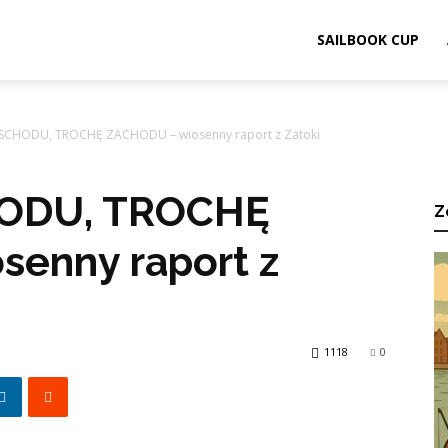
ook.pl
SAILBOOK CUP
CHODU, TROCHĘ ZACHODU – wiosenny raport z Zatoki
ODU, TROCHĘ
Z
enny raport z
1118
0