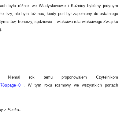
rtach było różnie: we Władysławowie i Kuźnicy byliśmy jedynym
o trzy, ale była też noc, kiedy port był zapełniony do ostatniego
ptymistów, trenerzy, sędziowie – właściwa rola właściwego Związku
).
. Niemal rok temu proponowałem Czytelnikom
2278&page=0
. W tym roku rozmowy we wszystkich portach
soby z Pucka…