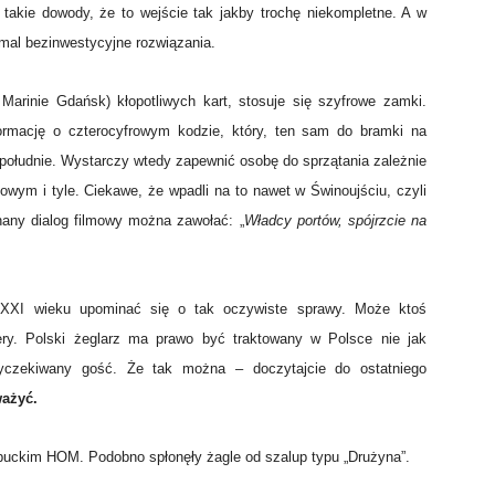
 takie dowody, że to wejście tak jakby trochę niekompletne. A w
emal bezinwestycyjne rozwiązania.
Marinie Gdańsk) kłopotliwych kart, stosuje się szyfrowe zamki.
ormację o czterocyfrowym kodzie, który, ten sam do bramki na
 południe. Wystarczy wtedy zapewnić osobę do sprzątania zależnie
ym i tyle. Ciekawe, że wpadli na to nawet w Świnoujściu, czyli
nany dialog filmowy można zawołać: „
Władcy portów, spójrzcie na
w XXI wieku upominać się o tak oczywiste sprawy. Może ktoś
ery. Polski żeglarz ma prawo być traktowany w Polsce nie jak
 wyczekiwany gość. Że tak można – doczytajcie do ostatniego
ważyć.
ckim HOM. Podobno spłonęły żagle od szalup typu „Drużyna”.