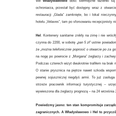
We
Władysławowie
dość siermiężne łazienki są
ochroniarza, przestał być dostępny wraz z otwarc
restauracji „Glada” zamknięte, bo i lokal nieczy
hotelu „Velaves”, tam po sforsowaniu recepcjonisty n
Hel
. Kontenery sanitarne znikły na zimę i nie wrócił
czynna do 2200, w sobotę „
pan 5 zł”
ustnie powiadomi
że
„można telefonicznie poprosić o otwarcie po za g
na nogę po powrocie z „Morgana” żeglarzy i zachwy
Podczas czterech wizyt dwukrotnie trafiłem na brak 
O stanie prysznica na piętrze nawet szkoda wspomi
pewnej
sojuszniczej
niegdyś armii. To już zasługa d
strzeże pracownik informacji turystycznej – ur
wywieszona dla żeglarzy prognozą – na 24 września 2
Powiedzmy jasno: ten stan kompromituje zarząd
zagranicznych. A Władysławowo i Hel to przyczó