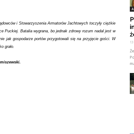
A
P
ądowców i Stowarzyszenia Armatorów Jachtowych toczyły ciężkie
i
e Puckiej. Batalia wygrana, bo jednak zdrowy rozum nadal jest w
ż
ie jak gospodarze portów przygotowali się na przyjęcie gości. W
13
o grało.
Ż
Po
emiszewski.
ma