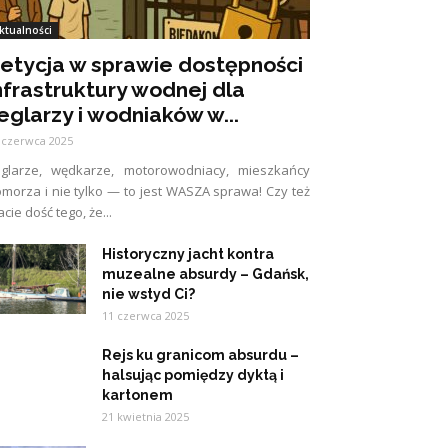
ktualności
etycja w sprawie dostępności
nfrastruktury wodnej dla
eglarzy i wodniaków w...
 czerwca 2025
eglarze, wędkarze, motorowodniacy, mieszkańcy
morza i nie tylko — to jest WASZA sprawa! Czy też
cie dość tego, że...
Historyczny jacht kontra
muzealne absurdy – Gdańsk,
nie wstyd Ci?
11 czerwca 2025
Rejs ku granicom absurdu –
halsując pomiędzy dyktą i
kartonem
21 kwietnia 2025