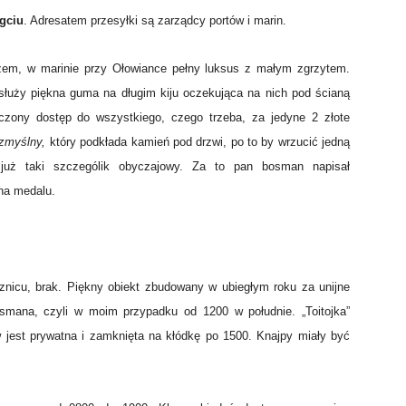
gciu
. Adresatem przesyłki są zarządcy portów i marin.
szem, w marinie przy Ołowiance pełny luksus z małym zgrzytem.
 służy piękna guma na długim kiju oczekująca na nich pod ścianą
czony dostęp do wszystkiego, czego trzeba, za jedyne 2 złote
zmyślny,
który podkłada kamień pod drzwi, po to by wrzucić jedną
 już taki szczególik obyczajowy. Za to pan bosman napisał
ona medalu.
sznicu, brak. Piękny obiekt zbudowany w ubiegłym roku za unijne
smana, czyli w moim przypadku od 1200 w południe. „Toitojka”
jest prywatna i zamknięta na kłódkę po 1500. Knajpy miały być