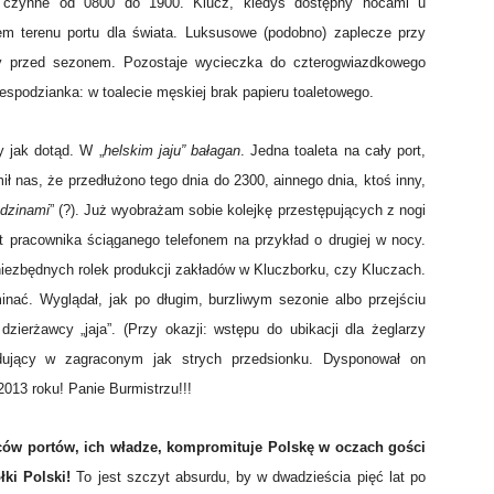
 czynne od 0800 do 1900. Klucz, kiedyś dostępny nocami u
iem terenu portu dla świata. Luksusowe (podobno) zaplecze przy
nny przed sezonem. Pozostaje wycieczka do czterogwiazdkowego
iespodzianka: w toalecie męskiej brak papieru toaletowego.
y jak dotąd. W „
helskim jaju” bałagan
. Jedna toaleta na cały port,
ł nas, że przedłużono tego dnia do 2300, ainnego dnia, ktoś inny,
odzinami
” (?). Już wyobrażam sobie kolejkę przestępujących z nogi
t pracownika ściąganego telefonem na przykład o drugiej w nocy.
niezbędnych rolek produkcji zakładów w Kluczborku, czy Kluczach.
nać. Wyglądał, jak po długim, burzliwym sezonie albo przejściu
zierżawcy „jaja”. (Przy okazji: wstępu do ubikacji dla żeglarzy
zędujący w zagraconym jak strych przedsionku. Dysponował on
013 roku! Panie Burmistrzu!!!
ców portów, ich władze, kompromituje Polskę w oczach gości
łki Polski!
To jest szczyt absurdu, by w dwadzieścia pięć lat po