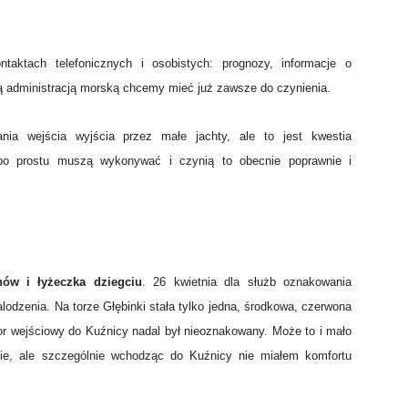
ktach telefonicznych i osobistych: prognozy, informacje o
ą administracją morską chcemy mieć już zawsze do czynienia.
nia wejścia wyjścia przez małe jachty, ale to jest kwestia
y po prostu muszą wykonywać i czynią to obecnie poprawnie i
nów i łyżeczka dziegciu
. 26 kwietnia dla służb oznakowania
lodzenia. Na torze Głębinki stała tylko jedna, środkowa, czerwona
or wejściowy do Kuźnicy nadal był nieoznakowany. Może to i mało
nie, ale szczególnie wchodząc do Kuźnicy nie miałem komfortu