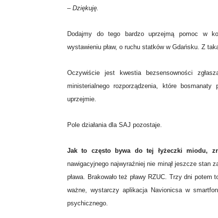
– Dziękuję.
Dodajmy do tego bardzo uprzejmą pomoc w konta
wystawieniu pław, o ruchu statków w Gdańsku. Z tak
Oczywiście jest kwestia bezsensowności zgłasza
ministerialnego rozporządzenia, które bosmanat
uprzejmie.
Pole działania dla SAJ pozostaje.
Jak to często bywa do tej łyżeczki miodu, z
nawigacyjnego najwyraźniej nie minął jeszcze stan za
pława. Brakowało też pławy RZUC. Trzy dni potem t
ważne, wystarczy aplikacja Navionicsa w smartfo
psychicznego.