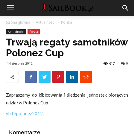
Strona główna
Aktualności
Polska
Aktualności
Polska
Trwają regaty samotników
Polonez Cup
14 sierpnia 2012
617
0
Zapraszamy do kibicowania i śledzenia jednostek biorących
udział w Polonez Cup
yb.tl/polonez2012
Komentarze