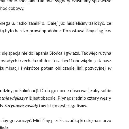
my sobie specjalne radiowe sygnały czasu aby sprawdzić
 chód dobowy.
egalu, radio zamilkło. Dalej już musieliśmy założyć, że
sztą było bardzo prawdopodobne. Pozostawaliśmy ciągle w
ł się specjalnie do łapania Słońca i gwiazd. Tak więc rutyna
stałych trzech. Ja robiłem to z chęci i obowiązku, a Janusz
kulminacji i wkrótce potem obliczanie linii pozycyjnej
w
 godziny po kulminacji. Do tego nocne obserwacje aby sobie
otnie większy
niż jest obecnie. Płynąc średnio cztery węzły
yły
rutynowe zasady
i my ich przestrzegaliśmy.
o aby go zaoczyć. Mieliśmy przekraczać tą kreskę na morzu
liwie.