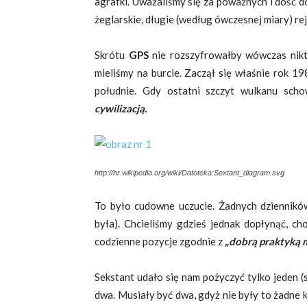
agrafki. Uważaliśmy się za poważnych i dość d
żeglarskie, długie (według ówczesnej miary) re
Skrótu
GPS
nie rozszyfrowałby wówczas nikt
mieliśmy na burcie. Zaczął się właśnie rok 1
południe. Gdy ostatni szczyt wulkanu sc
cywilizacją.
http://hr.wikipedia.org/wiki/Datoteka:Sextant_diagram.svg
To było cudowne uczucie. Żadnych dzienników
była). Chcieliśmy gdzieś jednak dopłynąć, ch
codzienne pozycje zgodnie z
„dobrą praktyką 
Sekstant udało się nam pożyczyć tylko jeden (
dwa. Musiały być dwa, gdyż nie były to żadne