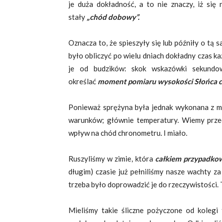
je duża dokładność, a to nie znaczy, iż się 
stały
„chód dobowy”.
Oznacza to, że spieszyły się lub późniły o t
było obliczyć po wielu dniach dokładny czas k
je od budzików: skok wskazówki sekundow
określać
moment pomiaru wysokości Słońca c
Ponieważ sprężyna była jednak wykonana z me
warunków; głównie temperatury. Wiemy przeci
wpływ na chód chronometru. I miało.
Ruszyliśmy w zimie, która
całkiem przypadkow
długim) czasie już pełniliśmy nasze wachty z
trzeba było doprowadzić je do rzeczywistości. 
Mieliśmy takie śliczne pożyczone od kolegi 