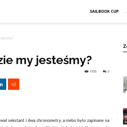
ook.pl
SAILBOOK CUP
esteśmy?
Z
zie my jesteśmy?
1151
0
ował sekstant i dwa chronometry, a niebo było zapinane na
E