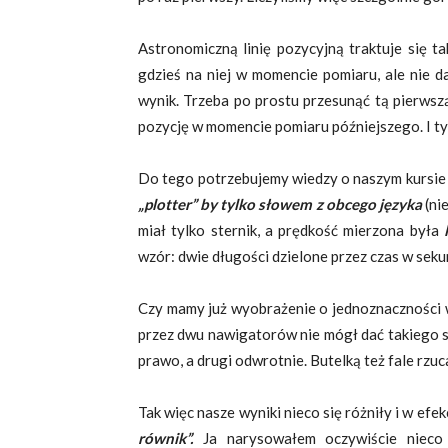
Astronomiczną linię pozycyjną traktuje się t
gdzieś na niej w momencie pomiaru, ale nie d
wynik. Trzeba po prostu przesunąć tą pierwsz
pozycję w momencie pomiaru późniejszego. I tyl
Do tego potrzebujemy wiedzy o naszym kursie
„plotter” by tylko słowem z obcego języka
(ni
miał tylko sternik, a prędkość mierzona była
wzór: dwie długości dzielone przez czas w sek
Czy mamy już wyobrażenie o jednoznaczności 
przez dwu nawigatorów nie mógł dać takiego s
prawo, a drugi odwrotnie. Butelką też fale rzuca
Tak więc nasze wyniki nieco się różniły i w ef
równik”.
Ja narysowałem oczywiście nieco g