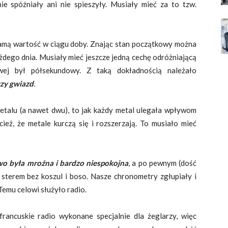
nie spóźniały ani nie spieszyły. Musiały mieć za to tzw.
ą samą wartość w ciągu doby. Znając stan początkowy można
ażdego dnia. Musiały mieć jeszcze jedną cechę odróżniającą
ej był półsekundowy. Z taką dokładnością należało
zy gwiazd
.
talu (a nawet dwu), to jak każdy metal ulegała wpływom
eż, że metale kurczą się i rozszerzają. To musiało mieć
o była mroźna i bardzo niespokojna
, a po pewnym (dość
a sterem bez koszul i boso. Nasze chronometry zgłupiały i
Temu celowi służyło radio.
francuskie radio wykonane specjalnie dla żeglarzy, więc