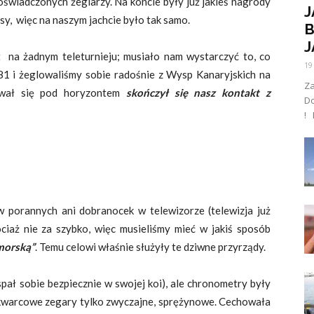
oświadczonych żeglarzy. Na koncie były już jakieś nagrody
J
jsy, więc na naszym jachcie było tak samo.
B
J
 na żadnym teleturnieju; musiało nam wystarczyć to, co
19
981 i żeglowaliśmy sobie radośnie z Wysp Kanaryjskich na
Za
hował się pod horyzontem
skończył się nasz kontakt z
D
! 
 porannych ani dobranocek w telewizorze (telewizja już
ociaż nie za szybko, więc musieliśmy mieć w jakiś sposób
morską”
. Temu celowi właśnie służyły te dziwne przyrządy.
spał sobie bezpiecznie w swojej koi), ale chronometry były
 kwarcowe zegary tylko zwyczajne, sprężynowe. Cechowała