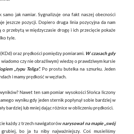
ak samo jak namiar. Sygnalizuje ona fakt naszej obecności
aje jeszcze pozycji. Dopiero druga linia pozycyjna da nam
ą o przebytą w międzyczasie drogę i ich przecięcie pokaże
ko tyle.
 (KDd) oraz prędkości pomiędzy pomiarami.
W czasach gdy
e wiadomo czy nie obraźliwym) wiedzę o prawdziwym kursie
logiem „typu Teliga”.
Po prostu butelka na sznurku. Jeden
undach i mamy prędkość w węzłach.
wyników? Nawet ten sam pomiar wysokości Słońca liczony
amego wyniku gdy jeden sternik popłynął sobie bardziej w
ły bardziej lub mniej dając różnice w obliczeniu prędkości.
ekcie każdy z trzech nawigatorów
narysował na mapie „swój
rubiej, bo ja tu niby najważniejszy. Coś musieliśmy