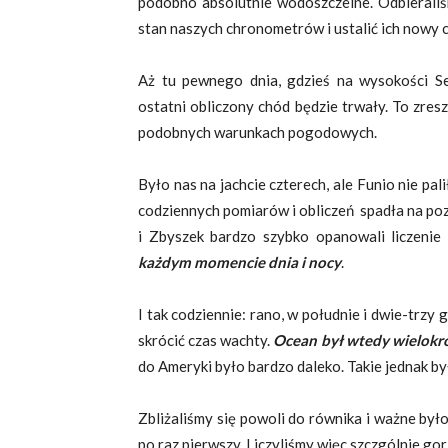
podobno absolutnie wodoszczelne. Odbieraliś
stan naszych chronometrów i ustalić ich nowy
Aż tu pewnego dnia, gdzieś na wysokości Sen
ostatni obliczony chód będzie trwały. To zre
podobnych warunkach pogodowych.
Było nas na jachcie czterech, ale Funio nie pali
codziennych pomiarów i obliczeń spadła na pozo
i Zbyszek bardzo szybko opanowali liczenie 
każdym momencie dnia i nocy
.
I tak codziennie: rano, w południe i dwie-trzy
skrócić czas wachty.
Ocean był wtedy wielokr
do Ameryki było bardzo daleko. Takie jednak b
Zbliżaliśmy się powoli do równika i ważne był
po raz pierwszy. Liczyliśmy więc szczgólnie gor