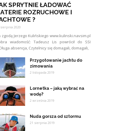
AK SPRYTNIE ŁADOWAĆ
ATERIE ROZRUCHOWE I
ACHTOWE ?
 sierpnia 2020
 zgodą Jerzego Kulińskiego www.kulinski.navsim.pl
obra wiadomość: Tadeusz Lis powrócił do SSI
Długa absencja, Czytelnicy się domagali, domagali,
Przygotowanie jachtu do
zimowania
2 listopada 2019
Lornetka – jaką wybrać na
wodę?
2 września 2019
Nuda gorsza od sztormu
21 sierpnia 2019