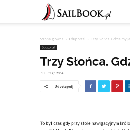
Sailb
Strona główna
Eduportal
Trzy Słońca. Gdzie my j
Eduportal
Trzy Słońca. Gd
13 lutego 2014
Udostępnij
To był czas gdy przy stole nawigacyjnym król