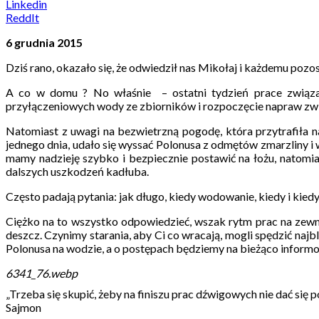
Linkedin
ReddIt
6 grudnia 2015
Dziś rano, okazało się, że odwiedził nas Mikołaj i każdemu pozos
A co w domu ? No właśnie – ostatni tydzień prace związa
przyłączeniowych wody ze zbiorników i rozpoczęcie napraw zwi
Natomiast z uwagi na bezwietrzną pogodę, która przytrafiła n
jednego dnia, udało się wyssać Polonusa z odmętów zmarzliny i w 
mamy nadzieję szybko i bezpiecznie postawić na łożu, natomia
dalszych uszkodzeń kadłuba.
Często padają pytania: jak długo, kiedy wodowanie, kiedy i kiedy
Ciężko na to wszystko odpowiedzieć, wszak rytm prac na zewn
deszcz. Czynimy starania, aby Ci co wracają, mogli spędzić naj
Polonusa na wodzie, a o postępach będziemy na bieżąco inform
6341_76.webp
„Trzeba się skupić, żeby na finiszu prac dźwigowych nie dać się po
Sajmon