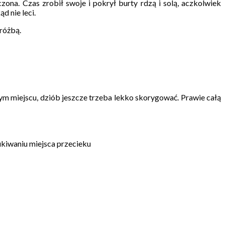
na. Czas zrobił swoje i pokrył burty rdzą i solą, aczkolwiek
d nie leci.
różbą.
ym miejscu, dziób jeszcze trzeba lekko skorygować. Prawie całą
ukiwaniu miejsca przecieku