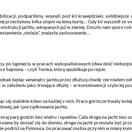
ilizacji, podparliśmy, wsunęli pod kil krawędziaki, solidniejsze
mię przechylony kilka stopni na lewą burtę… Gdy kil wyszedł ze
konstrukcji jachtu, wkopanych już w ziemię. Doszło nam sporo rob
estawienia „stelaża”, znalazła zastosowanie…
 po tąpnięciu w pracach wykopaliskowych (dwa dość niebezpiecz
ce Sajmona – czyli Tomka, którą opublikuje po rejsie.
u, jednak będąc wewnątrz jachtu przez dłuższą chwilę nie miałem od
 w założeniu jako trwające dłużej – w konsekwencji szybciej poz
c się stabilnie kilem na każdej z nich. Prace górnicze trwały kol
dowej, jak i porządkowania jachtu.
oraj parę godzin bez wiatru i opadów. Cała droga na jacht bez odr
 kolana by dostać się do domku, droga na jacht przestała być przy
ynie podróż na Polonusa, bo pracować można przy nim w miarę komf