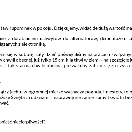
tawił upominek w pokoju . Dziękujemy, widać, że dużą wartość mają
ne z dorabianiem uchwytów do alternatorów, demontażem cięg
ązanych z elektroniką.
am się w sobotę, cały dzień poświęciliśmy na pracach związanych
chwili obecnej, już tylko 15 cm kila tkwi w ziemi – na szczęście 
st i tak stan na chwilę obecną, pozwala by zabrać się za czyszc
.
ątrz jachtu w ogromnej mierze wyznacza pogoda. I niestety, to 
bliższe Święta z rodzinami. I naprawdę nie zamierzamy tkwić tu be
ować.
nieść niecierpliwości”.