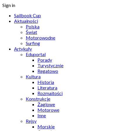
Sign in
Sailbook Cup
Aktualności
Polska
Świat
Motorowodne
Surfing
Artykuły
Eduportal
Porady
Turystycznie
Regatowo
Kultura
Historia
Literatura
Rozmaitości
Konstrukcje
Żaglowe
Motorowe
Inne
Rejsy
Morskie