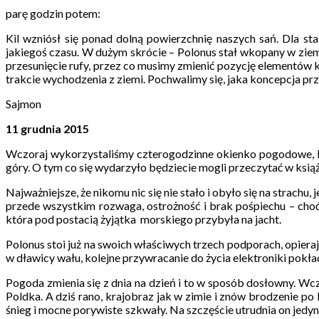
parę godzin potem:
Kil wzniósł się ponad dolną powierzchnię naszych sań. Dla stab
jakiegoś czasu. W dużym skrócie – Polonus stał wkopany w zie
przesunięcie rufy, przez co musimy zmienić pozycję elementów 
trakcie wychodzenia z ziemi. Pochwalimy się, jaka koncepcja prz
Sajmon
11 grudnia 2015
Wczoraj wykorzystaliśmy czterogodzinne okienko pogodowe, by
góry. O tym co się wydarzyło będziecie mogli przeczytać w książ
Najważniejsze, że nikomu nic się nie stało i obyło się na strach
przede wszystkim rozwaga, ostrożność i brak pośpiechu – choć
która pod postacią żyjątka morskiego przybyła na jacht.
Polonus stoi już na swoich właściwych trzech podporach, opierają
w dławicy wału, kolejne przywracanie do życia elektroniki pokła
Pogoda zmienia się z dnia na dzień i to w sposób dosłowny. Wcz
Poldka. A dziś rano, krajobraz jak w zimie i znów brodzenie po
śnieg i mocne porywiste szkwały. Na szczęście utrudnia on jed