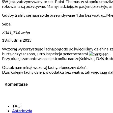
SW jest zatrzymywany przez Point Thomas w stopniu umożliwia
rokowania są pozytywne. Mamy nadzieję, że pacjent przeżyje, a my
Gdyby trafiły się naprawdę przewidywane 4 dni bez wiatru…Miej
Seba
6341_714.webp
13 grudnia 2015
Wczoraj wykorzystując ładną pogodę poświęciliśmy dzień na szl
burtą oczyszczono, jutro inspekcja penetratorami
Przy okazji zamontowana elektronika nad zejściówką. Dziś drob
Ot, tak nam minął wczoraj ładny, słoneczny dzień.
Dziś kolejny ładny dzień, w dodatku bez wiatru, tak więc ciąg 
Komentarze
TAGI
Antarktyda