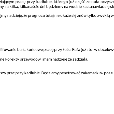
jącym pracę przy kadłubie, którego już część została oczyszczo
 za kilka, kilkanaście dni będziemy na wodzie zastanawiać się ską
my nadzieję, że prognoza tutaj nie okaże się znów tylko zwykłą w
ifowanie burt, końcowe pracę przy łożu. Rufa już stoi w docelow
ne korekty przewodów i mam nadzieję że zadziała.
dalszy prac przy kadłubie. Będziemy penetrować zakamarki w posz