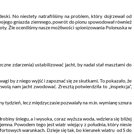
 deski. No niestety natrafiliśmy na problem, który dojrzewał od
 swojego gniazda ziemnego, powrót do pionu spowodował również
oty. Źle oceniliśmy nasze możliwości spionizowania Polonuska w
ne zdarzenia) ustabilizować jacht, by nadal stał masztami do
wagi by z niego wyjść i zapoznać się ze skutkami. To pokazało, że
wolą nam jacht zwodować. Zresztą potwierdziła to „inspekcja”,
ejny tydzień, lecz międzyczasie pozwalały na m.in. wymianę sznura
obiny śniegu, a i wysoka, coraz wyższa woda, wdziera się bliżej
jemna. Powodem tego jest wiatr wiejący z południa, który niesie
ortowych warunkach. Dzieje się tak, bo kierunek wiatru od S do