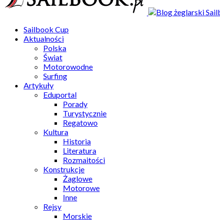
Sailbook Cup
Aktualności
Polska
Świat
Motorowodne
Surfing
Artykuły
Eduportal
Porady
Turystycznie
Regatowo
Kultura
Historia
Literatura
Rozmaitości
Konstrukcje
Żaglowe
Motorowe
Inne
Rejsy
Morskie