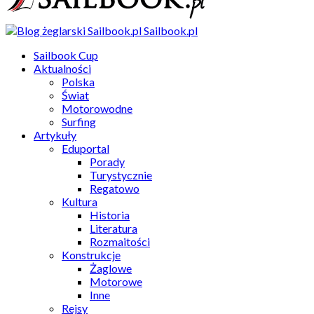
Sailbook.pl
Sailbook Cup
Aktualności
Polska
Świat
Motorowodne
Surfing
Artykuły
Eduportal
Porady
Turystycznie
Regatowo
Kultura
Historia
Literatura
Rozmaitości
Konstrukcje
Żaglowe
Motorowe
Inne
Rejsy