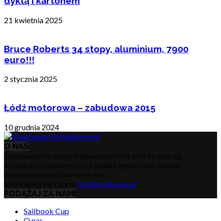
dyktą i kartonem
21 kwietnia 2025
Bruce Roberts 34 stopy, aluminium, 7900
euro!!!
2 stycznia 2025
Łódź motorowa – zabudowa 2015
10 grudnia 2024
O NAS
Sailbook.pl to miejsce dla wszystkich, którzy szukają
aktualnych wiadomości ze świata żeglarstwa, świata
motorowodniactwa i nie tylko.
Skontaktuj się z nami:
info@sailbook.pl
PODĄŻAJ ZA NAMI
Sailbook Cup
O nas