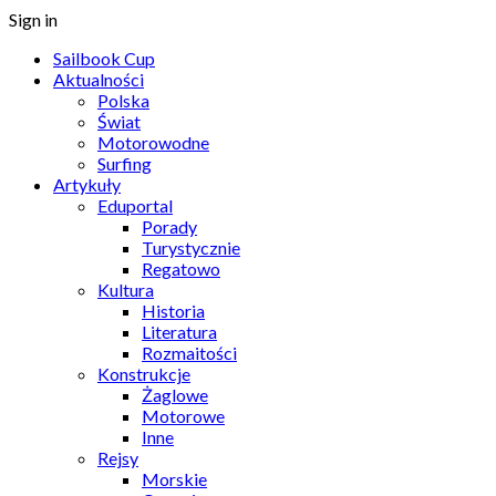
Sign in
Sailbook Cup
Aktualności
Polska
Świat
Motorowodne
Surfing
Artykuły
Eduportal
Porady
Turystycznie
Regatowo
Kultura
Historia
Literatura
Rozmaitości
Konstrukcje
Żaglowe
Motorowe
Inne
Rejsy
Morskie