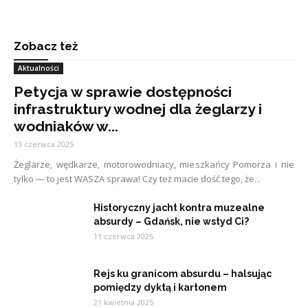
Zobacz też
Aktualności
Petycja w sprawie dostępności
infrastruktury wodnej dla żeglarzy i
wodniaków w...
13 czerwca 2025
Żeglarze, wędkarze, motorowodniacy, mieszkańcy Pomorza i nie
tylko — to jest WASZA sprawa! Czy też macie dość tego, że...
Historyczny jacht kontra muzealne
absurdy – Gdańsk, nie wstyd Ci?
11 czerwca 2025
Rejs ku granicom absurdu – halsując
pomiędzy dyktą i kartonem
21 kwietnia 2025