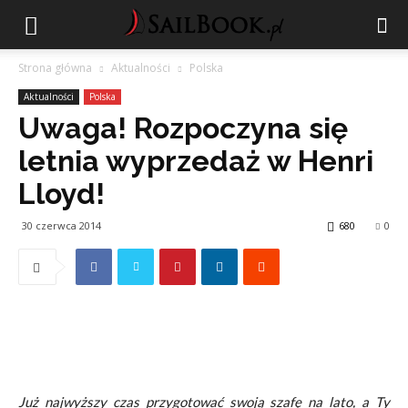
Strona główna
Aktualności
Polska
Aktualności
Polska
Uwaga! Rozpoczyna się
letnia wyprzedaż w Henri
Lloyd!
30 czerwca 2014
680
0
Już najwyższy czas przygotować swoją szafę na lato, a Ty