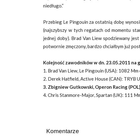
niedługo.”
Przebieg Le Pingouin za ostatnią dobę wynosi 
(najszybszy w tych regatach od momentu sta
jednej doby). Brad Van Liew spodziewany jest
potwornie zmęczony, bardzo chciałbym już posta
Kolejność zawodników w dn. 23.05.2011 na g
1. Brad Van Liew, Le Pingouin (USA): 1082 Mm d
2. Derek Hatfield, Active House (CAN): TRYB
3. Zbigniew Gutkowski, Operon Racing (PO
4. Chris Stanmore-Major, Spartan (UK): 111 Mm 
Komentarze