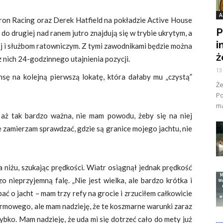
A
n Racing oraz Derek Hatfield na pokładzie Active House
P
do drugiej nad ranem jutro znajdują się w trybie ukrytym, a
i
wej i służbom ratowniczym. Z tymi zawodnikami będzie można
ż
 nich 24-godzinnego utajnienia pozycji.
13
sę na kolejną pierwszą lokatę, która dałaby mu „czystą”
Ż
Po
ma
 aż tak bardzo ważna, nie mam powodu, żeby się na niej
e zamierzam sprawdzać, gdzie są granice mojego jachtu, nie
a niżu, szukając prędkości. Wiatr osiągnął jednak prędkość
 nieprzyjemną falę. „Nie jest wielka, ale bardzo krótka i
ć o jacht – mam trzy refy na grocie i zrzuciłem całkowicie
rmowego, ale mam nadzieję, że te koszmarne warunki zaraz
zybko. Mam nadzieję, że uda mi się dotrzeć cało do mety już