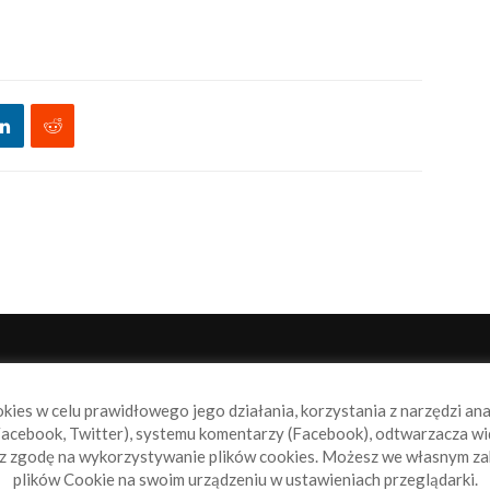
NAS
P
okies w celu prawidłowego jego działania, korzystania z narzędzi an
book.pl to miejsce dla wszystkich, którzy szukają aktualnych
acebook, Twitter), systemu komentarzy (Facebook), odtwarzacza wi
omości ze świata żeglarstwa, świata motorowodniactwa i
sz zgodę na wykorzystywanie plików cookies. Możesz we własnym za
ylko.
plików Cookie na swoim urządzeniu w ustawieniach przeglądarki.