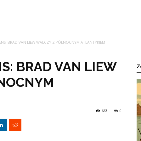
ANS: BRAD VAN LIEW WALCZY Z PÓŁNOCNYM ATLANTYKIEM
S: BRAD VAN LIEW
Z
ŁNOCNYM
663
0