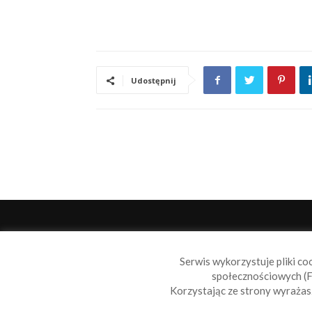
Udostępnij
O 
Serwis wykorzystuje pliki co
Sail
społecznościowych (F
wiad
Korzystając ze strony wyraża
nie t