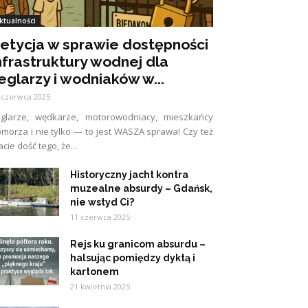
ktualności
etycja w sprawie dostępności
nfrastruktury wodnej dla
eglarzy i wodniaków w...
 czerwca 2025
eglarze, wędkarze, motorowodniacy, mieszkańcy
morza i nie tylko — to jest WASZA sprawa! Czy też
cie dość tego, że...
Historyczny jacht kontra
muzealne absurdy – Gdańsk,
nie wstyd Ci?
11 czerwca 2025
Rejs ku granicom absurdu –
halsując pomiędzy dyktą i
kartonem
21 kwietnia 2025