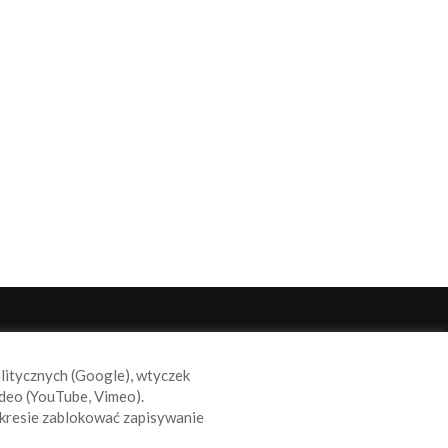
ODĄŻAJ ZA NAMI
alitycznych (Google), wtyczek
deo (YouTube, Vimeo).
kresie zablokować zapisywanie