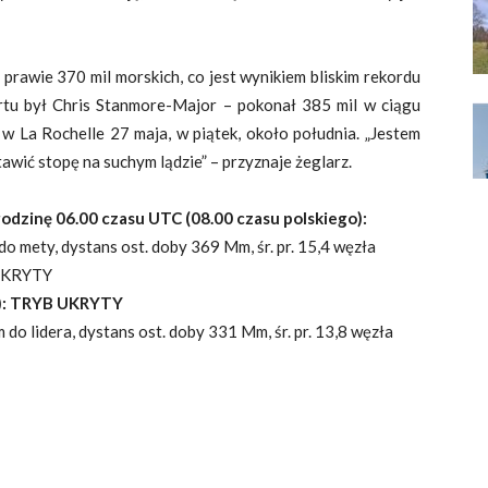
prawie 370 mil morskich, co jest wynikiem bliskim rekordu
rtu był Chris Stanmore-Major – pokonał 385 mil w ciągu
 w La Rochelle 27 maja, w piątek, około południa. „Jestem
wić stopę na suchym lądzie” – przyznaje żeglarz.
odzinę 06.00 czasu UTC (08.00 czasu polskiego):
o mety, dystans ost. doby 369 Mm, śr. pr. 15,4 węzła
 UKRYTY
L): TRYB UKRYTY
do lidera, dystans ost. doby 331 Mm, śr. pr. 13,8 węzła