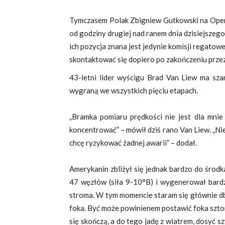
Tymczasem Polak Zbigniew Gutkowski na Opero
od godziny drugiej nad ranem dnia dzisiejszego 
ich pozycja znana jest jedynie komisji regato
skontaktować się dopiero po zakończeniu przez
43-letni lider wyścigu Brad Van Liew ma szan
wygraną we wszystkich pięciu etapach.
„Bramka pomiaru prędkości nie jest dla mnie
koncentrować” – mówił dziś rano Van Liew. „Ni
chcę ryzykować żadnej awarii” – dodał.
Amerykanin zbliżył się jednak bardzo do środk
47 węzłów (siła 9-10°B) i wygenerował bardzo
stroma. W tym momencie staram się głównie dba
foka. Być może powinienem postawić foka szto
się skończą, a do tego jadę z wiatrem, dosyć s