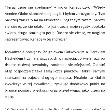
“Teraz czuję się spełniony” – mówi Kanadyjczyk. “Wtedy
Vendee Globe skończyło się nagle i byłem zdruzgotany. Tym
bardziej zależało mi na ukończeniu regat tym razem bardzo
się cieszę, że się udało. To już trzecie moje regaty dookoła
świata, druga zamknięta pętla. Bardzo się cieszę, że mogłem
reprezentować Kanadę w tej imprezie.”
Rywalizacja pomiędzy Zbigniewem Gutkowskim a Derekiem
Hatfieldem trzymała wszystkich w napięciu, bo wiele razy po
drodze ci dwaj zawodnicy zamieniali się miejscami. Ostatni
etap rozpoczęli z taka samą liczbą punktów i takimi samymi
szansami na zajęcie drugiego miejsca. Finalnie to Gutek
zwyciężył w tej rywalizacji, zyskując dodatkowy punkt na
bramce pomiaru prędkości oraz przypływając jako trzeci na
metę.
“Z Gutkiem trzeba było się liczyć od samego początku” –