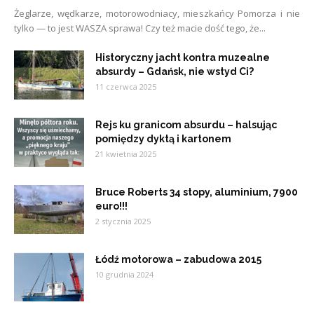
Żeglarze, wędkarze, motorowodniacy, mieszkańcy Pomorza i nie
tylko — to jest WASZA sprawa! Czy też macie dość tego, że...
Historyczny jacht kontra muzealne
absurdy – Gdańsk, nie wstyd Ci?
11 czerwca 2025
Rejs ku granicom absurdu – halsując
pomiędzy dyktą i kartonem
21 kwietnia 2025
Bruce Roberts 34 stopy, aluminium, 7900
euro!!!
2 stycznia 2025
Łódź motorowa – zabudowa 2015
10 grudnia 2024