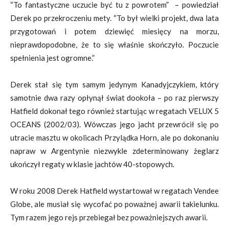
“To fantastyczne uczucie być tu z powrotem” – powiedział
Derek po przekroczeniu mety. “To był wielki projekt, dwa lata
przygotowań i potem dziewięć miesięcy na morzu,
nieprawdopodobne, że to się właśnie skończyło. Poczucie
spełnienia jest ogromne.”
Derek stał się tym samym jedynym Kanadyjczykiem, który
samotnie dwa razy opłynął świat dookoła – po raz pierwszy
Hatfield dokonał tego również startując w regatach VELUX 5
OCEANS (2002/03). Wówczas jego jacht przewrócił się po
utracie masztu w okolicach Przylądka Horn, ale po dokonaniu
napraw w Argentynie niezwykle zdeterminowany żeglarz
ukończył regaty w klasie jachtów 40-stopowych.
W roku 2008 Derek Hatfield wystartował w regatach Vendee
Globe, ale musiał się wycofać po poważnej awarii takielunku.
Tym razem jego rejs przebiegał bez poważniejszych awarii.