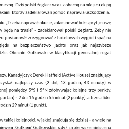
niczną. Dziś polski żeglarz wraz z obecną na miejscu ekipą
akami, którzy zadeklarowali pomoc, naprawia uszkodzenia.
iu. „Trzeba naprawić okucie, zalaminować bukszpryt, muszę
w będę na trasie” – zadeklarował polski żeglarz. Żeby nie
rzu, postanowił zrezygnować z hotelowych wygód i spać na
lędu na bezpieczeństwo jachtu oraz jak najszybsze
zie. Obecnie Gutkowski w klasyfikacji generalnej regat
ezy, Kanadyjczyk Derek Hatfield (Active House) znajdujący
 uzyskał najlepszy czas (2 dni, 13 godzin, 43 minuty) w
onej pomiędzy 5°S i 5°N zdobywając kolejne trzy punkty.
rtan) – 2 dni 16 godzin 55 minut (2 punkty), a trzeci lider
odzin 29 minut (1 punkt).
akiej kolejności, w jakiej znajdują się dzisiaj – a wiele na
niewem „Gutkiem” Gutkowskim, gdyż za pierwsze miejsce na