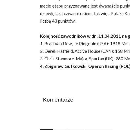
mecie etapu przyznawane jest dwanaście punktów
dziewięć, za czwarte osiem. Tak więc Polak i 
liczbą 43 punktów.
Kolejność zawodników w dn. 11.04.2011 na g
1. Brad Van Liew, Le Pingouin (USA): 1918 Mm d
2. Derek Hatfield, Active House (CAN): 158 Mm 
3. Chris Stanmore-Major, Spartan (UK): 260 Mm 
4. Zbigniew Gutkowski, Operon Racing (POL)
Komentarze