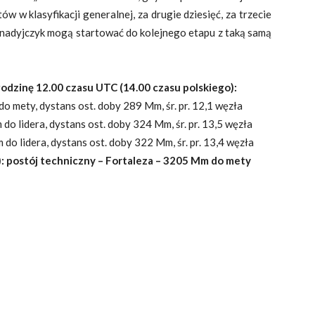
 w klasyfikacji generalnej, za drugie dziesięć, za trzecie
Kanadyjczyk mogą startować do kolejnego etapu z taką samą
odzinę 12.00 czasu UTC (14.00 czasu polskiego):
o mety, dystans ost. doby 289 Mm, śr. pr. 12,1 węzła
do lidera, dystans ost. doby 324 Mm, śr. pr. 13,5 węzła
do lidera, dystans ost. doby 322 Mm, śr. pr. 13,4 węzła
: postój techniczny – Fortaleza – 3205 Mm do mety