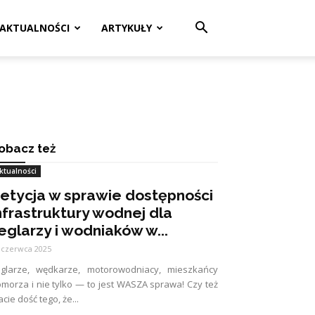
AKTUALNOŚCI
ARTYKUŁY
obacz też
ktualności
etycja w sprawie dostępności
nfrastruktury wodnej dla
eglarzy i wodniaków w...
 czerwca 2025
eglarze, wędkarze, motorowodniacy, mieszkańcy
morza i nie tylko — to jest WASZA sprawa! Czy też
cie dość tego, że...