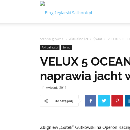
Sailbook.pl
Strona główna
Aktualności
Świat
VELUX 5 OCEA
Aktualności
Świat
VELUX 5 OCEAN
naprawia jacht 
11 kwietnia 2011
Udostępnij
Zbigniew „Gutek” Gutkowski na Operon Racing 