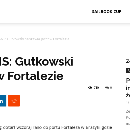
SAILBOOK CUP
NS: Gutkowski naprawia jacht w Fortalezie
S: Gutkowski
Z
A
w Fortalezie
P
i
710
0
ż
13
Ż
Po
ma
dotarł wczoraj rano do portu Fortaleza w Brazylii gdzie