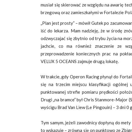
musiał się skierować ze względu na awarię tech
brzegową oraz zamieszkałymi w Fortalezie Pol
„Plan jest prosty” – mówił Gutek po zacumowan
iść do lekarza. Mam nadzieję, że w środę znó
odzwyczajać się zbytnio od trybu życia na mo
jachcie, co ma również znaczenie ze wzg
przeprowadzenie koniecznych prac na pokład
VELUX 5 OCEANS zajmuje drugą lokatę.
W trakcie, gdy Operon Racing płynął do Fortal
się na trzecim miejscu klasyfikacji ogólnej
punktowanej strefie pomiaru prędkości położ
Drugi „na bramce” był Chris Stanmore-Major (Spa
wyścigu Brad Van Liew (Le Pingouin) – 3 dni 0 g
Tym samym, jeżeli zawodnicy dopłyną do mety w t
to wskazuje – zrówna się on punktowo ze Zbig