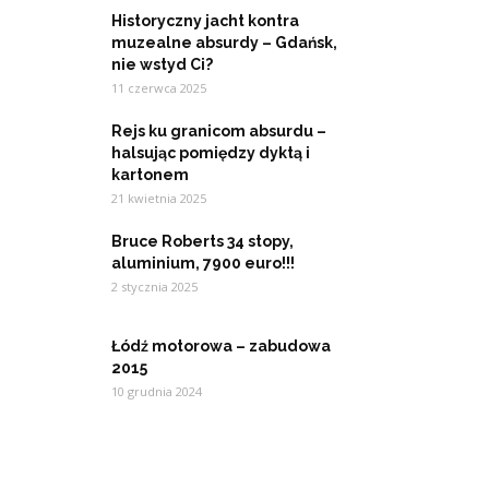
Historyczny jacht kontra
muzealne absurdy – Gdańsk,
nie wstyd Ci?
11 czerwca 2025
Rejs ku granicom absurdu –
halsując pomiędzy dyktą i
kartonem
21 kwietnia 2025
Bruce Roberts 34 stopy,
aluminium, 7900 euro!!!
2 stycznia 2025
Łódź motorowa – zabudowa
2015
10 grudnia 2024