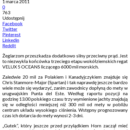
1 marca 2011
0
763
Udostępnij
Facebook
Twitter
Pinterest
Linkedin
ReddIt
Żeglarzom przeszkadza dodatkowo silny przeciwny prąd. Jest
to niezwykła końcówka trzeciego etapu wokółziemskich regat
VELUX 5 OCEANS liczącego 6000 mil morskich.
Zaledwie 20 mil za Polakiem i Kanadyjczykiem znajduje się
Chris Stanmore-Major (Spartan) i tak naprawdę jeszcze bardzo
wiele może się wydarzyć, zanim zawodnicy dopłyną do mety w
urugwajskim Punta del Este. Według raportu pozycji na
godzinę 13.00 polskiego czasu trzy wymienione jachty znajdują
się w odległości mniejszej niż 300 mil od mety w pobliżu
centrum układu wysokiego ciśnienia. Wstępny prognozowany
czas ich dotarcia do mety wynosi 2-3 dni.
„Gutek”, który jeszcze przed przylądkiem Horn zaczął mieć