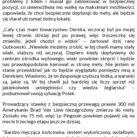
problemy z kilem i musiał go zablokować w bezpiecznej
pozycji, co uniemożliwia mu walkę na maksimum możliwości,
zapowiada, że chce bezpiecznie dopłynąć do mety, ale będzie
się starał utrzymać dobrą lokatę.
„Cały czas mam towarzystwo Dereka, wczoraj był po mojej
lewej stronie, dzisiaj jest po prawej, więc troszeczkę się
zmieniło, jeżeli chodzi o widok” – żartował dziś rano
Gutkowski. „Niewiele możemy zrobić, w tej chwili mamy stały
wiatr, słabszy niż wczoraj. Dopiero kiedy dopłyniemy do
centrum ośrodka wyżowego, wiatr powinien skręcić i będzie
nas prawdopodobnie kierował w stronę mety. Nie jestem w
stanie przewidzieć jak to będzie wyglądało pomiędzy mną a
Derekiem. Wiadomo, że on dysponuje szybszą łódką, a warunki
są, jakie są. W tej chwili już bardziej się liczy sprzęt niż
jakiekolwiek umiejętności czy wiedza żeglarska” –
podsumował swoją sytuację Polak.
Prowadzący stawkę z bezpieczną przewagą prawie 300 mil
Amerykanin Brad Van Liew niezagrożony zmierza do mety.
Zostało mu 75 mil, więc Le Pingouin powinien pojawić się na
mecie trzeciego etapu jeszcze dzisiaj.
“Bardzo męcząca końcówka. Jestem wykończony, wolałbym,