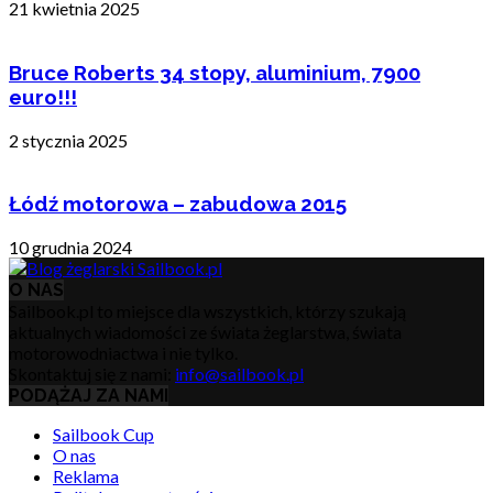
21 kwietnia 2025
Bruce Roberts 34 stopy, aluminium, 7900
euro!!!
2 stycznia 2025
Łódź motorowa – zabudowa 2015
10 grudnia 2024
O NAS
Sailbook.pl to miejsce dla wszystkich, którzy szukają
aktualnych wiadomości ze świata żeglarstwa, świata
motorowodniactwa i nie tylko.
Skontaktuj się z nami:
info@sailbook.pl
PODĄŻAJ ZA NAMI
Sailbook Cup
O nas
Reklama