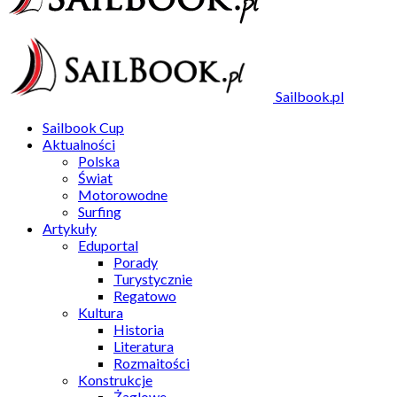
Sailbook.pl
Sailbook Cup
Aktualności
Polska
Świat
Motorowodne
Surfing
Artykuły
Eduportal
Porady
Turystycznie
Regatowo
Kultura
Historia
Literatura
Rozmaitości
Konstrukcje
Żaglowe