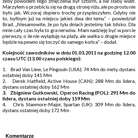
żeby powodem tego zmęczenia był sztorm, a nie słaby wiatr.
Marzyłem o przebiciu się na drugą stronę niżu, ale po prostu nie
było jak. Wczoraj dopiero trochę przyspieszyłem. Gdyby nie
to, byłbym już na miejscu jakieś dwa dni temu” – powiedział
Brad. „Niesamowite, że po tylu dniach jesteśmy tak blisko. Dla
mnie cały czas była to gra nerwów. Mam nadzieję być w porcie
pierwszy, o ile nie wyląduję na plaży, ale walka o drugie miejsce
będzie na pewno się toczyć do samego końca” – dodał.
Kolejność zawodników w dniu 01.03.2011 na godzinę 12.00
czasu UTC (13.00 czasu polskiego):
1. Brad Van Liew, Le Pingouin (USA): 74 Mm do mety, dystans
ostatniej doby 141 Mm
2. Derek Hatfield, Active House (CAN): 288 Mm do lidera,
dystans ostatniej doby 162 Mm
3. Zbigniew Gutkowski, Operon Racing (POL): 291 Mm do
lidera, dystans ostatniej doby 159 Mm
4. Chris Stanmore-Major, Spartan (UK): 309 Mm do lidera,
dystans ostatniej doby 172 Mm
Komentarze