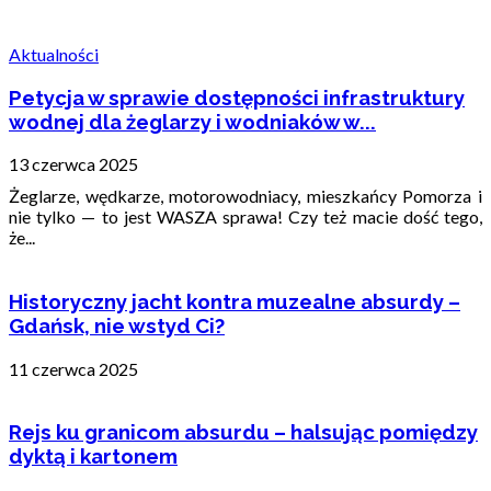
Aktualności
Petycja w sprawie dostępności infrastruktury
wodnej dla żeglarzy i wodniaków w...
13 czerwca 2025
Żeglarze, wędkarze, motorowodniacy, mieszkańcy Pomorza i
nie tylko — to jest WASZA sprawa! Czy też macie dość tego,
że...
Historyczny jacht kontra muzealne absurdy –
Gdańsk, nie wstyd Ci?
11 czerwca 2025
Rejs ku granicom absurdu – halsując pomiędzy
dyktą i kartonem