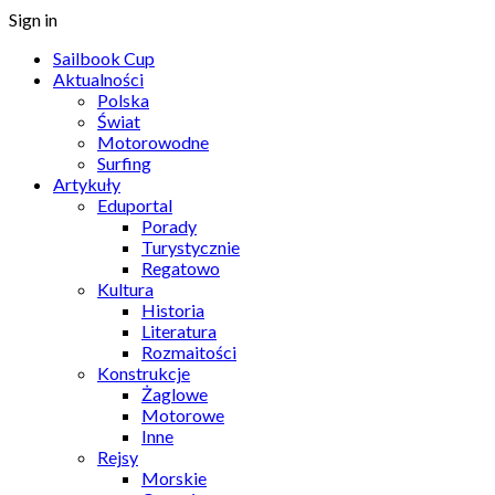
Sign in
Sailbook Cup
Aktualności
Polska
Świat
Motorowodne
Surfing
Artykuły
Eduportal
Porady
Turystycznie
Regatowo
Kultura
Historia
Literatura
Rozmaitości
Konstrukcje
Żaglowe
Motorowe
Inne
Rejsy
Morskie