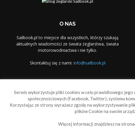
O NAS
Sailbook.pl to miejsce dla wszystkich, którzy szukają
aktualnych wiadomości ze świata żeglarstwa, świata
motorowodniactwa i nie tylko.
Skontaktuj się z nami:
info@sailbook.pl
PODĄŻAJ ZA NAMI
Serwis wykorzystuje pliki cookies w celu prawidłowego jego d
społecznościowych (Facebook, Twitter), systemu kom
Korzystając ze strony wyrażasz zgodę na wykorzystywanie pl
plików Cookie na swoim urządz
Więcej informacji znajdziesz na strona
Sailbook Cup
O nas
Reklama
Polityka prywatności
Polityka Cookie