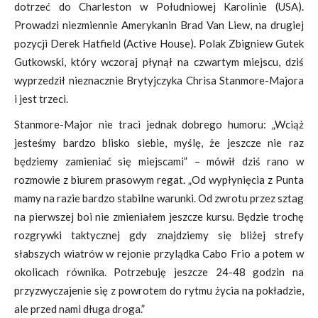
dotrzeć do Charleston w Południowej Karolinie (USA).
Prowadzi niezmiennie Amerykanin Brad Van Liew, na drugiej
pozycji Derek Hatfield (Active House). Polak Zbigniew Gutek
Gutkowski, który wczoraj płynął na czwartym miejscu, dziś
wyprzedził nieznacznie Brytyjczyka Chrisa Stanmore-Majora
i jest trzeci.
Stanmore-Major nie traci jednak dobrego humoru: „Wciąż
jesteśmy bardzo blisko siebie, myślę, że jeszcze nie raz
będziemy zamieniać się miejscami” – mówił dziś rano w
rozmowie z biurem prasowym regat. „Od wypłynięcia z Punta
mamy na razie bardzo stabilne warunki. Od zwrotu przez sztag
na pierwszej boi nie zmieniałem jeszcze kursu. Będzie trochę
rozgrywki taktycznej gdy znajdziemy się bliżej strefy
słabszych wiatrów w rejonie przylądka Cabo Frio a potem w
okolicach równika. Potrzebuję jeszcze 24-48 godzin na
przyzwyczajenie się z powrotem do rytmu życia na pokładzie,
ale przed nami długa droga.”