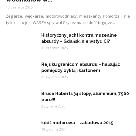
13 czerwca 2025
Żeglarze, wędkarze, motorowodniacy, mieszkańcy Pomorza i nie
tylko — to jest WASZA sprawa! Czy też macie dość tego, że...
Historyczny jacht kontra muzealne
absurdy – Gdańsk, nie wstyd Ci?
11 czerwca 2025
Rejs ku granicom absurdu – halsując
pomiędzy dyktą i kartonem
21 kwietnia 2025
Bruce Roberts 34 stopy, aluminium, 7900
euro!!!
2 stycznia 2025
Łódź motorowa – zabudowa 2015
10 grudnia 2024