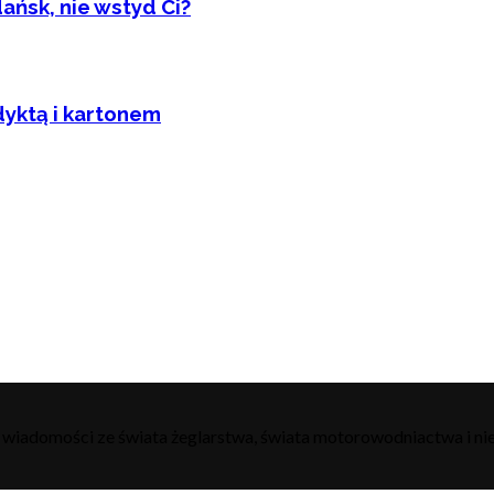
ańsk, nie wstyd Ci?
dyktą i kartonem
h wiadomości ze świata żeglarstwa, świata motorowodniactwa i nie