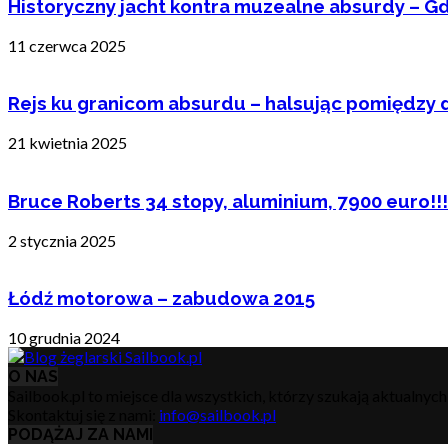
Historyczny jacht kontra muzealne absurdy – Gd
11 czerwca 2025
Rejs ku granicom absurdu – halsując pomiędzy 
21 kwietnia 2025
Bruce Roberts 34 stopy, aluminium, 7900 euro!!!
2 stycznia 2025
Łódź motorowa – zabudowa 2015
10 grudnia 2024
O NAS
Sailbook.pl to miejsce dla wszystkich, którzy szukają aktualnyc
Skontaktuj się z nami:
info@sailbook.pl
PODĄŻAJ ZA NAMI