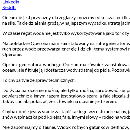
Linkedin
ReddIt
Ocean nie jest przyjazny dla żeglarzy, możemy tylko czasami li
na siłę. Takie działania grożą, w najlepszym wypadku, utratą jach
W czasie regat woda nie jest tylko wykorzystywana jako tor cz
Na pokładzie Operona mam zainstalowany na rufie generator w
ruch przez wodę przetwarza energię i dzięki temu systemowi ni
Operonie.
Oprócz generatora wodnego Operon ma również zainstalowaną
oceanu, ale filtruje ją i dostarcza wody zdatnej do picia. Pozbaw
To chyba tyle ze spraw technicznych.
Do życia na oceanie można, ale tylko można, spróbować się p
powierzchnię a innym razem jest stalowo-szara, a fale sięgają 
Jakby chciała pokazać, że człowiek na oceanie jest zerem.
Chyba nic nie jest w stanie zastąpić takiego wzrostu adrenaliny, j
znów wspinaczka pod kolejną falę. Innymi słowy – rodeo na wodz
Nie zapominajmy o faunie. Widok różnych gatunków delfinów, 