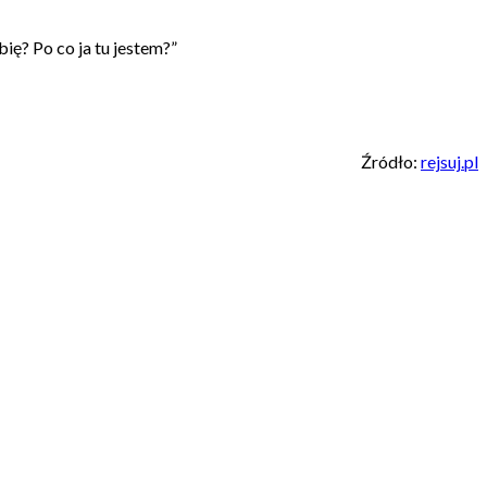
ię? Po co ja tu jestem?”
Źródło:
rejsuj.pl