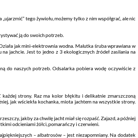
 „ujarzmić” tego żywiołu, możemy tylko z nim współgrać, ale nic
zystywać ją do swoich potrzeb.
Działa jak mini-elektrownia wodna. Malutka śruba wprawiana w
a jachcie. Jest to jedno z 3 ekologicznych źródeł zasilania na
ną do naszych potrzeb. Odsalarka pobiera wodę oczywiście z
każdej strony. Raz ma kolor błękitu i delikatnie zmarszczoną
niej, jak wściekła kochanka, miota jachtem na wszystkie strony.
rzeszczy, jakby za chwilę jacht miał się rozpaść. Zajazd, a później
tkimi odcieniami żółci, pomarańczy i czerwieni.
jpiękniejszych – albatrosów – jest niezapomniany. Na dodatek