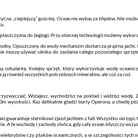
czyć na „cieplejszą” gościnę. Ocean nie wybacza błędów. Nie można
tu.
y płaszczyzna do żeglugi. Przy obecnej technologii możemy wykor
odny. Opuszczony do wody mechanizm dostarcza prąd na jacht. 
e muszę używać silnika do zasilania całego pozostałego sprzętu n
 odsalarkę. Kolejny sprzęt, który wykorzystuje wodę oceanicz
ia ją również wszystkich potrzebnych minerałów, ale coś za coś.
rzyzwyczaić. Wstajesz, wychodzisz na pokład i widzisz wodę. Z 
10m wysokości. Raz delikatnie gładzi burty Operona, a chwilę póź
aki gwarantuje sternikowi zjazd jachtem z fali. Wszystko skrzypi, t
ie. A te wschody i zachody słońca, gdy cały ocean błyszczy wszys
wielorybów czy ptaków oceanicznych, a w szczególności tych na