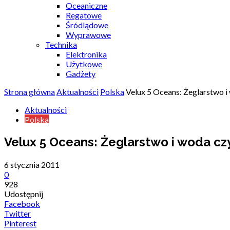
Oceaniczne
Regatowe
Śródlądowe
Wyprawowe
Technika
Elektronika
Użytkowe
Gadżety
Strona główna
Aktualności
Polska
Velux 5 Oceans: Żeglarstwo i 
Aktualności
Polska
Velux 5 Oceans: Żeglarstwo i woda czy
6 stycznia 2011
0
928
Udostępnij
Facebook
Twitter
Pinterest