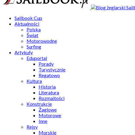
Sailbook Cup
Aktualności
Polska
Świat
Motorowodne
Surfing
Artykuły
Eduportal
Porady
Turystycznie
Regatowo
Kultura
Historia
Literatura
Rozmaitości
Konstrukcje
Żaglowe
Motorowe
Inne
Rejsy
Morskie