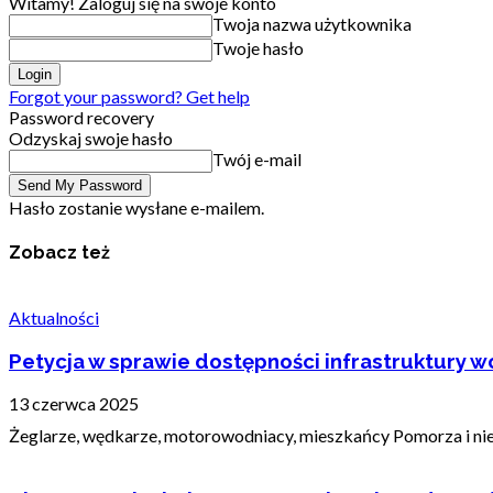
Witamy! Zaloguj się na swoje konto
Twoja nazwa użytkownika
Twoje hasło
Forgot your password? Get help
Password recovery
Odzyskaj swoje hasło
Twój e-mail
Hasło zostanie wysłane e-mailem.
Zobacz też
Aktualności
Petycja w sprawie dostępności infrastruktury wo
13 czerwca 2025
Żeglarze, wędkarze, motorowodniacy, mieszkańcy Pomorza i nie t