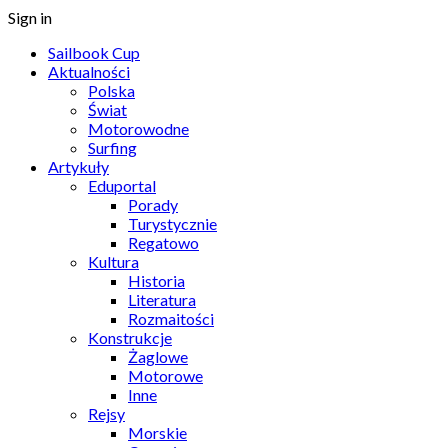
Sign in
Sailbook Cup
Aktualności
Polska
Świat
Motorowodne
Surfing
Artykuły
Eduportal
Porady
Turystycznie
Regatowo
Kultura
Historia
Literatura
Rozmaitości
Konstrukcje
Żaglowe
Motorowe
Inne
Rejsy
Morskie