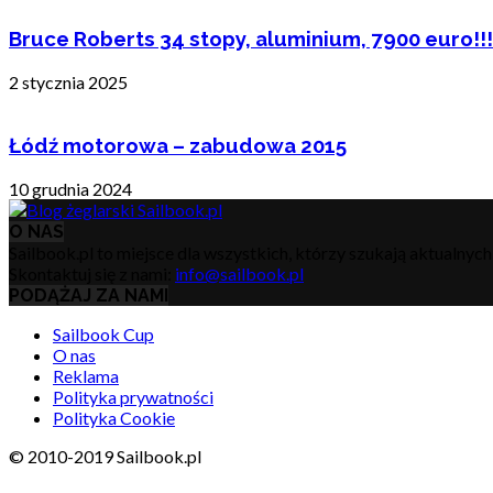
Bruce Roberts 34 stopy, aluminium, 7900 euro!!!
2 stycznia 2025
Łódź motorowa – zabudowa 2015
10 grudnia 2024
O NAS
Sailbook.pl to miejsce dla wszystkich, którzy szukają aktualnyc
Skontaktuj się z nami:
info@sailbook.pl
PODĄŻAJ ZA NAMI
Sailbook Cup
O nas
Reklama
Polityka prywatności
Polityka Cookie
© 2010-2019 Sailbook.pl