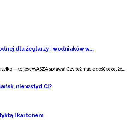
dnej dla żeglarzy i wodniaków w...
ylko — to jest WASZA sprawa! Czy też macie dość tego, że...
ańsk, nie wstyd Ci?
dyktą i kartonem