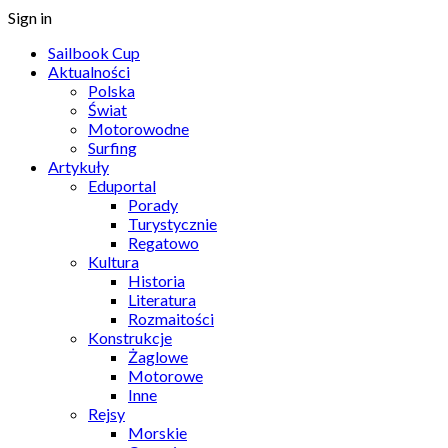
Sign in
Sailbook Cup
Aktualności
Polska
Świat
Motorowodne
Surfing
Artykuły
Eduportal
Porady
Turystycznie
Regatowo
Kultura
Historia
Literatura
Rozmaitości
Konstrukcje
Żaglowe
Motorowe
Inne
Rejsy
Morskie