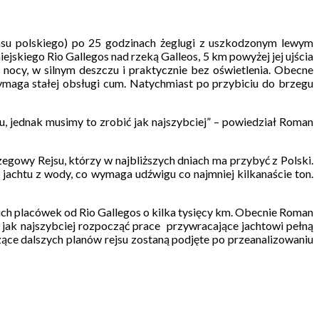
zasu polskiego) po 25 godzinach żeglugi z uszkodzonym lewym
skiego Rio Gallegos nad rzeką Galleos, 5 km powyżej jej ujścia
 nocy, w silnym deszczu i praktycznie bez oświetlenia. Obecne
ymaga stałej obsługi cum. Natychmiast po przybiciu do brzegu
rzu, jednak musimy to zrobić jak najszybciej” – powiedział Roman
egowy Rejsu, którzy w najbliższych dniach ma przybyć z Polski.
chtu z wody, co wymaga udźwigu co najmniej kilkanaście ton.
h placówek od Rio Gallegos o kilka tysięcy km. Obecnie Roman
jak najszybciej rozpocząć prace przywracające jachtowi pełną
ące dalszych planów rejsu zostaną podjęte po przeanalizowaniu