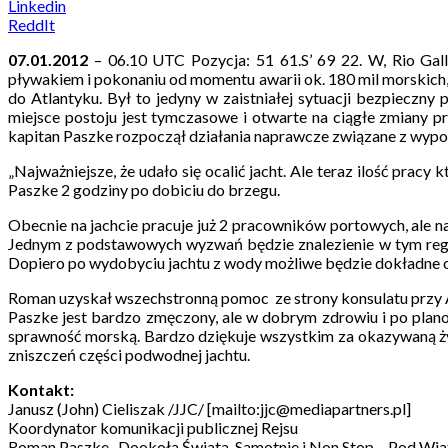
Linkedin
ReddIt
07.01.2012
– 06.10 UTC Pozycja: 51 61.S’ 69 22. W, Rio Gal
pływakiem i pokonaniu od momentu awarii ok. 180 mil morskich,
do Atlantyku. Był to jedyny w zaistniałej sytuacji bezpieczn
miejsce postoju jest tymczasowe i otwarte na ciągłe zmiany 
kapitan Paszke rozpoczął działania naprawcze związane z wyp
„Najważniejsze, że udało się ocalić jacht. Ale teraz ilość prac
Paszke 2 godziny po dobiciu do brzegu.
Obecnie na jachcie pracuje już 2 pracowników portowych, ale n
Jednym z podstawowych wyzwań będzie znalezienie w tym regi
Dopiero po wydobyciu jachtu z wody możliwe będzie dokładne 
Roman uzyskał wszechstronną pomoc ze strony konsulatu przy 
Paszke jest bardzo zmęczony, ale w dobrym zdrowiu i po plan
sprawność morską. Bardzo dziękuje wszystkim za okazywaną życ
zniszczeń części podwodnej jachtu.
Kontakt:
Janusz (John) Cieliszak /JJC/ [mailto:jjc@mediapartners.pl]
Koordynator komunikacji publicznej Rejsu
Roman Paszke „Dookoła Świata, Samotnie i Non Stop – Pod Wia