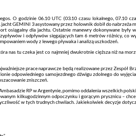
legos. O godzinie 06.10 UTC (03.10 czasu lokalnego, 07.10 c
 jacht GEMINI 3 asystowany przez holownik dobił do nabrzeża miej
y port osiągalny dla jachtu. Ostatnie manewry dokonywane były w
przypływów i odpływów sięgających tam 6 metrów różnicy, co w
ompowaniem wody z lewego pływaka i analizą uszkodzeń.
y która nas tu czeka jest co najmniej dwukrotnie cięższa niż na mo
ajważniejsze prace naprawcze będą realizowane przez Zespół Brz
onie odpowiedniego samojezdnego dźwigu zdolnego do wyjęcia ja
oszacowanie zniszczeń.
Ambasadzie RP w Argentynie, pomimo oddalenia wszelkich polskic
owanym kilkugodzinnym odpoczynku i gorącym prysznicu – chce 
zliwość w tych trudnych chwilach. Jakiekolwiek decyzje dotycz
tr”