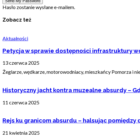
Hasło zostanie wysłane e-mailem.
Zobacz też
Aktualności
Petycja w sprawie dostępności infrastruktury wo
13 czerwca 2025
Żeglarze, wędkarze, motorowodniacy, mieszkańcy Pomorza i nie t
Historyczny jacht kontra muzealne absurdy – Gd
11 czerwca 2025
Rejs ku granicom absurdu – halsując pomiędzy 
21 kwietnia 2025