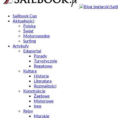
Sailbook Cup
Aktualności
Polska
Świat
Motorowodne
Surfing
Artykuły
Eduportal
Porady
Turystycznie
Regatowo
Kultura
Historia
Literatura
Rozmaitości
Konstrukcje
Żaglowe
Motorowe
Inne
Rejsy
Morskie