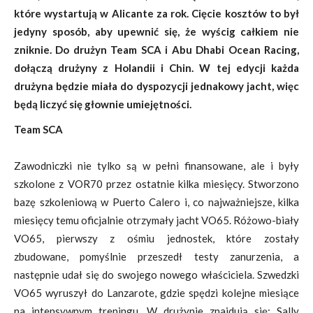
które wystartują w Alicante za rok. Cięcie kosztów to był
jedyny sposób, aby upewnić się, że wyścig całkiem nie
zniknie. Do drużyn Team SCA i Abu Dhabi Ocean Racing,
dołączą drużyny z Holandii i Chin. W tej edycji każda
drużyna będzie miała do dyspozycji jednakowy jacht, więc
będą liczyć się głownie umiejętności.
Team SCA
Zawodniczki nie tylko są w pełni finansowane, ale i były
szkolone z VOR70 przez ostatnie kilka miesięcy. Stworzono
bazę szkoleniową w Puerto Calero i, co najważniejsze, kilka
miesięcy temu oficjalnie otrzymały jacht VO65. Różowo-biały
VO65, pierwszy z ośmiu jednostek, które zostały
zbudowane, pomyślnie przeszedł testy zanurzenia, a
następnie udał się do swojego nowego właściciela. Szwedzki
VO65 wyruszył do Lanzarote, gdzie spędzi kolejne miesiące
na intensywnym treningu. W drużynie znajdują się: Sally