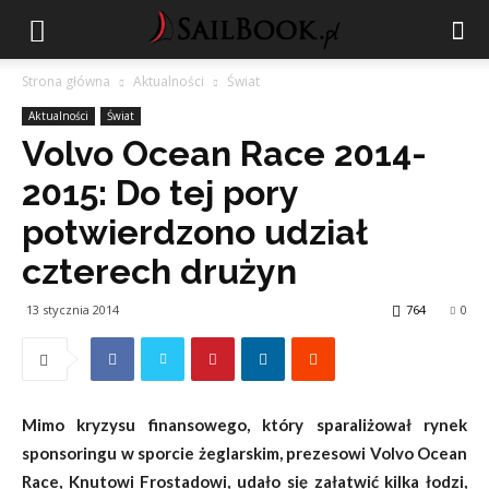
Strona główna
Aktualności
Świat
Aktualności
Świat
Volvo Ocean Race 2014-
2015: Do tej pory
potwierdzono udział
czterech drużyn
13 stycznia 2014
764
0
Mimo kryzysu finansowego, który sparaliżował rynek
sponsoringu w sporcie żeglarskim, prezesowi Volvo Ocean
Race,
Knutowi Frostadowi,
udało się załatwić kilka łodzi,