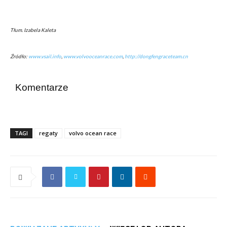
Tłum. Izabela Kaleta
Źródło:
www.vsail.info
,
www.volvooceanrace.com
,
http://dongfengraceteam.cn
Komentarze
TAGI
regaty
volvo ocean race