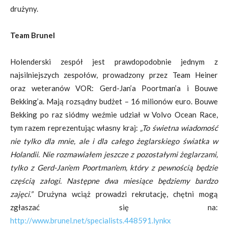
drużyny.
Team Brunel
Holenderski zespół jest prawdopodobnie jednym z
najsilniejszych zespołów, prowadzony przez Team Heiner
oraz weteranów VOR: Gerd-Jan’a Poortman’a i Bouwe
Bekking’a. Mają rozsądny budżet – 16 milionów euro. Bouwe
Bekking po raz siódmy weźmie udział w Volvo Ocean Race,
tym razem reprezentując własny kraj:
„To świetna wiadomość
nie tylko dla mnie, ale i dla całego żeglarskiego światka w
Holandii. Nie rozmawiałem jeszcze z pozostałymi żeglarzami,
tylko
z Gerd-Jan’em Poortman’em, który z pewnością będzie
częścią załogi. Następne dwa miesiące będziemy bardzo
zajęci.”
Drużyna wciąż prowadzi rekrutację, chętni mogą
zgłaszać się na:
http://www.brunel.net/specialists.448591.lynkx