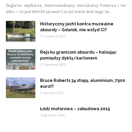
Żeglarze, wędkarze, motorowodniacy, mieszkańcy Pomorza i nie
tylko — to jest WASZA sprawa! Czy też macie dość tego, że...
Historyczny jacht kontra muzealne
absurdy – Gdańsk, nie wstyd Ci?
11 czerwca 2025
Rejs ku granicom absurdu – halsując
pomiędzy dyktą i kartonem
21 kwietnia 2025
Bruce Roberts 34 stopy, aluminium, 7900
euro!!!
2 stycznia 2025
Łódź motorowa – zabudowa 2015
10 grudnia 2024