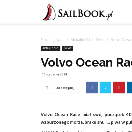
Sailb
Strona główna
Aktualności
Świat
Volvo Ocean 
Aktualności
Świat
Volvo Ocean Rac
16 stycznia 2014
Udostępnij
Volvo Ocean Race miał swój początek 40
wzburzonego morza, braku snu i… piwa w pu