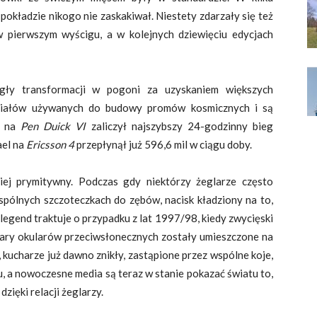
okładzie nikogo nie zaskakiwał. Niestety zdarzały się też
 w pierwszym wyścigu, a w kolejnych dziewięciu edycjach
gły transformacji w pogoni za uzyskaniem większych
eriałów używanych do budowy promów kosmicznych i są
y na
Pen Duick VI
zaliczył najszybszy 24-godzinny bieg
ael na
Ericsson 4
przepłynął już 596,6 mil w ciągu doby.
iej prymitywny. Podczas gdy niektórzy żeglarze często
spólnych szczoteczkach do zębów, nacisk kładziony na to,
z legend traktuje o przypadku z lat 1997/98, kiedy zwycięski
pary okularów przeciwsłonecznych zostały umieszczone na
, kucharze już dawno znikły, zastąpione przez wspólne koje,
 a nowoczesne media są teraz w stanie pokazać światu to,
zięki relacji żeglarzy.