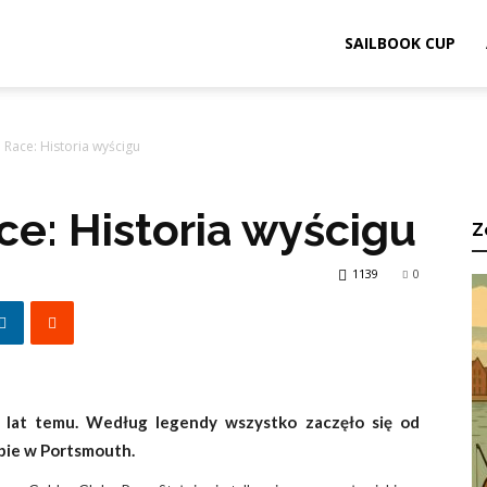
ook.pl
SAILBOOK CUP
Race: Historia wyścigu
e: Historia wyścigu
Z
1139
0
 lat temu. Według legendy wszystko zaczęło się od
bie w Portsmouth.