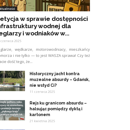
ktualności
etycja w sprawie dostępności
nfrastruktury wodnej dla
eglarzy i wodniaków w...
 czerwca 2025
eglarze, wędkarze, motorowodniacy, mieszkańcy
morza i nie tylko — to jest WASZA sprawa! Czy też
cie dość tego, że...
Historyczny jacht kontra
muzealne absurdy – Gdańsk,
nie wstyd Ci?
11 czerwca 2025
Rejs ku granicom absurdu –
halsując pomiędzy dyktą i
kartonem
21 kwietnia 2025