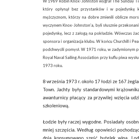
W 1969 Robin Knox-Johnston wygrał The Sunday Time
który opłynął bez przystanków i w pojedynkę 
mężczyznom, którzy na dobre zmienili oblicze mors
wyczynem Knox-Johnston’a, byli słusznie przekonani
pojedynkę, lecz z załogą na pokładzie. Wówczas żade
sponsora i organizacja klubu. W końcu Churchill i Pea
podchwycili pomysł. W 1971 roku, w zadymionym pub
Royal Naval Sailing Association przy kuflu piwa wysł
1973 roku.
8 września 1973 r. około 17 łodzi ze 167 żegla
Town. Jachty były standardowymi krążownikam
awanturnicy płacący za przywilej wzięcia udz
szkoleniową.
Łodzie były raczej wygodne. Posiadały osobne
mniej szczęścia. Według opowieści pochodzą
dnia konsumowano sześć butelek wina. Lod