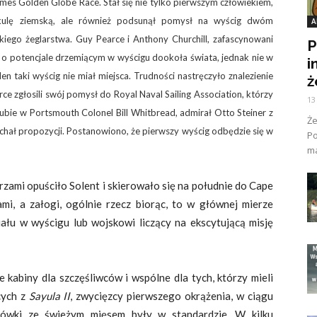
s Golden Globe Race. Stał się nie tylko pierwszym człowiekiem,
kulę ziemską, ale również podsunął pomysł na wyścig dwóm
A
kiego żeglarstwa. Guy Pearce i Anthony Churchill, zafascynowani
P
 o potencjale drzemiącym w wyścigu dookoła świata, jednak nie w
i
n taki wyścig nie miał miejsca. Trudności nastręczyło znalezienie
ż
rce zgłosili swój pomysł do Royal Naval Sailing Association, którzy
13
ie w Portsmouth Colonel Bill Whitbread, admirał Otto Steiner z
Ż
uchał propozycji. Postanowiono, że pierwszy wyścig odbędzie się w
Po
ma
rzami opuściło Solent i skierowało się na południe do Cape
i, a załogi, ogólnie rzecz biorąc, to w głównej mierze
iału w wyścigu lub wojskowi liczący na ekscytującą misję
 kabiny dla szczęśliwców i wspólne dla tych, którzy mieli
cych z
Sayula II
, zwycięzcy pierwszego okrążenia, w ciągu
ówki ze świeżym mięsem były w standardzie. W kilku