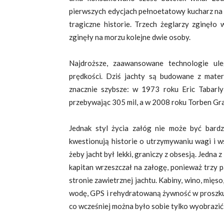
pierwszych edycjach pełnoetatowy kucharz na p
tragiczne historie. Trzech żeglarzy zginęło
zginęły na morzu kolejne dwie osoby.
Najdroższe, zaawansowane technologie ule
prędkości. Dziś jachty są budowane z mat
znacznie szybsze: w 1973 roku Eric Tabarl
przebywając 305 mil, a w 2008 roku Torben Gr
Jednak styl życia załóg nie może być bardz
kwestionują historie o utrzymywaniu wagi i w
żeby jacht był lekki, graniczy z obsesją. Jedna 
kapitan wrzeszczał na załogę, ponieważ trzy 
stronie zawietrznej jachtu. Kabiny, wino, mięso
wodę, GPS i rehydratowaną żywność w proszku,
co wcześniej można było sobie tylko wyobrazić d