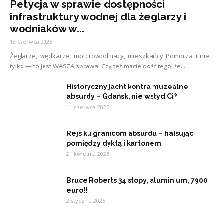
Petycja w sprawie dostępności
infrastruktury wodnej dla żeglarzy i
wodniaków w...
13 czerwca 2025
Żeglarze, wędkarze, motorowodniacy, mieszkańcy Pomorza i nie
tylko — to jest WASZA sprawa! Czy też macie dość tego, że...
Historyczny jacht kontra muzealne
absurdy – Gdańsk, nie wstyd Ci?
11 czerwca 2025
Rejs ku granicom absurdu – halsując
pomiędzy dyktą i kartonem
21 kwietnia 2025
Bruce Roberts 34 stopy, aluminium, 7900
euro!!!
2 stycznia 2025