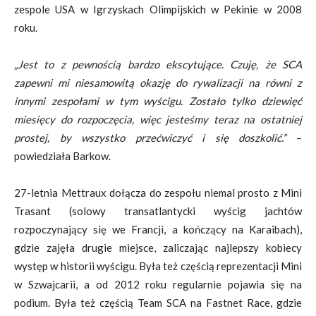
zespole USA w Igrzyskach Olimpijskich w Pekinie w 2008
roku.
„Jest to z pewnością bardzo ekscytujące. Czuję, że SCA
zapewni mi niesamowitą okazję do rywalizacji na równi z
innymi zespołami w tym wyścigu. Zostało tylko dziewięć
miesięcy do rozpoczęcia, więc jesteśmy teraz na ostatniej
prostej, by wszystko przećwiczyć i się doszkolić.”
–
powiedziała Barkow.
27-letnia Mettraux dołącza do zespołu niemal prosto z Mini
Trasant (solowy transatlantycki wyścig jachtów
rozpoczynający się we Francji, a kończący na Karaibach),
gdzie zajęła drugie miejsce, zaliczając najlepszy kobiecy
występ w historii wyścigu. Była też częścią reprezentacji Mini
w Szwajcarii, a od 2012 roku regularnie pojawia się na
podium. Była też częścią Team SCA na Fastnet Race, gdzie