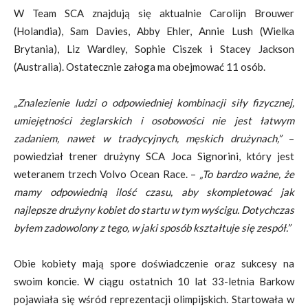
W Team SCA znajdują się aktualnie Carolijn Brouwer
(Holandia), Sam Davies, Abby Ehler, Annie Lush (Wielka
Brytania), Liz Wardley, Sophie Ciszek i Stacey Jackson
(Australia). Ostatecznie załoga ma obejmować 11 osób.
„Znalezienie ludzi o odpowiedniej kombinacji siły fizycznej,
umiejętności żeglarskich i osobowości nie jest łatwym
zadaniem, nawet w tradycyjnych, męskich drużynach,”
–
powiedział trener drużyny SCA Joca Signorini, który jest
weteranem trzech Volvo Ocean Race. –
„To bardzo ważne, że
mamy odpowiednią ilość czasu, aby skompletować jak
najlepsze drużyny kobiet do startu w tym wyścigu. Dotychczas
byłem zadowolony z tego, w jaki sposób kształtuje się zespół.”
Obie kobiety mają spore doświadczenie oraz sukcesy na
swoim koncie. W ciągu ostatnich 10 lat 33-letnia Barkow
pojawiała się wśród reprezentacji olimpijskich. Startowała w