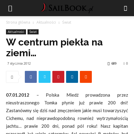
Strona główna
Aktualności
Świat
Aktualności
Świat
W centrum piekła na
ziemi…
7 stycznia 2012
689
0
07.01.2012
– Polska Miedź prowadzona przez
nieustraszonego Tomka płynie już prawie 200 dni!
Zastanówmy się dziś nad zmęczeniem jakie musi towarzyszyć
Cichemu, nad nieprawdopodobną rownież wytrzymałością
jachtu… prawie 200 dni, ponad pól roku! Nasz kapitan
przeszedł już wiele sztormów, fal powyżej 9 metrów, był