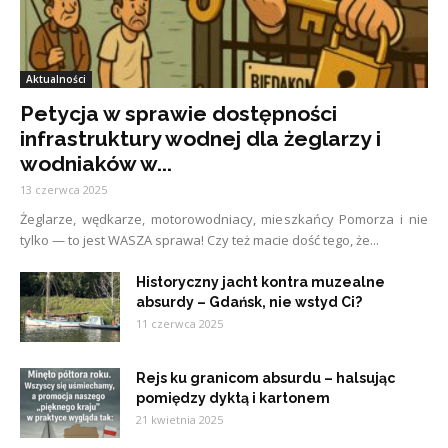
Aktualności
Petycja w sprawie dostępności
infrastruktury wodnej dla żeglarzy i
wodniaków w...
13 czerwca 2025
Żeglarze, wędkarze, motorowodniacy, mieszkańcy Pomorza i nie
tylko — to jest WASZA sprawa! Czy też macie dość tego, że...
Historyczny jacht kontra muzealne
absurdy – Gdańsk, nie wstyd Ci?
11 czerwca 2025
Rejs ku granicom absurdu – halsując
pomiędzy dyktą i kartonem
21 kwietnia 2025