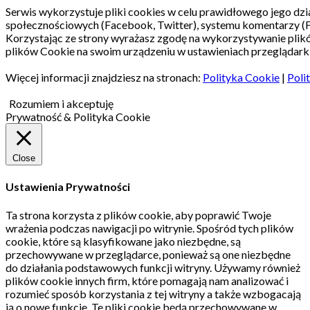
Serwis wykorzystuje pliki cookies w celu prawidłowego jego dzia
społecznościowych (Facebook, Twitter), systemu komentarzy (
Korzystając ze strony wyrażasz zgodę na wykorzystywanie pli
plików Cookie na swoim urządzeniu w ustawieniach przeglądarki
Więcej informacji znajdziesz na stronach:
Polityka Cookie
|
Poli
Rozumiem i akceptuję
Prywatność & Polityka Cookie
Close
Ustawienia Prywatności
Ta strona korzysta z plików cookie, aby poprawić Twoje
wrażenia podczas nawigacji po witrynie.
Spośród tych plików
cookie, które są klasyfikowane jako niezbędne, są
przechowywane w przeglądarce, ponieważ są one niezbędne
do działania podstawowych funkcji witryny.
Używamy również
plików cookie innych firm, które pomagają nam analizować i
rozumieć sposób korzystania z tej witryny a także wzbogacają
ją o nowe funkcje.
Te pliki cookie będą przechowywane w