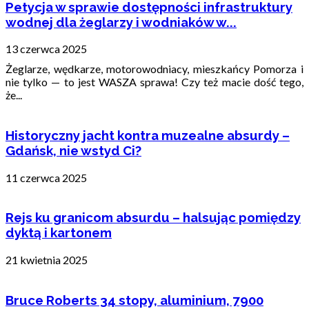
Petycja w sprawie dostępności infrastruktury
wodnej dla żeglarzy i wodniaków w...
13 czerwca 2025
Żeglarze, wędkarze, motorowodniacy, mieszkańcy Pomorza i
nie tylko — to jest WASZA sprawa! Czy też macie dość tego,
że...
Historyczny jacht kontra muzealne absurdy –
Gdańsk, nie wstyd Ci?
11 czerwca 2025
Rejs ku granicom absurdu – halsując pomiędzy
dyktą i kartonem
21 kwietnia 2025
Bruce Roberts 34 stopy, aluminium, 7900