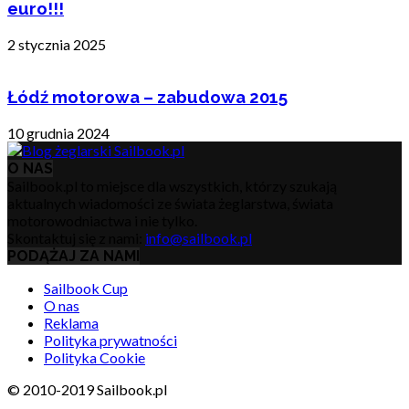
euro!!!
2 stycznia 2025
Łódź motorowa – zabudowa 2015
10 grudnia 2024
O NAS
Sailbook.pl to miejsce dla wszystkich, którzy szukają
aktualnych wiadomości ze świata żeglarstwa, świata
motorowodniactwa i nie tylko.
Skontaktuj się z nami:
info@sailbook.pl
PODĄŻAJ ZA NAMI
Sailbook Cup
O nas
Reklama
Polityka prywatności
Polityka Cookie
© 2010-2019 Sailbook.pl