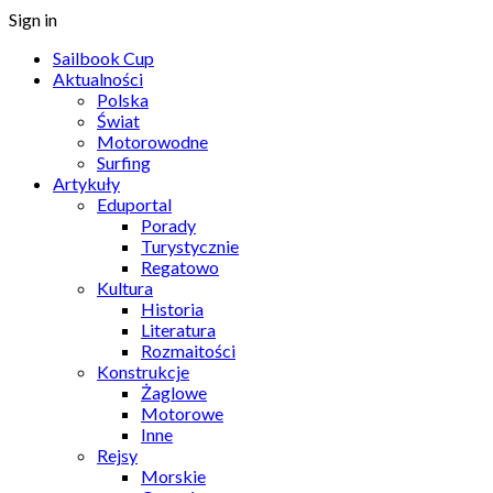
Sign in
Sailbook Cup
Aktualności
Polska
Świat
Motorowodne
Surfing
Artykuły
Eduportal
Porady
Turystycznie
Regatowo
Kultura
Historia
Literatura
Rozmaitości
Konstrukcje
Żaglowe
Motorowe
Inne
Rejsy
Morskie