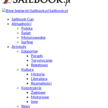
Sailbook.pl
Sailbook Cup
Aktualności
Polska
Świat
Motorowodne
Surfing
Artykuły
Eduportal
Porady
Turystycznie
Regatowo
Kultura
Historia
Literatura
Rozmaitości
Konstrukcje
Żaglowe
Motorowe
Inne
Rejsy