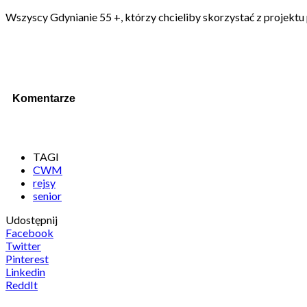
Wszyscy Gdynianie 55 +, którzy chcieliby skorzystać z projektu 
Komentarze
TAGI
CWM
rejsy
senior
Udostępnij
Facebook
Twitter
Pinterest
Linkedin
ReddIt