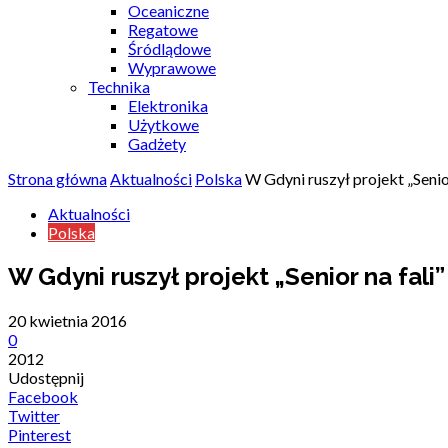
Oceaniczne
Regatowe
Śródlądowe
Wyprawowe
Technika
Elektronika
Użytkowe
Gadżety
Strona główna
Aktualności
Polska
W Gdyni ruszył projekt „Senior
Aktualności
Polska
W Gdyni ruszył projekt „Senior na fali”
20 kwietnia 2016
0
2012
Udostępnij
Facebook
Twitter
Pinterest