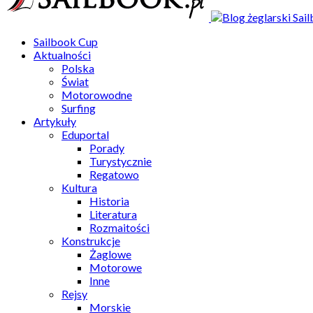
Sailbook Cup
Aktualności
Polska
Świat
Motorowodne
Surfing
Artykuły
Eduportal
Porady
Turystycznie
Regatowo
Kultura
Historia
Literatura
Rozmaitości
Konstrukcje
Żaglowe
Motorowe
Inne
Rejsy
Morskie