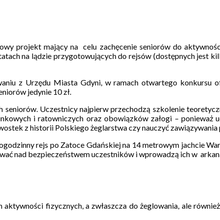
projekt mający na celu zachęcenie seniorów do aktywności f
tach na lądzie przygotowujących do rejsów (dostępnych jest kil
waniu z Urzędu Miasta Gdyni, w ramach otwartego konkursu ofe
eniorów jedynie 10 zł.
h seniorów. Uczestnicy najpierw przechodzą szkolenie teoretycz
nkowych i ratowniczych oraz obowiązków załogi – ponieważ ucz
awostek z historii Polskiego żeglarstwa czy nauczyć zawiązywani
rogodzinny rejs po Zatoce Gdańskiej na 14 metrowym jachcie Wa
wać nad bezpieczeństwem uczestników i wprowadzą ich w arkana
 aktywności fizycznych, a zwłaszcza do żeglowania, ale również