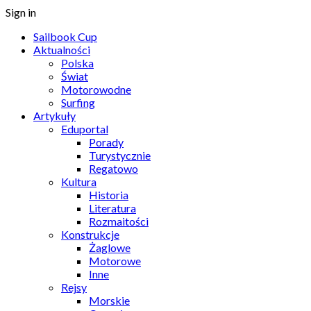
Sign in
Sailbook Cup
Aktualności
Polska
Świat
Motorowodne
Surfing
Artykuły
Eduportal
Porady
Turystycznie
Regatowo
Kultura
Historia
Literatura
Rozmaitości
Konstrukcje
Żaglowe
Motorowe
Inne
Rejsy
Morskie