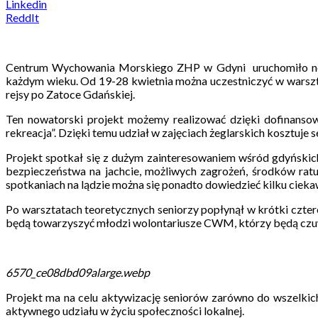
Linkedin
ReddIt
Centrum Wychowania Morskiego ZHP w Gdyni uruchomiło nowy 
każdym wieku. Od 19-28 kwietnia można uczestniczyć w warszta
rejsy po Zatoce Gdańskiej.
Ten nowatorski projekt możemy realizować dzięki dofinanso
rekreacja”. Dzięki temu udział w zajęciach żeglarskich kosztuje s
Projekt spotkał się z dużym zainteresowaniem wśród gdyńskic
bezpieczeństwa na jachcie, możliwych zagrożeń, środków ratu
spotkaniach na lądzie można się ponadto dowiedzieć kilku ciek
Po warsztatach teoretycznych seniorzy popłynął w krótki czte
będą towarzyszyć młodzi wolontariusze CWM, którzy będą czu
6570_ce08dbd09alarge.webp
Projekt ma na celu aktywizację seniorów zarówno do wszelkich
aktywnego udziału w życiu społeczności lokalnej.