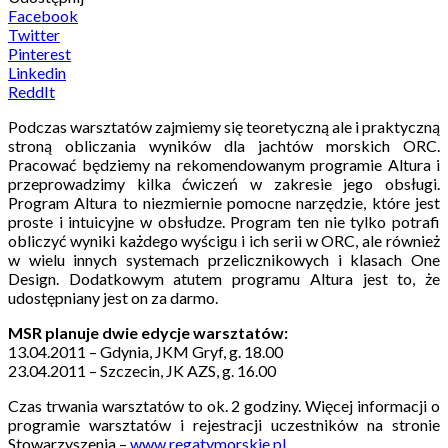
Facebook
Twitter
Pinterest
Linkedin
ReddIt
Podczas warsztatów zajmiemy się teoretyczną ale i praktyczną
stroną obliczania wyników dla jachtów morskich ORC.
Pracować będziemy na rekomendowanym programie Altura i
przeprowadzimy kilka ćwiczeń w zakresie jego obsługi.
Program Altura to niezmiernie pomocne narzędzie, które jest
proste i intuicyjne w obsłudze. Program ten nie tylko potrafi
obliczyć wyniki każdego wyścigu i ich serii w ORC, ale również
w wielu innych systemach przelicznikowych i klasach One
Design. Dodatkowym atutem programu Altura jest to, że
udostępniany jest on za darmo.
MSR planuje dwie edycje warsztatów:
13.04.2011 – Gdynia, JKM Gryf, g. 18.00
23.04.2011 – Szczecin, JK AZS, g. 16.00
Czas trwania warsztatów to ok. 2 godziny. Więcej informacji o
programie warsztatów i rejestracji uczestników na stronie
Stowarzyszenia –
www.regatymorskie.pl
.