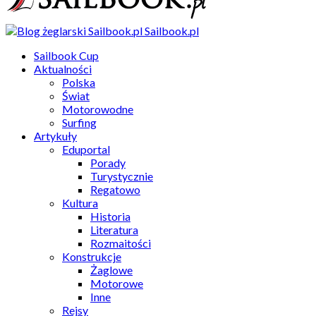
Sailbook.pl
Sailbook Cup
Aktualności
Polska
Świat
Motorowodne
Surfing
Artykuły
Eduportal
Porady
Turystycznie
Regatowo
Kultura
Historia
Literatura
Rozmaitości
Konstrukcje
Żaglowe
Motorowe
Inne
Rejsy