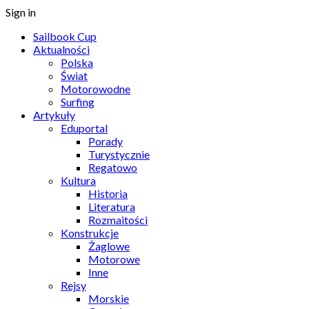
Sign in
Sailbook Cup
Aktualności
Polska
Świat
Motorowodne
Surfing
Artykuły
Eduportal
Porady
Turystycznie
Regatowo
Kultura
Historia
Literatura
Rozmaitości
Konstrukcje
Żaglowe
Motorowe
Inne
Rejsy
Morskie