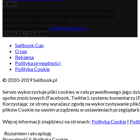
O NAS
Sailbook.pl to miejsce dla wszystkich, którzy szukają
aktualnych wiadomości ze świata żeglarstwa, świata
motorowodniactwa i nie tylko.
Skontaktuj się z nami:
info@sailbook.pl
PODĄŻAJ ZA NAMI
Sailbook Cup
O nas
Reklama
Polityka prywatności
Polityka Cookie
© 2010-2019 Sailbook.pl
Serwis wykorzystuje pliki cookies w celu prawidłowego jego dzia
społecznościowych (Facebook, Twitter), systemu komentarzy (
Korzystając ze strony wyrażasz zgodę na wykorzystywanie pli
plików Cookie na swoim urządzeniu w ustawieniach przeglądarki
Więcej informacji znajdziesz na stronach:
Polityka Cookie
|
Poli
Rozumiem i akceptuję
Prywatność & Polityka Cookie