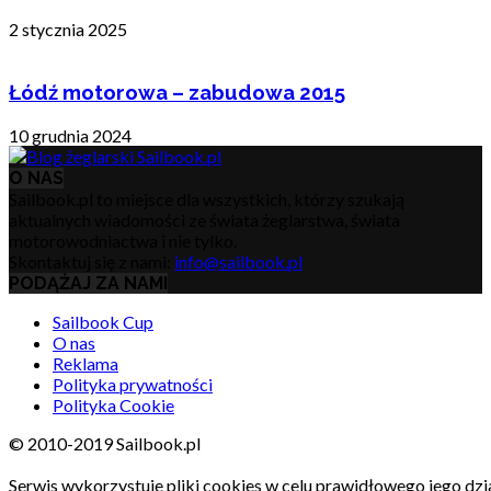
2 stycznia 2025
Łódź motorowa – zabudowa 2015
10 grudnia 2024
O NAS
Sailbook.pl to miejsce dla wszystkich, którzy szukają
aktualnych wiadomości ze świata żeglarstwa, świata
motorowodniactwa i nie tylko.
Skontaktuj się z nami:
info@sailbook.pl
PODĄŻAJ ZA NAMI
Sailbook Cup
O nas
Reklama
Polityka prywatności
Polityka Cookie
© 2010-2019 Sailbook.pl
Serwis wykorzystuje pliki cookies w celu prawidłowego jego dzia