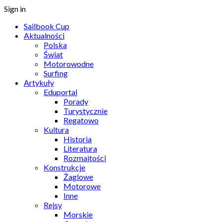
Sign in
Sailbook Cup
Aktualności
Polska
Świat
Motorowodne
Surfing
Artykuły
Eduportal
Porady
Turystycznie
Regatowo
Kultura
Historia
Literatura
Rozmaitości
Konstrukcje
Żaglowe
Motorowe
Inne
Rejsy
Morskie