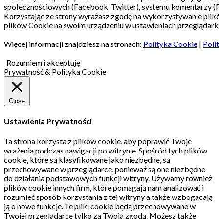
społecznościowych (Facebook, Twitter), systemu komentarzy (
Korzystając ze strony wyrażasz zgodę na wykorzystywanie pli
plików Cookie na swoim urządzeniu w ustawieniach przeglądarki
Więcej informacji znajdziesz na stronach:
Polityka Cookie
|
Poli
Rozumiem i akceptuję
Prywatność & Polityka Cookie
Close
Ustawienia Prywatności
Ta strona korzysta z plików cookie, aby poprawić Twoje
wrażenia podczas nawigacji po witrynie.
Spośród tych plików
cookie, które są klasyfikowane jako niezbędne, są
przechowywane w przeglądarce, ponieważ są one niezbędne
do działania podstawowych funkcji witryny.
Używamy również
plików cookie innych firm, które pomagają nam analizować i
rozumieć sposób korzystania z tej witryny a także wzbogacają
ją o nowe funkcje.
Te pliki cookie będą przechowywane w
Twojej przeglądarce tylko za Twoją zgodą.
Możesz także