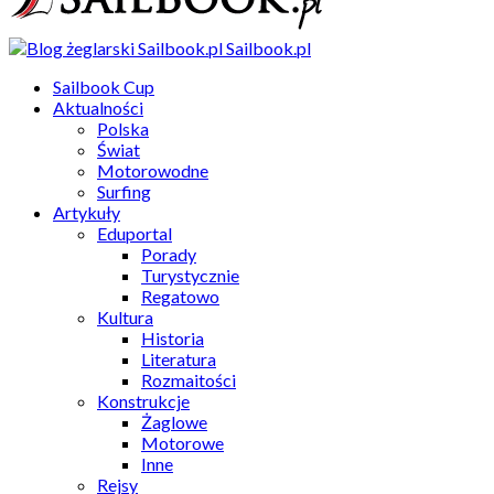
Sailbook.pl
Sailbook Cup
Aktualności
Polska
Świat
Motorowodne
Surfing
Artykuły
Eduportal
Porady
Turystycznie
Regatowo
Kultura
Historia
Literatura
Rozmaitości
Konstrukcje
Żaglowe
Motorowe
Inne
Rejsy