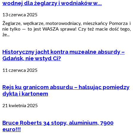
wodnej dla żeglarzy i wodniaków w...
13 czerwca 2025
Żeglarze, wędkarze, motorowodniacy, mieszkańcy Pomorza i
nie tylko — to jest WASZA sprawa! Czy też macie dość tego,
że...
Historyczny jacht kontra muzealne absurdy –
Gdańsk, nie wstyd Ci?
11 czerwca 2025
Rejs ku granicom absurdu – halsując pomiędzy
dyktą i kartonem
21 kwietnia 2025
Bruce Roberts 34 stopy, aluminium, 7900
euro!!!